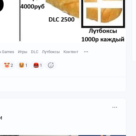
A Games
Игры
DLC
Лутбоксы
Контент
2
1
1
и