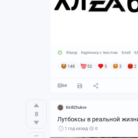
Юмор
Картинка с текстом
Хлеб
E
148
52
3
2
2
68
KirillZhukov
8
Лутбоксы в реальной жизн
1 год назад
0