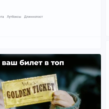
нта
Лутбоксы
Длиннопост