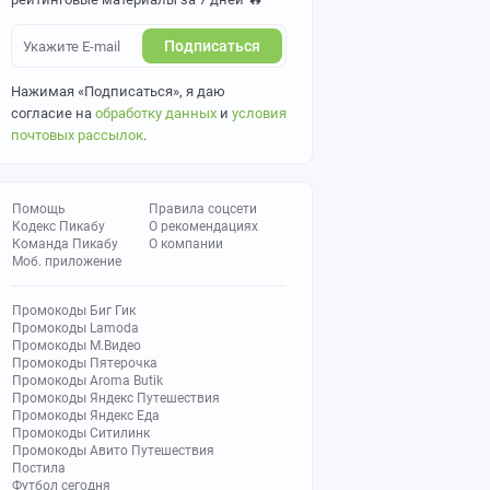
Подписаться
Нажимая «Подписаться», я даю
согласие на
обработку данных
и
условия
почтовых рассылок
.
Помощь
Правила соцсети
Кодекс Пикабу
О рекомендациях
Команда Пикабу
О компании
Моб. приложение
Промокоды Биг Гик
Промокоды Lamoda
Промокоды М.Видео
Промокоды Пятерочка
Промокоды Aroma Butik
Промокоды Яндекс Путешествия
Промокоды Яндекс Еда
Промокоды Ситилинк
Промокоды Авито Путешествия
Постила
Футбол сегодня