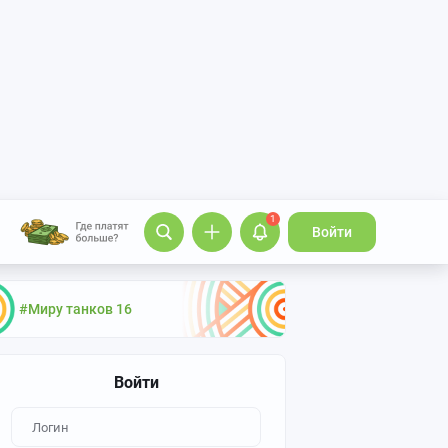
1
Войти
#Миру танков 16
Войти