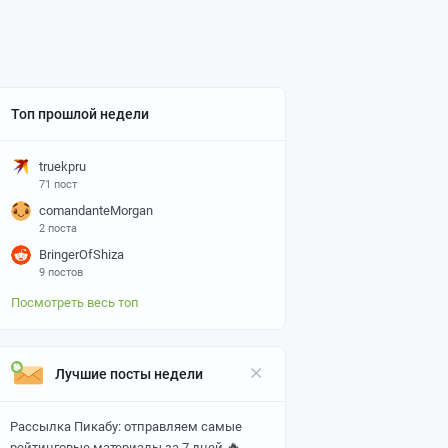
Топ прошлой недели
truekpru
71 пост
comandanteMorgan
2 поста
BringerOfShiza
9 постов
Посмотреть весь топ
Лучшие посты недели
Рассылка Пикабу: отправляем самые
🔥
рейтинговые материалы за 7 дней