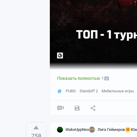
Показать полностью
1
PUBG
Standoff 2
Мобильные игры
1
WakeUppNeo
Лига Геймеров
Юм
758