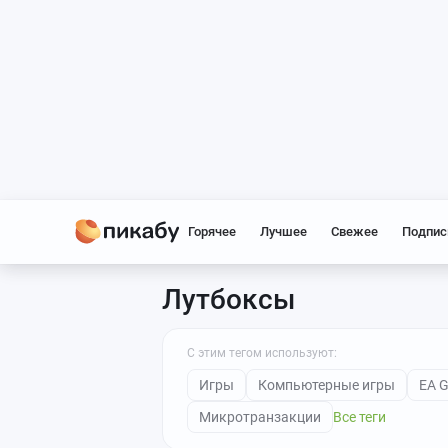
Горячее
Лучшее
Свежее
Подпис
Лутбоксы
С этим тегом используют:
Игры
Компьютерные игры
EA 
Микротранзакции
Все теги