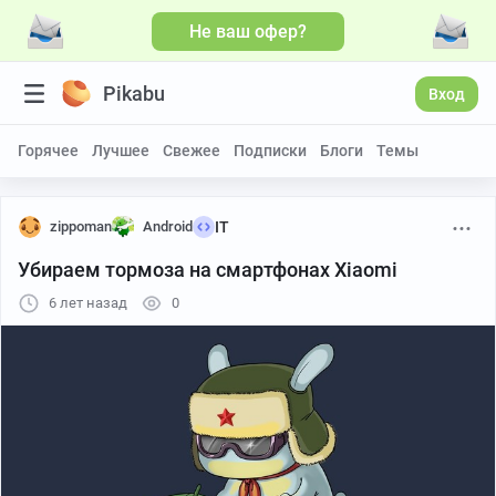
Не ваш офер?
Pikabu
Вход
Горячее
Лучшее
Свежее
Подписки
Блоги
Темы
zippoman
Android
IT
Убираем тормоза на смартфонах Xiaomi
6 лет назад
0