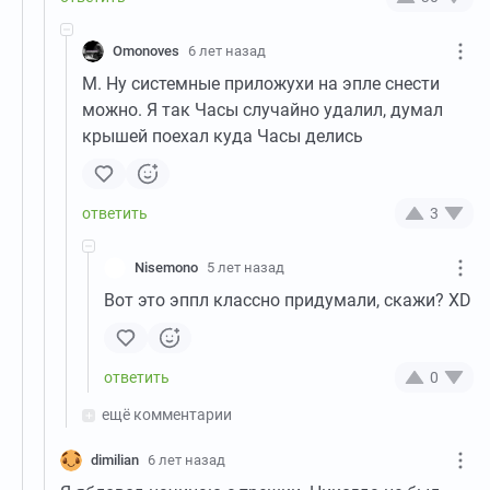
Omonoves
6 лет назад
М. Ну системные приложухи на эпле снести
можно. Я так Часы случайно удалил, думал
крышей поехал куда Часы делись
3
Nisemono
5 лет назад
Вот это эппл классно придумали, скажи? XD
0
ещё комментарии
dimilian
6 лет назад