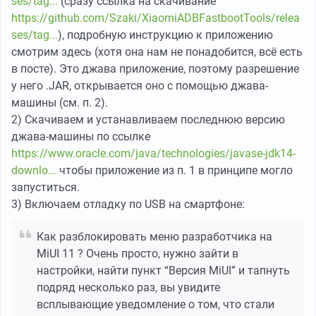
ses/tag...
(сразу ссылка на скачивание
https://github.com/Szaki/XiaomiADBFastbootTools/relea
ses/tag...
), подробную инструкцию к приложению
смотрим здесь (хотя она нам не понадобится, всё есть
в посте). Это джава приложение, поэтому разрешение
у него .JAR, открывается оно с помощью джава-
машины (см. п. 2).
2) Скачиваем и устанавливаем последнюю версию
джава-машины по ссылке
https://www.oracle.com/java/technologies/javase-jdk14-
downlo...
чтобы приложение из п. 1 в принципе могло
запуститься.
3) Включаем отладку по USB на смартфоне:
Как разблокировать меню разработчика на
MiUI 11 ? Очень просто, нужно зайти в
настройки, найти пункт “Версия MiUI” и тапнуть
подряд несколько раз, вы увидите
всплывающие уведомление о том, что стали