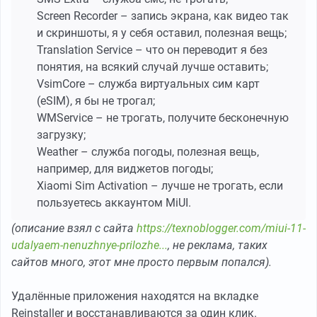
Screen Recorder – запись экрана, как видео так
и скриншоты, я у себя оставил, полезная вещь;
Translation Service – что он переводит я без
понятия, на всякий случай лучше оставить;
VsimCore – служба виртуальных сим карт
(eSIM), я бы не трогал;
WMService – не трогать, получите бесконечную
загрузку;
Weather – служба погоды, полезная вещь,
например, для виджетов погоды;
Xiaomi Sim Activation – лучше не трогать, если
пользуетесь аккаунтом MiUI.
(описание взял с сайта
https://texnoblogger.com/miui-11-
udalyaem-nenuzhnye-prilozhe...
, не реклама, таких
сайтов много, этот мне просто первым попался).
Удалённые приложения находятся на вкладке
Reinstaller и восстанавливаются за один клик.