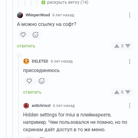
раскрыть ветку
(14)
WhisperWood
6 лет назад
А можно ссылку на софт?
3
DELETED
6 лет назад
присоединяюсь
0
antichrisst
6 лет назад
Hidden settings for miui в плеймаркете,
например. Чем пользовался не помню, но по
скринам даёт доступ в то же меню.