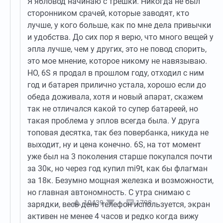
Я ябловод начинаю с трешки. Никогда не был
сторонником срачей, которые заводят, кто
лучше, у кого больше, как по мне дела привычки
и удобства. До сих пор я верю, что много вещей у
эпла лучше, чем у других, это не повод спорить,
это мое мнение, которое никому не навязываю.
НО, 6S я продал в прошлом году, отходил с ним
год и батарея прилично устала, хорошо если до
обеда доживала, хотя и новый апарат, скажем
так не отличался какой то супер батареей, но
такая проблема у эплов всегда была. У друга
топовая десятка, так без повербанка, никуда не
выходит, ну и цена конечно. 6S, на тот момент
уже был на 3 поколения старше покупался почти
за 30к, но через год купил mi9t, как бы флагман
за 18к. Безумно мощная железка и возможности,
но главная автономность. С утра снимаю с
10439
1798
зарядки, весь день телефон используется, экран
активен не менее 4 часов и редко когда вижу