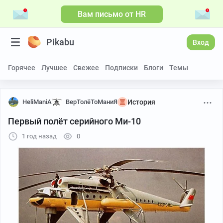
Вам письмо от HR
Pikabu
Вход
Горячее
Лучшее
Свежее
Подписки
Блоги
Темы
HeliManiA
ВерТолёТоМаниЯ
История
Первый полёт серийного Ми-10
1 год назад
0