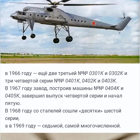
в 1966 году — ещё две третьей №№
0301К
и
0302К
и
три четвертой серии №№
0401К
,
0402К
и
0403К
.
В 1967 году завод, построив машины №№
0404К
и
0405К
, завершил выпуск четвертой серии и начал
пятую.
В 1968 году со стапелей сошли «десятки» шестой
серии,
а в 1969 году — седьмой, самой многочисленной.