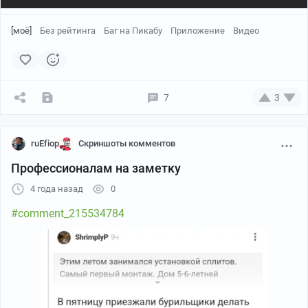
[моё]
Без рейтинга
Баг на Пикабу
Приложение
Видео
7
3
ruEfiop
Скриншоты комментов
Профессионалам на заметку
4 года назад
0
#comment_215534784