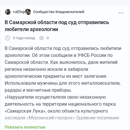
ruEfiop
Сообщество Кладоискателей
В Самарской области под суд отправились
любители археологии
3 года назад
0
В Самарской области под суд отправились любители
археологии. Об этом сообщили в УФСБ России по
Самарской области. Как выяснилось, двое жителей
региона незаконно искали и забирали
археологические предметы из мест залегания.
Использовали мужчины для этого металлоискатели,
радары и магнитные приборы.
«Нарушители осуществляли свою незаконную
деятельность на территории национального парка
«Самарская Лука», около объекта культурного
наследия «Муромский городок» (древнее поселение
волжских булгар, уничтоженное в XIII веке войсками
Показать полностью