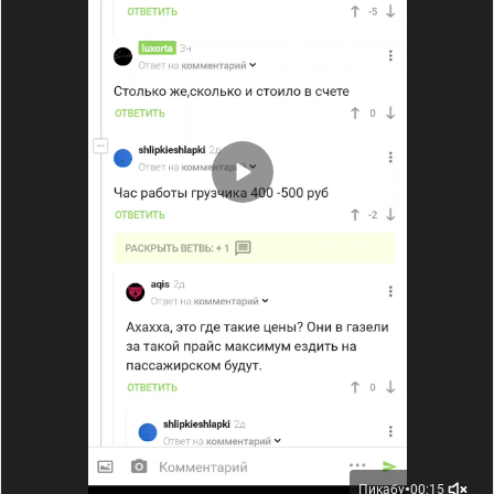
Пикабу
00:15
●