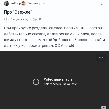
ruEfiop
Багрепорты
Про "Свежее"
4 года назад
0
Лампа стоит в датчике равнения полотна
При прокрутке раздела "свежее" первые 10-12 постов
бобинорезательной машины
действительно свежие, далее рекламный блок, после-
же идут посты с пометкой 'добавлено 8 часов назад', и
да, я их уже просматривал. ОC Android