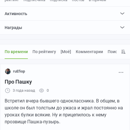
Активность
поставил
14975
плюсов и
255
минусов
Награды
отредактировал
0
постов
проголосовал за
0
редактирований
По времени
По рейтингу
[моё]
Комментарии
Поиск
ruEfiop
Про Пашку
3 года назад
0
Встретил вчера бывшего одноклассника. В общем, в
школе он был толстым до ужаса и жрал постоянно на
уроках булки всякие. Ну и прицепилось к нему
прозвище Пашка-пузырь.