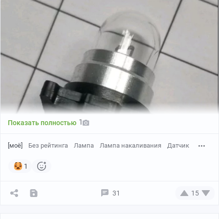
https://rbc-
ru.turbopages.org/turbo/rbc.ru/s/society/06/04/2...
1
Показать полностью
[моё]
Без рейтинга
Лампа
Лампа накаливания
Датчик
1
31
15