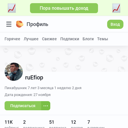
Пора повышать доход
Больше видео
Профиль
Вход
Горячее
Лучшее
Свежее
Подписки
Блоги
Темы
ruEfiop
Пикабушник
7 лет 3 месяца 1 неделю 2 дня
Дата рождения: 27 ноября
Подписаться
11К
2
51
12
7
рейтинг
подписчика
подписка
постов
в горячем