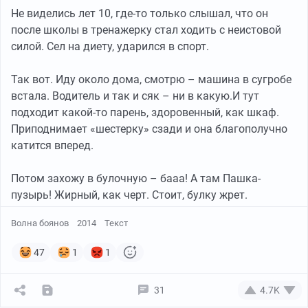
Не виделись лет 10, где-то только слышал, что он
после школы в тренажерку стал ходить с неистовой
силой. Сел на диету, ударился в спорт.
Так вот. Иду около дома, смотрю – машина в сугробе
встала. Водитель и так и сяк – ни в какую.И тут
подходит какой-то парень, здоровенный, как шкаф.
Приподнимает «шестерку» сзади и она благополучно
катится вперед.
Потом захожу в булочную – бааа! А там Пашка-
пузырь! Жирный, как черт. Стоит, булку жрет.
Волна боянов
2014
Текст
47
1
1
31
4.7K