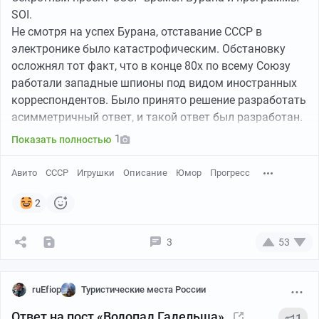
SOI.
Не смотря на успех Бурана, отставание СССР в
электронике было катастрофическим. Обстановку
осложнял тот факт, что в конце 80х по всему Союзу
работали западные шпионы под видом иностранных
корреспондентов. Было принято решение разработать
асимметричный ответ, и такой ответ был разработан.
1
Показать полностью
В отличие от зарубежных систем, заводные роботы не
нуждались ни в сложных процессорах и прочей
Авито
СССР
Игрушки
Описание
Юмор
Прогресс
электронике. Ни в мощных, портативных источниках
энергии. Ни в компактных орудийных системах. Ни в
2
чём, кроме завода.
3
53
Только заводка необходима Роботу, чтобы нести
Коммунизм в ряды противника!
ruEfiop
Туристические места России
Враг узнал об этом лишь тогда, когда массовое
Ответ на пост «Водопад Гадельша»
1