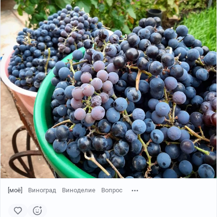
[моё]
Виноград
Виноделие
Вопрос