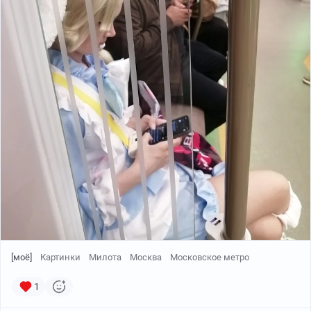
[моё]
Картинки
Милота
Москва
Московское метро
1