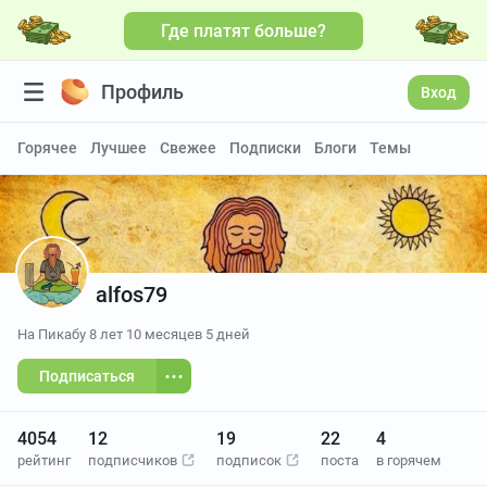
Где платят больше?
Профиль
Вход
Горячее
Лучшее
Свежее
Подписки
Блоги
Темы
alfos79
На Пикабу
8 лет 10 месяцев 5 дней
Подписаться
4054
12
19
22
4
рейтинг
подписчиков
подписок
поста
в горячем