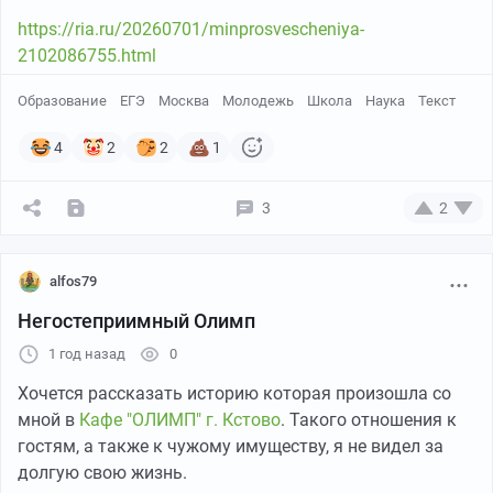
https://ria.ru/20260701/minprosvescheniya-
2102086755.html
Образование
ЕГЭ
Москва
Молодежь
Школа
Наука
Текст
4
2
2
1
3
2
alfos79
Негостеприимный Олимп
1 год назад
0
Хочется рассказать историю которая произошла со
мной в
Кафе "ОЛИМП" г. Кстово
. Такого отношения к
гостям, а также к чужому имуществу, я не видел за
долгую свою жизнь.