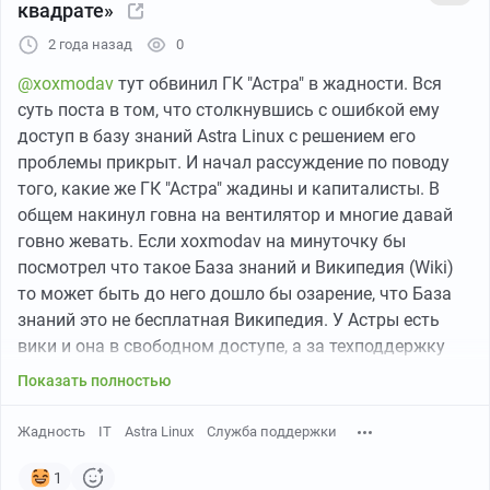
квадрате»
не имея на то права. К тому же подверг опасности
себя, персонал, гостей и жителей близлежайщего
2 года назад
0
района. Ему надо назад в горы ибо горы таких не
@xoxmodav
тут обвинил ГК "Астра" в жадности. Вся
жалеют.
суть поста в том, что столкнувшись с ошибкой ему
Посмотрел я какие санкции за это полагается. Ущерб
доступ в базу знаний Astra Linux с решением его
до 5000р карается штрафом от 300р до 500р.
проблемы прикрыт. И начал рассуждение по поводу
Серьёзно? Тут наверное есть над чем задуматься
того, какие же ГК "Астра" жадины и капиталисты. В
законодателям. Наказание должно быть
общем накинул говна на вентилятор и многие давай
соозмеримым причиненому ущербу, а не стакан кофе.
говно жевать. Если xoxmodav на минуточку бы
посмотрел что такое База знаний и Википедия (Wiki)
Рассказал историю дочери. Она расстроилась. Ролик
то может быть до него дошло бы озарение, что База
покупали специально для сборов, которые проходили
знаний это не бесплатная Википедия. У Астры есть
в МОАС г. Кстово у ЗТР Сиротиной Е.С. Дочь спросила
вики и она в свободном доступе, а за техподдержку
зачем он это сделал. Я даже незнаю как ей объяснить
требуется платить. Ах да его условная "контора"
поведение этого..., да я даже не знаю как его
Показать полностью
похоже прощелкала момент оплаты техподдержки и
называть. Попросила оставить на них плохой отзыв.
он остался у разбитого корыта. Сейчас ГК "Астра"
Жадность
IT
Astra Linux
Служба поддержки
активно развивает Astra Linux Special Edition, которую
"Хозяин" кафе Олимп, ты не ролик изрезал, ты сделал
могут купить только компании и при покупке им
1
больно ребёнку. Она до сих пор не может понять