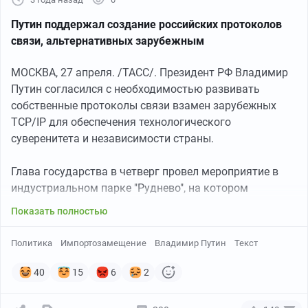
Путин поддержал создание российских протоколов
связи, альтернативных зарубежным
МОСКВА, 27 апреля. /ТАСС/. Президент РФ Владимир
Путин согласился с необходимостью развивать
собственные протоколы связи взамен зарубежных
TCP/IP для обеспечения технологического
суверенитета и независимости страны.
Глава государства в четверг провел мероприятие в
индустриальном парке "Руднево", на котором
обсуждались особенности развития отечественных
Показать полностью
беспилотных летательных систем. В этом контексте
председатель совета директоров ГК ООО "Техноджет"
Политика
Импортозамещение
Владимир Путин
Текст
Александр Селютин рассказал о проекте "Интернет из
России".
40
15
6
2
Выслушав предложения, Путин обратился к своему