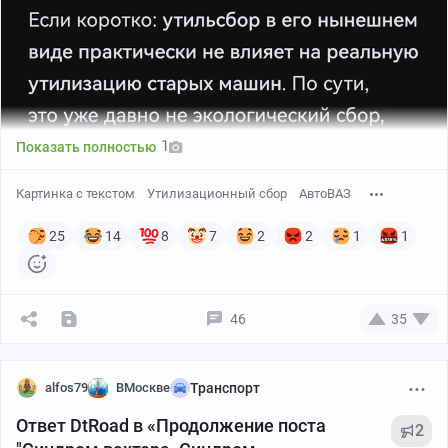
1
Показать полностью
Картинка с текстом
Утилизационный сбор
АвтоВАЗ
25
14
8
7
2
2
1
1
46
35
alfos79
ВМоскве
Транспорт
Ответ DtRoad в «Продолжение поста
2