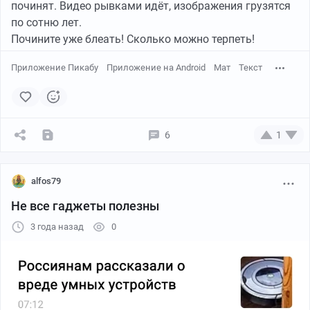
починят. Видео рывками идёт, изображения грузятся
по сотню лет.
Почините уже блеать! Сколько можно терпеть!
Приложение Пикабу
Приложение на Android
Мат
Текст
6
1
https://vk.com/wall-32323706_98563
alfos79
Не все гаджеты полезны
3 года назад
0