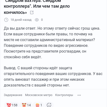
"Синдром вахтера. Синдром
контроллера". Или чем там дело
кончилось»
18 дней назад
0
Да вы дали ответ. Но этому ответу сейчас грош цена.
Если ваши сотрудники были правы, то почему на
месте не составили административный материал?
Поведение сотрудников по видео агрессивное.
https://amp.rbc.ru/regional/prim/interview/24/10/2025/6
Посмотрите на представителя росгвардии, он
8faf2...
спокойно себя ведёт.
https://www.tks.ru/autonews/2025/09/30/0001/kuda-na-
Вывод. С вашей стороны идёт защита
samom-de...
отвратительного поведения ваших сотрудников. У вас
опять виноват пассажир и при этом никаких
https://74.ru/text/auto/2025/11/16/76122087/
доказательств с вашей стороны нет.
Задержание
Московское метро
Контролеры
158
14
1