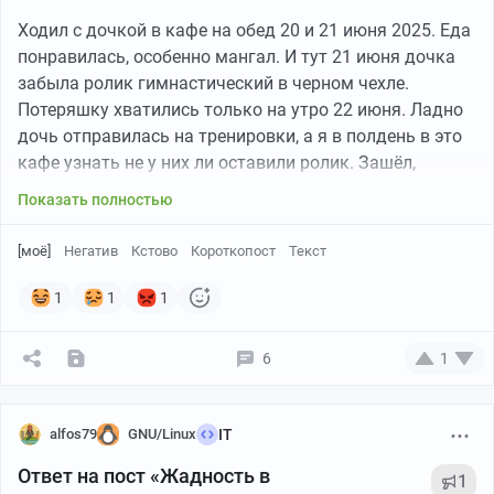
Ходил с дочкой в кафе на обед 20 и 21 июня 2025. Еда
понравилась, особенно мангал. И тут 21 июня дочка
забыла ролик гимнастический в черном чехле.
Потеряшку хватились только на утро 22 июня. Ладно
дочь отправилась на тренировки, а я в полдень в это
кафе узнать не у них ли оставили ролик. Зашёл,
вежливо спросил у персонала. Ребята начали искать.
Показать полностью
И тут вышел он - "хозяин", "джигит". Спросил что я хочу,
я объяснил. Он ушёл. Я подождал немного. И выходит
[моё]
Негатив
Кстово
Короткопост
Текст
этот "повелитель гор" с чехлом и говорит что ролик
они изрезали ножом, потому что они подумали что
1
1
1
там взрывное устройство. Серьёзно? Ножом резать
ВУ? Ну точно "джигит". И ещё с таким наездом зачем
6
1
мы оставили ролик. Да мы забыли его случайно, а не
оставили. Говорю надо было полицию вызвать, если у
вас подозрение что там ВУ. Этот "джигит" мне говорит
alfos79
GNU/Linux
IT
зачем вызывать, я просто взял и порезал. Т.е. этот
Ответ на пост «Жадность в
неадекват просто взял и уничтожил чужое имущество
1