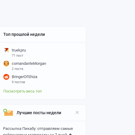
Топ прошлой недели
truekpru
71 пост
comandanteMorgan
2 поста
BringerOfShiza
9 постов
Посмотреть весь топ
Лучшие посты недели
Рассылка Пикабу: отправляем самые
🔥
рейтинговые материалы за 7 дней