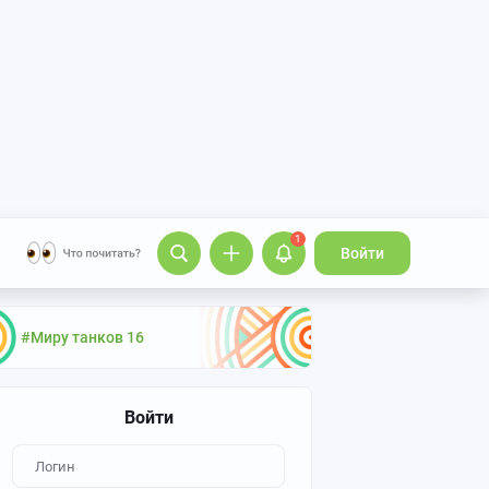
1
Войти
#Миру танков 16
Войти