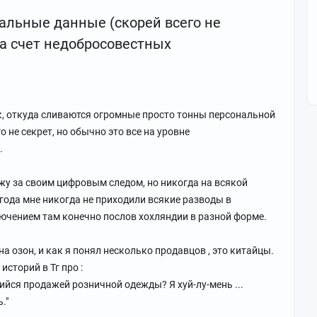
альные данные (скорей всего не
а счет недобросовестных
к, откуда сливаются огромные просто тонны персональной
о не секрет, но обычно это все на уровне
.
ежу за своим цифровым следом, но никогда на всякой
3 года мне никогда не приходили всякие разводы в
сключением там конечно послов хохляндии в разной форме.
а озон, и как я понял несколько продавцов , это китайцы.
историй в Тг про :
йся продажей розничной одежды? Я хуй-лу-мень ...
."