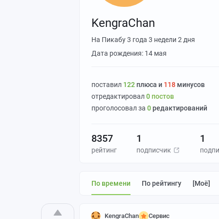
KengraChan
На Пикабу
3 года 3 недели 2 дня
Дата рождения: 14 мая
поставил
122
плюса и
118
минусов
отредактировал
0
постов
проголосовал за
0
редактирований
8357
1
1
рейтинг
подписчик
подп
По времени
По рейтингу
[моё]
KengraChan
Сервис