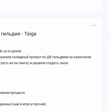
гильдия - Taiga
й, но в целом
аружили солидный провал по ДВ гильдиям на азиатском
рать из-за пинга) и решили создать свою
ровом процессе
анные (ник в игре и прочее)