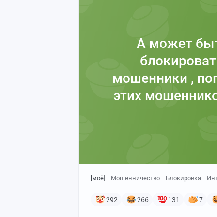
А может быт
блокироват
мошенники , по
этих мошеннико
[моё]
Мошенничество
Блокировка
Ин
292
266
131
7