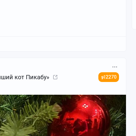
учший кот Пикабу»
2270