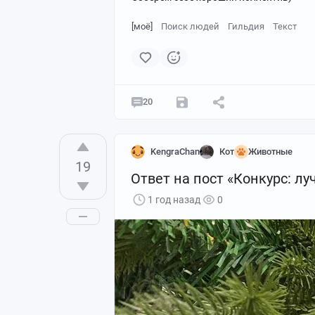
[моё]
Поиск людей
Гильдия
Текст
20
KengraChan
Кот
Животные
19
Ответ на пост «Конкурс: л
1 год назад
0