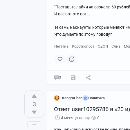
"Поставьте лайки на озоне за 60 рублей
И все вот это вот...
Те самые аккаунты которые меняют им
Что думаете по этому поводу?
Негатив
Короткопост
OZON
Слив
Мо
3
KengraChan
Политика
3
Ответ user10295786 в «20 
4 месяца назад
0
Как написано в искусстве войны, прав