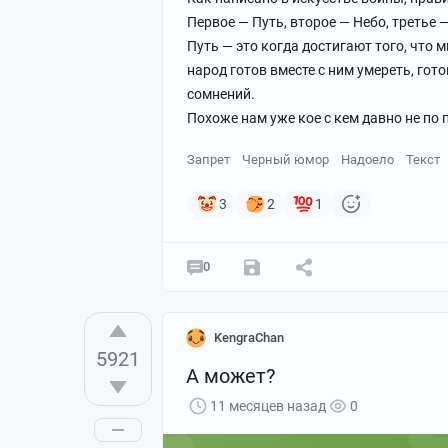
Первое — Путь, второе — Небо, третье 
Путь — это когда достигают того, что
народ готов вместе с ним умереть, готов
сомнений.
Похоже нам уже кое с кем давно не по 
Запрет
Черный юмор
Надоело
Текст
3
2
1
0
KengraChan
5921
А может?
11 месяцев назад
0