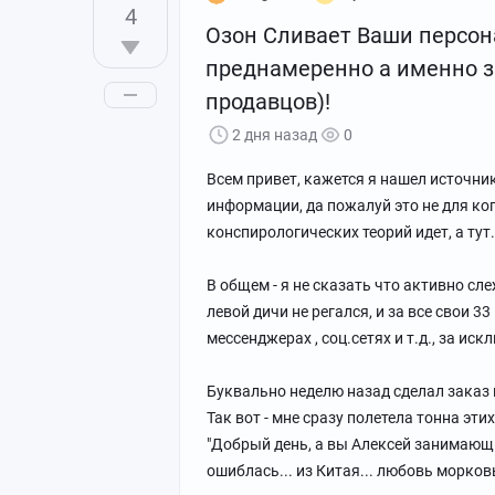
4
Озон Сливает Ваши персон
преднамеренно а именно з
продавцов)!
2 дня назад
0
Всем привет, кажется я нашел источни
информации, да пожалуй это не для ког
конспирологических теорий идет, а тут.
В общем - я не сказать что активно сл
левой дичи не регался, и за все свои 3
мессенджерах , соц.сетях и т.д., за и
Буквально неделю назад сделал заказ н
Так вот - мне сразу полетела тонна этих 
"Добрый день, а вы Алексей занимающи
ошиблась... из Китая... любовь морковь