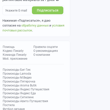
Подписаться
Нажимая «Подписаться», я даю
согласие на
обработку данных
и
условия
почтовых рассылок
.
Помощь
Правила соцсети
Кодекс Пикабу
О рекомендациях
Команда Пикабу
О компании
Моб. приложение
Промокоды Биг Гик
Промокоды Lamoda
Промокоды М.Видео
Промокоды Пятерочка
Промокоды Aroma Butik
Промокоды Яндекс Путешествия
Промокоды Яндекс Еда
Промокоды Ситилинк
Промокоды Авито Путешествия
Постила
Футбол сегодня