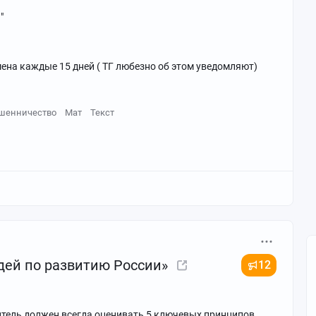
"
ена каждые 15 дней ( ТГ любезно об этом уведомляют)
шенничество
Мат
Текст
идей по развитию России»
12
итель должен всегда оценивать 5 ключевых принципов.