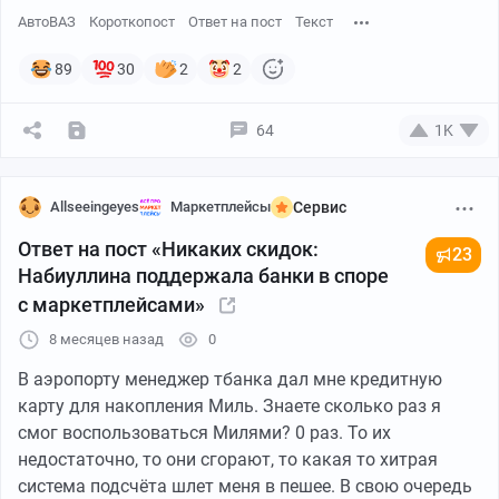
АвтоВАЗ
Короткопост
Ответ на пост
Текст
89
30
2
2
64
1K
Allseeingeyes
Маркетплейсы
Сервис
Ответ на пост «Никаких скидок:
23
Набиуллина поддержала банки в споре
с маркетплейсами»
8 месяцев назад
0
В аэропорту менеджер тбанка дал мне кредитную
карту для накопления Миль. Знаете сколько раз я
смог воспользоваться Милями? 0 раз. То их
недостаточно, то они сгорают, то какая то хитрая
система подсчëта шлет меня в пешее. В свою очередь