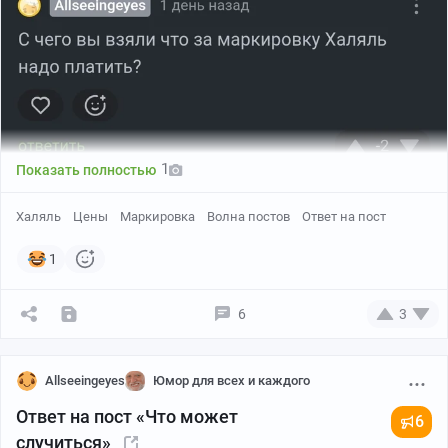
1
Показать полностью
Халяль
Цены
Маркировка
Волна постов
Ответ на пост
1
6
3
Allseeingeyes
Юмор для всех и каждого
Ответ на пост «Что может
6
случиться»