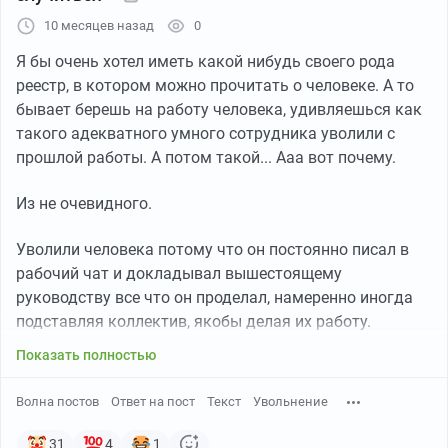
Никогда не думал что за маркировку нужно платить.
10 месяцев назад
0
Не надо говорить мне, что на каком то сайте что то
Я бы очень хотел иметь какой нибудь своего рода
написано. Воздух тоже можно продавать если будут
реестр, в котором можно прочитать о человеке. А то
платить. Где есть юридически закрепленный на
бывает берешь на работу человека, удивляешься как
законодательном уровне обязанность наносить или
такого адекватного умного сотрудника уволили с
следовать этому знаку подобно ГОСТу?
прошлой работы. А потом такой... Ааа вот почему.
Единственное что я нашел, что сама эта эмблема в
Из не очевидного.
том виде котором она есть официально
Уволили человека потому что он постоянно писал в
зарегистрирована на международном уровне и для
рабочий чат и докладывал вышестоящему
того чтоб правообладатель именно этого рисунка,
руководству все что он проделал, намеренно иногда
именно этой формы и именно этих цветов, именно с
подставляя коллектив, якобы делая их работу.
этими надписями разрешил тебе нанести на свою
продукцию требует за это оплату.
Показать полностью
Во всех противных случаях, даже если я буду на
Волна постов
Ответ на пост
Текст
Увольнение
откровенно не Халяльную продукцию рисовать
надпись Халяль нарисованную мною. Пусть будет это
31
4
1