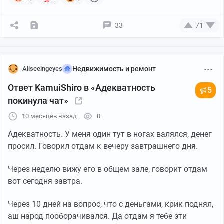
надпись Халяль в Зеленом круге. Никто ни-че-го не
может мне сказать.
33
71
Если тут есть юридически подкованные. Интересно
было бы услышать ваше мнение. Мнение ушлëпков я
болту вертел.
Allseeingeyes
Недвижимость и ремонт
Ответ KamuiShiro в «Адекватность
И кстати. Любая маркировка потеряет свою ценность
5
покинула чат»
когда она окажется на всëм.
10 месяцев назад
0
Адекватность. У меня один тут в ногах валялся, денег
просил. Говорил отдам к вечеру завтрашнего дня.
Через неделю вижу его в общем зале, говорит отдам
вот сегодня завтра.
Через 10 дней на вопрос, что с деньгами, крик поднял,
аш народ пооборачивался. Да отдам я тебе эти