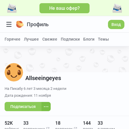
Не ваш офер?
Профиль
Вход
Горячее
Лучшее
Свежее
Подписки
Блоги
Темы
Allseeingeyes
На Пикабу
6 лет 3 месяца 2 недели
Дата рождения: 11 ноября
Подписаться
52К
33
18
144
33
рейтинг
подписчика
подписок
поста
в горячем