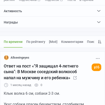
Активность
поставил
3538
плюсов и
79
минусов
Награды
отредактировал
2
поста
проголосовал за
3
редактирования
По времени
По рейтингу
[моё]
Комментарии
Поиск
Allseeingeyes
Ответ на пост «"Я защищал 4-летнего
6
сына": В Москве соседский волкособ
напал на мужчину и его ребенка»
1 месяц назад
0
Клык волка 6 см, собаки 2-3 см.
Укус собаки опасен бешенством, столбняком,