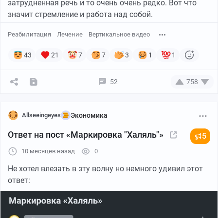
затрудненная речь и то очень очень редко. Вот что
значит стремление и работа над собой.
Реабилитация
Лечение
Вертикальное видео
43
21
7
7
3
1
1
52
758
Allseeingeyes
Экономика
Ответ на пост «Маркировка "Халяль"»
5
10 месяцев назад
0
Не хотел влезать в эту волну но немного удивил этот
ответ: