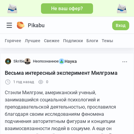
Не ваш офер?
Pikabu
Вход
Горячее
Лучшее
Свежее
Подписки
Блоги
Темы
Skritie
Неопознанное
Наука
Весьма интересный эксперимент Милгрэма
1 год назад
0
Стэнли Милгрэм, американский ученый,
занимавшийся социальной психологией и
преподавательской деятельностью, прославился
благодаря своим исследованиям феномена
подчинения авторитетным фигурам и концепции
взаимосвязанности людей в социуме. А еще он