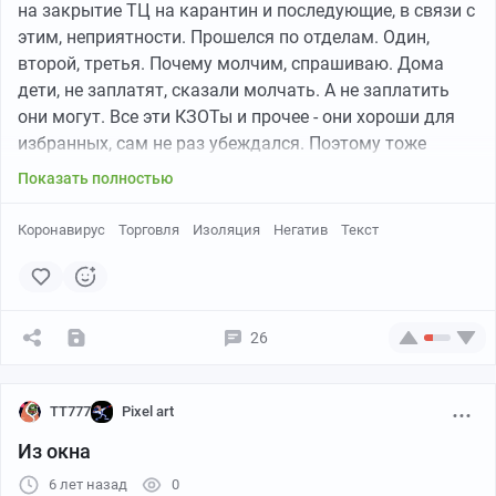
на закрытие ТЦ на карантин и последующие, в связи с
этим, неприятности. Прошелся по отделам. Один,
второй, третья. Почему молчим, спрашиваю. Дома
дети, не заплатят, сказали молчать. А не заплатить
они могут. Все эти КЗОТы и прочее - они хороши для
избранных, сам не раз убеждался. Поэтому тоже
молчу. Как пример - зарплату за прошлый месяц не
Показать полностью
дадут пока полностью этот не отработаешь. Пока
вообще у тебя с запасом месяц отработанных не
Коронавирус
Торговля
Изоляция
Негатив
Текст
наберется. Почему? А догадайтесь.. То что надо идти
не на полулегальное - давайте потом? Вернее -
покажите где все по белому?... Маски? Выдали по
одной в самом начале и крутись как хочешь.
26
Раскладывай товар, выдавай сдачу.. в общем
контактируй. Особенно с товаром. Дезинфекция не
проводится. Думал может только у нас так? Ан нет -
TT777
Pixel art
есть еще места, где знакомые в таком же положении.
Из окна
Там где есть возможность заменить сотрудника -
6 лет назад
0
меняют.. однако много вахтовиков в этот раз в