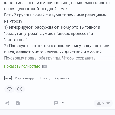
карантина, но они эмоциональны, несистемны и часто
Не болейте
посвящены какой-то одной теме.
Есть 2 группы людей с двумя типичными реакциями
на угрозу:
1) Игнорируют: рассуждают "кому это выгодно" и
"раздутая угроза", думают "авось, пронесет" и
"ачетакова";
2) Паникуют: готовятся к апокалипсису, закупают все
и вся, делают много ненужных действий и эмоций.
По-своему правы обе группы. Чтобы сохранить
здравый рассудок и не впасть в крайности,
1
Показать полностью
необходимо:
- оценить свои собственные риски карантина и
[моё]
Коронавирус
Помощь
Карантин
болезни;
- иметь план и правила действий с учетом чужого
опыт.
Как организовать свою жизнь и работу в карантине
12
2
https://sites.google.com/view/udalenka2020/%D0%B1%D
0%B0%D0%B...