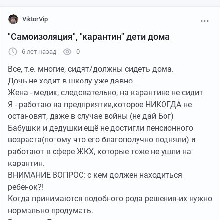
Если есть время и желание, присоединяйтесь к
ViktorVip
проекту.
Задачи и сайт на гугл, соответственно потребуется
"Самоизоляция", "карантин" дети дома
гугл-аккаунт.
6 лет назад
0
Фото для привлечения внимания)))
Все, т.е. многие, сидят/должны сидеть дома.
Дочь не ходит в школу уже давно.
Жена - медик, следовательно, на карантине не сидит
Я - работаю на предприятии,которое НИКОГДА не
остановят, даже в случае войны (не дай Бог)
Бабушки и дедушки ещё не достигли пенсионного
возраста(потому что его благополучно подняли) и
работают в сфере ЖКХ, которые тоже не ушли на
карантин.
ВНИМАНИЕ ВОПРОС: с кем должен находиться
ребенок?!
Когда принимаются подобного рода решения-их нужно
нормально продумать.