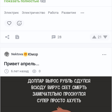
6
Показать полностью
Электрик
Электричество
Работа
Развитие
28
21
Nektova
Юмор
Привет апрель...
6 лет назад
0