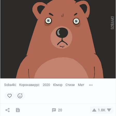
Soba4ki
Коронавирус
2020
Юмор
Стихи
Мат
20
1.8K