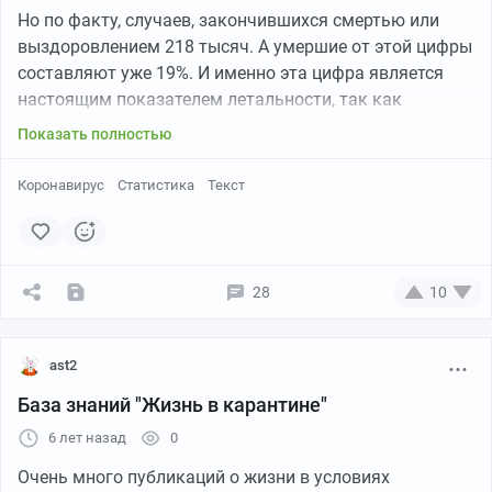
Но по факту, случаев, закончившихся смертью или
выздоровлением 218 тысяч. А умершие от этой цифры
составляют уже 19%. И именно эта цифра является
настоящим показателем летальности, так как
остальные случаи пока неизвестно чем закончатся
Показать полностью
Именно поэтому правительства всех стран вводят
Коронавирус
Статистика
Текст
жёсткие меры карантина
Конечно, очень много неясности с цифрами, потому
что и тесты не сразу появились и их не хватает, так
28
10
что все может быть или лучше или хуже, но если
верить тому, что есть сейчас, то 19% это огромное
количество людей, которые могут умереть, если
ast2
заразятся
База знаний "Жизнь в карантине"
6 лет назад
0
Лучше соблюдать карантин и лишний раз не выходить
из дома, возможно, вы кого-то спасёте
Очень много публикаций о жизни в условиях