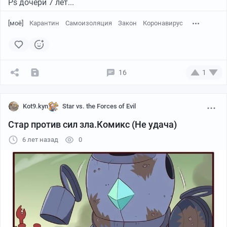
Ps дочери 7 лет...
[моё]
Карантин
Самоизоляция
Закон
Коронавирус
16
1
Kot9.kyn
Star vs. the Forces of Evil
Стар против сил зла.Комикс (Не удача)
6 лет назад
0