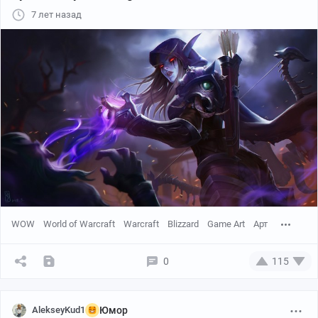
7 лет назад
WOW
World of Warcraft
Warcraft
Blizzard
Game Art
Арт
0
115
AlekseyKud1
Юмор