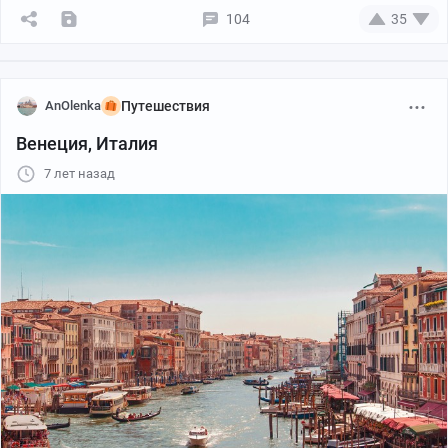
лесом, так ничего и не заплатив.
104
35
Нет, я понимаю, что моя четвертинка будет
принадлежать мне. Но сделать что-либо с ней я ничего
толком не смогу. Конечно, придётся подавать в суд, и
AnOlenka
Путешествия
он обяжет их выплачивать нам положенное. И мне
Венеция, Италия
видится, что будет это выполняться либо малыми
7 лет назад
крошками, либо через приставов (им не впервой с
ними общаться)
Прошу совета у вас, уважаемы юристы, как можно
избежать такой ситуации и быть готовой к
решительным и правильным действиям.
Буду очень благодарна за помощь!