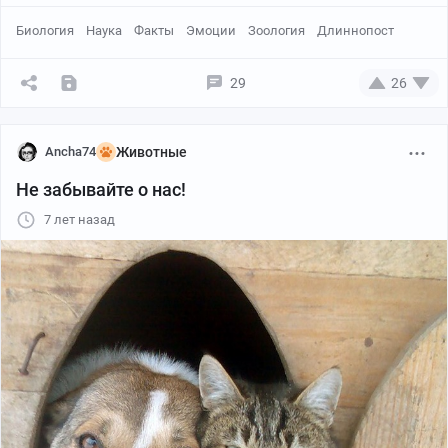
Биология
Наука
Факты
Эмоции
Зоология
Длиннопост
29
26
Ancha74
Животные
Не забывайте о нас!
7 лет назад