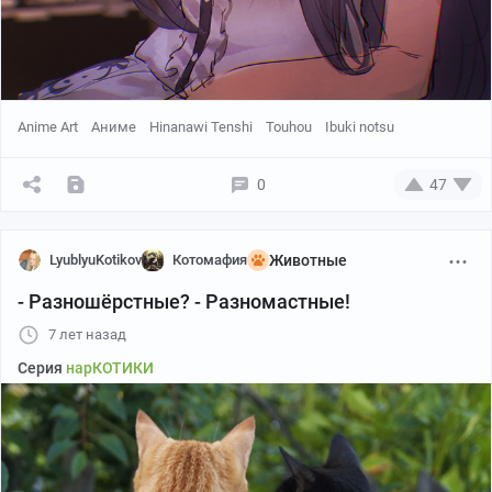
Anime Art
Аниме
Hinanawi Tenshi
Touhou
Ibuki notsu
0
47
LyublyuKotikov
Котомафия
Животные
- Разношёрстные? - Разномастные!
7 лет назад
Серия
нарКОТИКИ