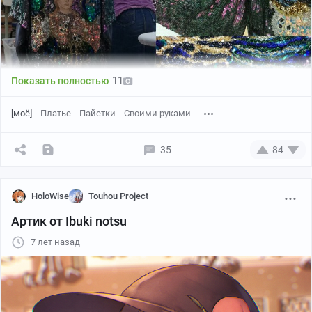
11
Показать полностью
[моё]
Платье
Пайетки
Своими руками
35
84
HoloWise
Touhou Project
Артик от Ibuki notsu
7 лет назад