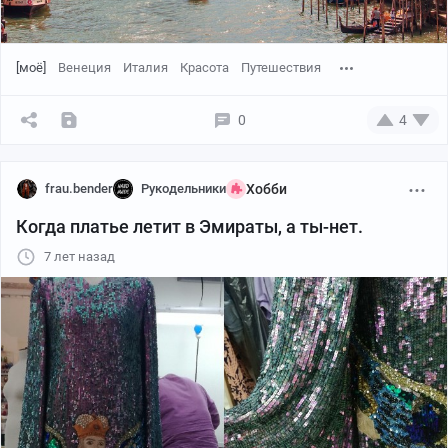
[моё]
Венеция
Италия
Красота
Путешествия
0
4
frau.bender
Рукодельники
Хобби
Когда платье летит в Эмираты, а ты-нет.
7 лет назад