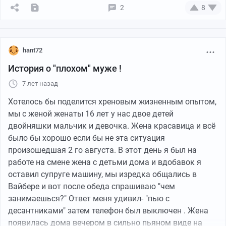
равно ничего не поймут, поймут только,что по
2
8
французски"
И вот ходят они вокруг меня хоровод. Я,чтобы
случайно слово по русски не сказать, шепчу под нос
себе наизусть гимн Франции -Марсельезу. Благо со
hant72
школы 2/3 её помню наизусть
История о "плохом" муже !
Не учел двух моментов:
7 лет назад
1) Этот гимн был написан во время Французской
революции и по содержанию соответствующий -очень
Хотелось бы поделится хреновым жизненным опытом,
агрессивный.
мы с женой женаты 16 лет у нас двое детей
2) все дети были, как мне и обещали -2-3 класс, но
двойняшки мальчик и девочка. Жена красавица и всё
одна девочка была -6 класс (сестра кого-то из
было бы хорошо если бы не эта ситуация
малышей), отличница и училась в той же французской
произошедшая 2 го августа. В этот день я был на
гимназии,что и я когда-то...
работе на смене жена с детьми дома и вдобавок я
оставил супруге машину, мы изредка общались в
И вот водят они во круг меня хоровод, я бормочу себе
Вайбере и вот после обеда спрашиваю "чем
Марсельезу. Девочка прислушивается и испытывает
занимаешься?" Ответ меня удивил- "пью с
жестокий шок:
десантниками" затем телефон был выключен . Жена
Дед Мороз шепчет: "...всех этих тигров, что без
появилась дома вечером в сильно пьяном виде на