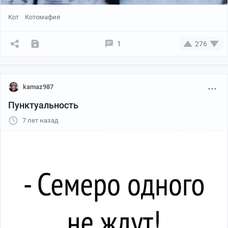
Кот
Котомафия
1
276
kamaz987
Пунктуальность
7 лет назад