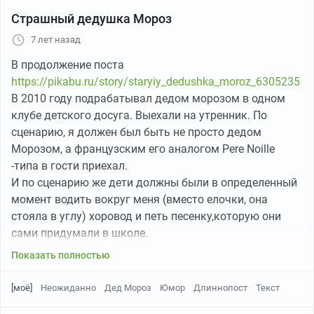
Страшный дедушка Мороз
7 лет назад
В продолжение поста
https://pikabu.ru/story/staryiy_dedushka_moroz_6305235
В 2010 году подрабатывал дедом морозом в одном
клубе детского досуга. Выехали на утренник. По
сценарию, я должен был быть не просто дедом
Морозом, а французским его аналогом Pere Noille
-типа в гости приехал.
И по сценарию же дети должны были в определенный
момент водить вокруг меня (вместо елочки, она
стояла в углу) хоровод и петь песенку,которую они
сами придумали в школе.
Я естественно слов не знал. На что сценарист мне
Показать полностью
сказала: "Ну ничего страшного, ты ведь во
французской гимназии учился, просто бормочи что-
[моё]
Неожиданно
Дед Мороз
Юмор
Длиннопост
Текст
нибудь на французском шёпотом, они маленькие, все-