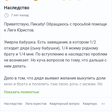
Наследство
7 лет назад
Приветствую, Пикабу! Обращаюсь с просьбой помощи
к Лиге Юристов.
Умерла бабушка. Есть завещание, в котором 1/2
отходит дяде (сыну бабушки), 1/4 моему родному
брату и 1/4 мне. По вступлению в наследство проблем
не возникает. Но куча вопросов по тому, что дальше с
ним делать.
Дело в том, что дядя выявил желание выкупить доли
мою и брата и поселить там свою дочь с мужем. Но
зная расчетливый характер их семьи, я опасаюсь того,
Показать полностью
что они заселятся в эту квартиру, затем, получив
свидетельство о собственности, пропишут своих
Наследство
Лига юристов
Квартирный вопрос
Квартира
несовершеннолетних детей и пошлют нас с братом