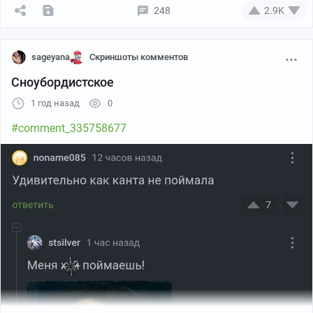
248
2.9K
sageyana
Скриншоты комментов
Сноубордистское
1 год назад
0
#comment_335758677