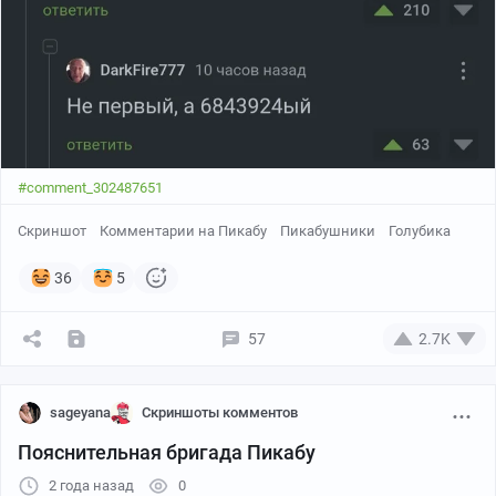
#comment_302487651
Скриншот
Комментарии на Пикабу
Пикабушники
Голубика
36
5
57
2.7K
sageyana
Скриншоты комментов
Пояснительная бригада Пикабу
2 года назад
0