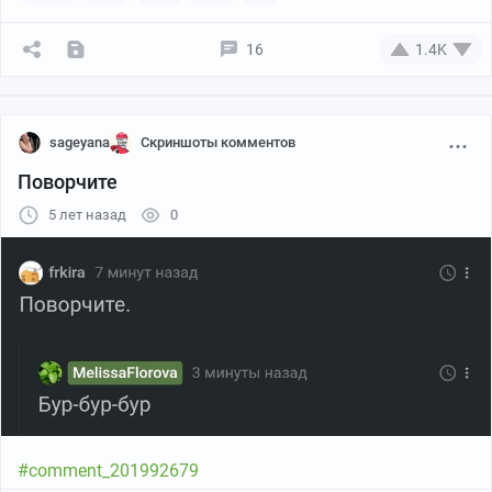
16
1.4K
sageyana
Скриншоты комментов
Поворчите
5 лет назад
0
#comment_201992679