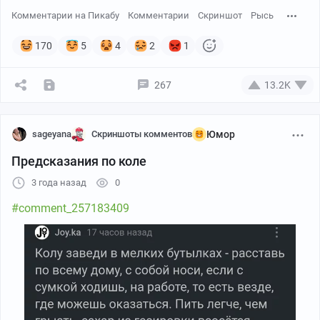
Комментарии на Пикабу
Комментарии
Скриншот
Рысь
170
5
4
2
1
267
13.2K
sageyana
Скриншоты комментов
Юмор
Предсказания по коле
3 года назад
0
#comment_257183409