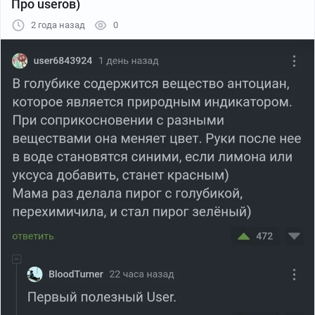
Про userов)
2 года назад
0