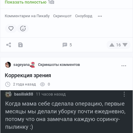
1
Показать полностью
Комментарии на Пикабу
Скриншот
Сноуборд
5
16
sageyana
Скриншоты комментов
Коррекция зрения
2 года назад
0
«Поймать кант» — это выражение, которое обозначает падение по
причине слишком сильного зарезания канта доски в склон. Кант
— это металлическая часть по бокам лыжи/борда, отвечающая за
сцепление с поверхностью.
На портрете Иммануи́л Кант в свои лучшие