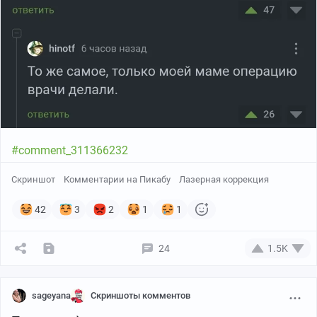
годы)
#comment_311366232
Скриншот
Комментарии на Пикабу
Лазерная коррекция
42
3
2
1
1
24
1.5K
sageyana
Скриншоты комментов