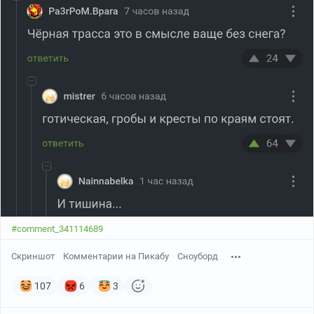
#comment_341114689
Скриншот
Комментарии на Пикабу
Сноуборд
107
6
3