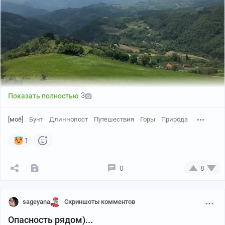
3
Показать полностью
[моё]
Бунт
Длиннопост
Путешествия
Горы
Природа
1
#comment_291326771
0
8
sageyana
Скриншоты комментов
Опасность рядом)...