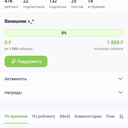
47К
22
132
25
14
рейтинг
подписчика
подписки
постов
в горячем
Винишник >_^
0
₽
1 888
₽
из
1 888
собрано
осталось собрать
Поддержать
Активность
поставилa
66542
плюса и
14425
минусов
Награды
отредактировалa
34
поста
проголосовалa за
77
редактирований
По времени
По рейтингу
[моё]
Комментарии
Поиск