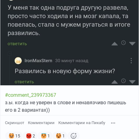
#comment_239973367
з.ы. когда не уверен в слове и ненавязчиво пишешь
его в 2 вариантах))
Скриншот
Комментарии
Комментарии на Пикабу
15
2
1
1