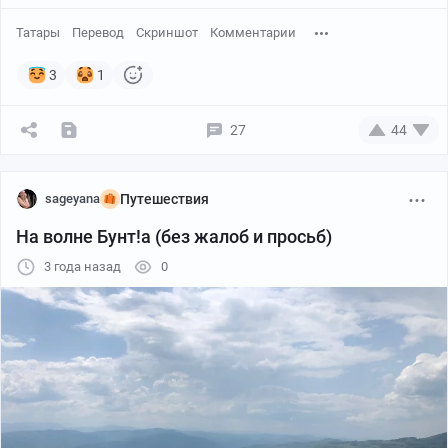
Татары
Перевод
Скриншот
Комментарии
3
1
#comment_280760798
27
44
Но еще смешне то, что на самом деле то, что на
sageyana
Путешествия
картинке называется "аш"
На волне Бунт!а (без жалоб и просьб)
И впрямую переводится как СУП :)
3 года назад
0