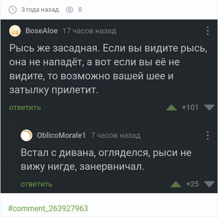
3 года назад
0
#comment_263927963