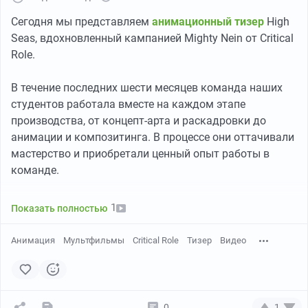
Сегодня мы представляем
анимационный тизер
High
Seas, вдохновленный кампанией Mighty Nein от Critical
Role.
В течение последних шести месяцев команда наших
студентов работала вместе на каждом этапе
производства, от концепт-арта и раскадровки до
анимации и композитинга. В процессе они оттачивали
мастерство и приобретали ценный опыт работы в
команде.
High Seas — это дань уважения персонажам,
1
Показать полностью
приключениям, дружбе и незабываемым моментам,
которые сделали Mighty Nein такой любимой
Анимация
Мультфильмы
Critical Role
Тизер
Видео
историей.
Спасибо за просмотр и поддержку проекта
https://www.youtube.com/watch?v=vjlRhlvQeAE
0
1