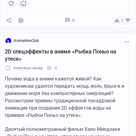
российском рынке анимации и как эффективно
искать работу, расскажут эксперты:
Ольга Балашова
(директор по персоналу группы компаний «Рики»),
0
1
Никита Погодаев
(супервайзер анимационной
компании «ЯРКО») и
Ксения Иноземцева
(супервайзер
студии «Феникс» и преподаватель Animation School).
AnimationClub
2D спецэффекты в аниме «Рыбка Поньо на
утесе»
4 месяца назад
0
Почему вода в аниме кажется живой? Как
художникам удается передать мощь волн, брызги и
движение моря без компьютерных симуляций?
Рассмотрим приемы традиционной покадровой
анимации при создании 2D эффектов воды на
примере «Рыбки Поньо на утесе».
Десятый полнометражный фильм Хаяо Миядзаки
Что происходит с анимационным рынком в России