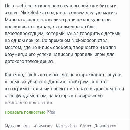
недостатку системной государственной поддержки и
Пока Jetix затягивал нас в супергеройские битвы и
ростам издержек производства прибавился
экшен, Nickelodeon создавал совсем другую магию.
технологический дефицит. По данным АСИ (Агентство
Мало кто знает, насколько раньше конкурентов
стратегических инициатив), уход иностранных
появился этот канал, хотя именно он был
поставщиков ПО снизил гибкость студий и усложнил
перевопроходцем, который начал говорить с детьми
производственные циклы.
на одном языке. Со временем Nickelodeon стал
местом, где ценились свобода, творчество и капля
Ключевая проблема рынка — увеличивающийся
безумия, а его успехи написали правилы игры для
разрыв между доступным финансированием и
детского телевидения.
реальной стоимостью производства. В таких условиях
продюсеры реже рискуют с оригинальными идеями,
Конечно, так было не всегда: на старте канал тонул в
отдавая предпочтение проверенным франшизам,
огромных убытках. Давайте разберем, как этот
сиквелам и перезапускам. Это минимизирует риски,
экспериментальный проект не только вырос сам, но и
но создает угрозу падения сборов при перенасыщении
стал фундаментом, на котором повзрослело
рынка однотипным контентом.
несколько поколений.
23
Показать полностью
Частично проблему финансирования решают
субсидии от Минкультуры и Фонда кино. С 2018 года
Мультфильмы
Анимация
Nickelodeon
Обзор
Длиннопост
на развитие отрасли было направлено более 4 млрд