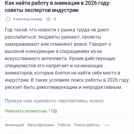
Как найти работу в анимации в 2026 году:
советы экспертов индустрии
4 месяца назад
0
Год такой, что новости с рынка труда не дают
расслабиться: бюджеты урезают, проекты
замораживают или отменяют вовсе. Говорят о
высокой конкуренции и сокращениях из-за
искусственного интеллекта. Кроме действующих
специалистов это напрягает и начинающих
аниматоров, которые боятся не найти себе место в
индустрии. В таких условиях поиск работы в 2026 году
рискует быть демотивирующим и непродуктивным.
Прежде чем оценивать перспективы, нужно
разобраться в теме подробнее. Ведь у каждой
11
Показать полностью
специальности свои нюансы трудоустройства и
варианты, как действовать в условиях кризиса, если
Анимация
Мультфильмы
Работа
Поиск работы
он вообще есть. О том, как обстоят дела на