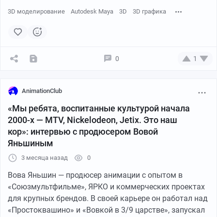
Соцсети, сайт клуба и школа какое-то время
3D моделирование
Autodesk Maya
3D
3D графика
существовали параллельно, и мы поняли, что так не
очень удобно — ни нам, ни вам. Поэтому решили
объединить все под брендом Animation School —
именно так нас чаще всего находят и знают.
0
1
Сам клуб никуда не исчезает — он становится частью
школы и постепенно переедет на наш сайт. Все
AnimationClub
материалы, которые вы любите — статьи, вакансии,
«Мы ребята, воспитанные культурой начала
разборы — останутся с вами. Совсем скоро мы
2000-х — MTV, Nickelodeon, Jetix. Это наш
покажем эти изменения и через другие наши ресурсы.
кор»: интервью с продюсером Вовой
Яньшиным
А наша миссия остается прежней: популяризировать
анимацию и напоминать, что это не только про
3 месяца назад
0
карьеру и дедлайны, но и про удовольствие от
Вова Яньшин — продюсер анимации с опытом в
процесса ✨
«Союзмультфильме», ЯРКО и коммерческих проектах
для крупных брендов. В своей карьере он работал над
«Простоквашино» и «Вовкой в 3/9 царстве», запускал