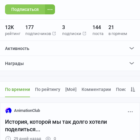
Подписаться
12К
177
3
144
21
рейтинг
подписчиков
подписки
поста
в горячем
Активность
поставил
10
плюсов и
0
минусов
Награды
отредактировал
1
пост
проголосовал за
1
редактирование
По времени
По рейтингу
[моё]
Комментарии
Поиск
AnimationClub
История, которой мы так долго хотели
поделиться...
29 дней назад
0