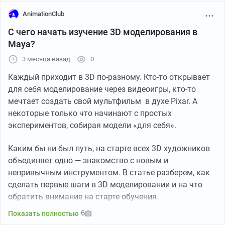
Animation Club появился в 2010 году как место, где
AnimationClub
аниматоры собирались, чтобы обсуждать 3D и 2D,
делиться работами, опытом и маленькими (и
С чего начать изучение 3D моделирования в
большими) победами. Со временем стало понятно:
Maya?
индустрии не хватает специалистов — так у нас
3 месяца назад
0
появилась школа.
Каждый приходит в 3D по-разному. Кто-то открывает
В 2023 году клуб вернулся в новом формате — уже как
для себя моделирование через видеоигры, кто-то
медиа об анимации для всех. Для тех, кто давно в
мечтает создать свой мультфильм в духе Pixar. А
профессии, и для тех, кто просто любит мультфильмы,
некоторые только что начинают с простых
хочет попробовать себя в чем-то новом или хотя бы
экспериментов, собирая модели «для себя».
раз после «Истории игрушек» задумывался: «а как это
вообще сделано?». Здесь же мы делились вакансиями
Каким бы ни был путь, на старте всех 3D художников
от студий и компаний индустрии. Сейчас клуб читают
объединяет одно — знакомство с новым и
больше 15 000 человек каждый месяц — и это очень
непривычным инструментом. В статье разберем, как
ценно для нас.
сделать первые шаги в 3D моделировании и на что
обратить внимание на старте обучения.
За это время многое изменилось — и в самой
6
Показать полностью
анимации, и в том, как мы все потребляем контент.