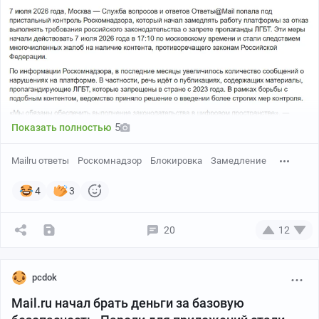
5
Показать полностью
Mailru ответы
Роскомнадзор
Блокировка
Замедление
4
3
20
12
pcdok
Mail.ru начал брать деньги за базовую
Причина — жалобы на публикации, которые