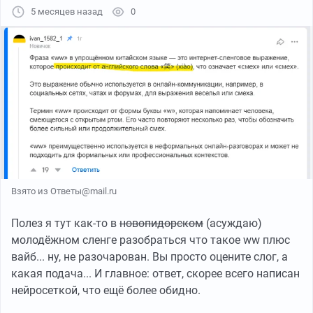
5 месяцев назад
0
После бана автора, конечно же :) .
UPD: Г-н uvarov, с вашей солевой соседкой по
безделью.
Вместе вы можете следить за прогрессом нашего
тикета здесь:
Как правильно писать bug-report в
Mail.ru
Взято из Ответы@mail.ru
Полез я тут как-то в
новопидорском
(асуждаю)
молодёжном сленге разобраться что такое ww плюс
вайб... ну, не разочарован. Вы просто оцените слог, а
какая подача... И главное: ответ, скорее всего написан
нейросеткой, что ещё более обидно.