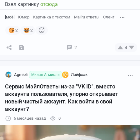
Взял картинку
отсюда
[моё]
Юмор
Картинка с текстом
Mailru ответы
Сленг
2
2
Ну про ВК говорить - это воду в ступе толочь, но
пригорает иногда.
2
4
Agmioli
Лайфхак
Милан Агмиоли
Сервис МэйлОтветы из-за "VK ID", вместо
аккаунта пользователя, упорно открывает
новый чистый аккаунт. Как войти в свой
аккаунт?
6 месяцев назад
0