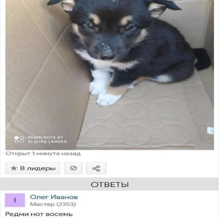
сайт и вовсе почти не открывается.
Возможные причины проблем:
Технические работы.
На платформе могут вестись
работы — при этом пользователей заранее не
предупреждают.
DDoS‑атаки и уязвимости.
Сайт остаётся
уязвимым ещё с перезапуска в мае 2025 года — не
исключено, что хакеры воспользовались брешью и
перегрузили сервис.
Ограничения со стороны Роскомнадзора.
Доступ к
сайту могли замедлить из‑за запрещённого контента
— в том числе из‑за постов с матом, оскорблениями,
спамом, а также из‑за пропаганды ЛГБТ.
Ранее
в ночь по 6 и 7 июля 2026 года
при попытках
зайти на сайт появлялись ошибки «504 Gateway