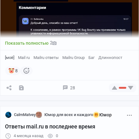
2
Показать полностью
[моё]
Mail ru
Mailru ответы
Mailru Group
Баг
Длиннопост
8
28
CalmMatvey
Юмор для всех и каждого
Юмор
Задолбала меня погода. 1deg туда, -1deg сюда.
Ответы mail.ru в последнее время
Большинство живет в городах. Погода важна весной, в
4 месяца назад
0