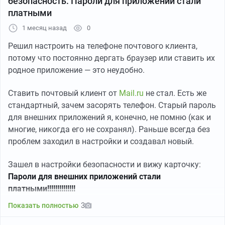
безопасность. Пароли для приложений стали
ведомство сочло нарушающими закон о запрете
платными
«пропаганды ЛГБТ» (действует с 2023 года). Эти меры
1 месяц назад
0
начали действовать 7 июля 2026 года в 17:10 по
московскому времени и стали следствием
Решил настроить на телефоне почтового клиента,
многочисленных жалоб на наличие контента,
потому что постоянно дергать браузер или ставить их
противоречащего законам Российской Федерации.
родное приложение — это неудобно.
Роскомнадзор сообщает, что в последнее время на
Ставить почтовый клиент от
Mail.ru
не стал. Есть же
платформе Ответы@Mail стало больше нарушений — в
стандартный, зачем засорять телефон. Старый пароль
частности, публикуют материалы, которые
для внешних приложений я, конечно, не помню (как и
пропагандируют ЛГБТ: такая пропаганда в России
многие, никогда его не сохранял). Раньше всегда без
запрещена с 2023 года. Поэтому ведомство решило
проблем заходил в настройки и создавал новый.
усилить контроль.
Зашел в настройки безопасности и вижу карточку:
Представитель Роскомнадзора подчеркнул, что важно
Пароли для внешних приложений стали
следить за соблюдением законов в интернете, и
платными!!!!!!!!!!!!!!
потребовал от платформы активнее удалять
3
Показать полностью
запрещённый контент и не допускать его появления
дальше.