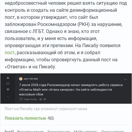
недобросовестный человек решил взять ситуацию под
контроль и создать на сайте дезинформационный
пост, в котором утверждает, что сайт был
заблокирован Роскомнадзором (РКН) за нарушение,
связанное с ЛГБТ. Однако я знаю, кто этот
пользователь, и у меня есть информация,
опровергающая эти претензии. На Пикабу появился
пост
, рассказывающий об этом, и я собрал
информацию, чтобы опровергнуть данный пост на
«Ответах» и на Пикабу.
Пост на Пикабу, где упомянут скриншот ниже
4
Показать полностью
[моё]
Роскомнадзор
Замедление
Mailru ответы
Длиннопост