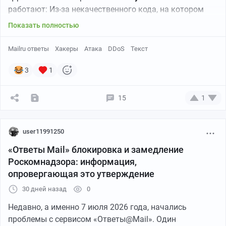
работают: Из-за некачественного кода, на котором
построен сайт, произошло неудачное обновление, а
Показать полностью
также была пропущена критическая
ошибка
, из-за
которой произошёл
сбой
сервера. Или массовая
DDoS-
Mailru ответы
Хакеры
Атака
DDoS
Текст
атака
» — сообщают пользователи.
Все уже подтвердили, что это
вовсе не РКН,
а
3
1
массовая
атака хакеров (DDoS-атака).
Роскомнадзор
подтвердил, что они
не замедляют
15
1
сайт Ответы Mail.
Это, скорее всего,
хакерская атака,
которая длится
уже 2 дня.
user11991250
«Ответы Mail» блокировка и замедление
Роскомнадзора: информация,
опровергающая это утверждение
30 дней назад
0
Недавно, а именно 7 июля 2026 года, начались
проблемы с сервисом «Ответы@Mail». Один