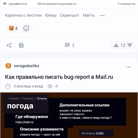
Time‑out» и «500», а теперь страница зачастую вообще
не загружается. Вопросы грузятся по 5–6 минут,
Картинка с текстом
Юмор
Скриншот
Mail ru
новые появляются редко. При этом ситуация
неоднородная: у одних пользователей сайт почти не
4
работает, у других — открывается.
2
13
seregadushka
Как правильно писать bug-report в Mail.ru
3 месяца назад
0