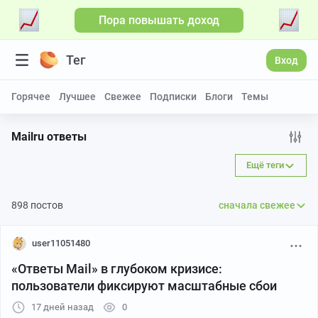
Пора повышать доход
Тег
Вход
Горячее
Лучшее
Свежее
Подписки
Блоги
Темы
Mailru ответы
Ещё теги
898 постов
сначала свежее
user11051480
«Ответы Mail» в глубоком кризисе:
пользователи фиксируют масштабные сбои
17 дней назад
0