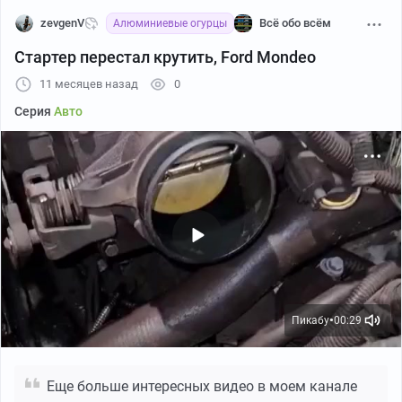
zevgenV
Всё обо всём
Алюминиевые огурцы
Стартер перестал крутить, Ford Mondeo
11 месяцев назад
0
Серия
Авто
Пикабу
00:29
●
Еще больше интересных видео в моем канале