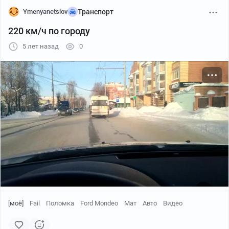
Ymenyanetslov
Транспорт
220 км/ч по городу
5 лет назад
0
То есть, меньше чем за месяц, у автомобиля исчезает
более 300 тысяч пробега, и почти на 200 тысяч
вырастает цена
[моё]
Fail
Поломка
Ford Mondeo
Мат
Авто
Видео