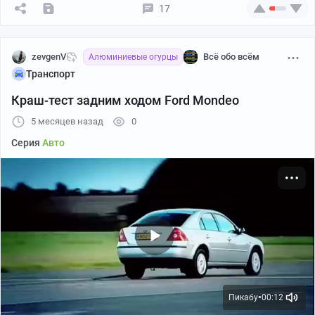
17
zevgenV
Всё обо всём
Алюминиевые огурцы
Транспорт
Краш-тест задним ходом Ford Mondeo
5 месяцев назад
0
Серия
Авто
Пикабу
00:12
●