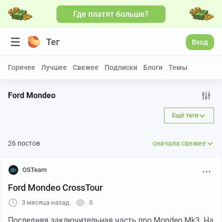
Где платят больше?
Больше видео
Тег
Вход
Горячее
Лучшее
Свежее
Подписки
Блоги
Темы
Ford Mondeo
Ещё теги
26 постов
сначала свежее
OSTeam
Ford Mondeo CrossTour
3 месяца назад
0
Последняя заключительная часть про Mondeo Mk3. На