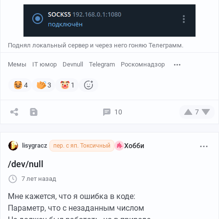
Поднял локальный сервер и через него гоняю Телеграмм.
Мемы
IT юмор
Devnull
Telegram
Роскомнадзор
4
3
1
10
7
lisygracz
Хобби
пер. с яп. Токсичный
/dev/null
7 лет назад
Мне кажется, что я ошибка в коде:
Параметр, что с незаданным числом