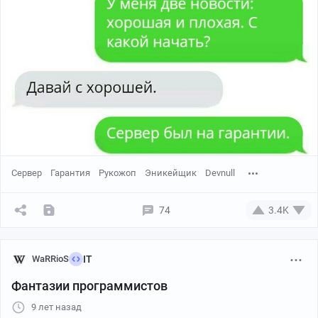
Сервер
Гарантия
Рукожоп
Эникейщик
Devnull
74
3.4K
WaRRioS
IT
Фантазии программистов
9 лет назад