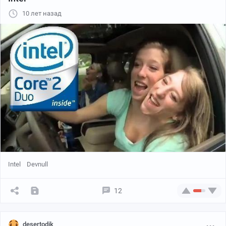
10 лет назад
Intel
Devnull
12
desertodik