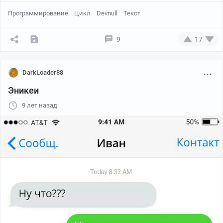
Программирование
Цикл
Devnull
Текст
9
17
DarkLoader88
Эникеи
9 лет назад