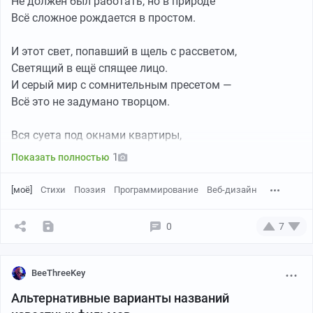
Не должен был работать, но в природе
Всё сложное рождается в простом.
И этот свет, попавший в щель с рассветом,
Светящий в ещё спящее лицо.
И серый мир с сомнительным пресетом —
Всё это не задумано творцом.
Вся суета под окнами квартиры,
Весь люд, спешащий по своим делам —
1
Показать полностью
Контраст давно осознанной сатиры,
Всё так же суверенный к костылям.
[моё]
Стихи
Поэзия
Программирование
Веб-дизайн
Единственное в багнутой системе,
0
7
Что фичей я никак бы не назвал —
Есть люди в beta версии эдема,
В программе, что создатель написал.
BeeThreeKey
Альтернативные варианты названий
Фиксы, откат с бэкапа не помогут.