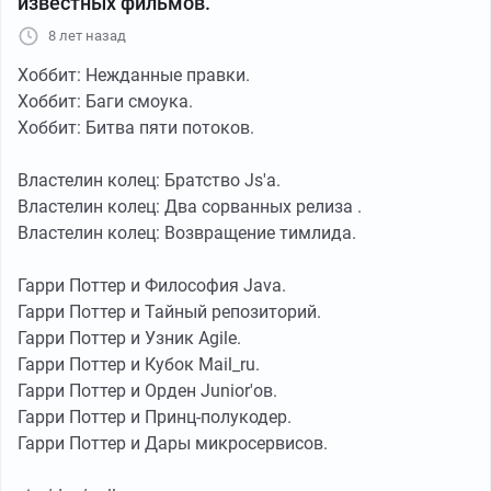
известных фильмов.
Не виден в логе мира человек.
А может уж давно забыта прога.
8 лет назад
Незавершённый, брошенный проект...
Хоббит: Нежданные правки.
Хоббит: Баги смоука.
Быть может мир небрежно удалили
Хоббит: Битва пяти потоков.
И чёрт пойми, как как мы попали внутрь?
Земля — лишь пара строк под слоем пыли,
Властелин колец: Братство Js'а.
А космос — нескончаемый /dev/null.
Властелин колец: Два сорванных релиза .
Властелин колец: Возвращение тимлида.
Гарри Поттер и Философия Java.
Гарри Поттер и Тайный репозиторий.
Гарри Поттер и Узник Agile.
Гарри Поттер и Кубок Mail_ru.
Гарри Поттер и Орден Junior'ов.
Гарри Поттер и Принц-полукодер.
Гарри Поттер и Дары микросервиcов.