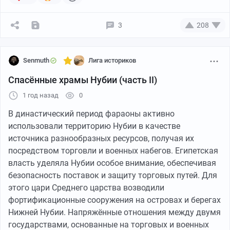
3
208
Senmuth
Лига историков
Этот кулон в 1987 году приобрёл Художественный
музей Кливленда (штат Огайо, США). Кулон
Спасённые храмы Нубии (часть II)
представляет собой голову льва, вырезанную из
1 год назад
0
аметиста и стоящую на головах восьми золотых
бабуинов. На самом деле изначально лев был один -
В династический период фараоны активно
древнеегипетский мастер изготовил его еще 3500 лет
использовали территорию Нубии в качестве
назад, в эпоху Нового царства. Затем, около 2700 лет
источника разнообразных ресурсов, получая их
назад, мастер из Нубии вставил льва в новую
посредством торговли и военных набегов. Египетская
металлическую оправу, выполненную в виде восьми
власть уделяла Нубии особое внимание, обеспечивая
сидящих бабуинов. Так лев превратился в кулон-
безопасность поставок и защиту торговых путей. Для
амулет.
этого цари Среднего царства возводили
фортификационные сооружения на островах и берегах
По словам учёных, нубийцы, жившие в то время на
Нижней Нубии. Напряжённые отношения между двумя
территории современного южного Египта и северного
государствами, основанные на торговых и военных