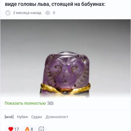
виде головы льва, стоящей на бабуинах:
2 месяца назад
0
3
Показать полностью
[моё]
Нубия
Судан
Длиннопост
17
8