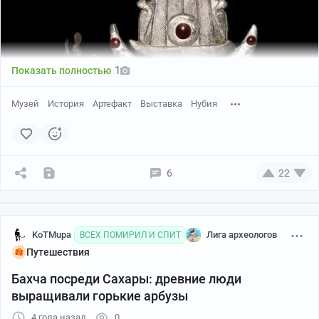
1964 на новом месте, в 40 км ниже по течению, рядом
с другими перенесенными памятниками — храмами
Амада и Дерр. Сейчас Аниба полностью затоплена
водами озера Насер.
1
Показать полностью
Музей
История
Артефакт
Выставка
Нубия
YouTube
12:45
●
6
22
KoTMupa
Лига археологов
ВСЕХ ПОМИРИЛ И СПИТ
Путешествия
Докопались
Бахча посреди Сахары: древние люди
выращивали горькие арбузы
4 года назад
0