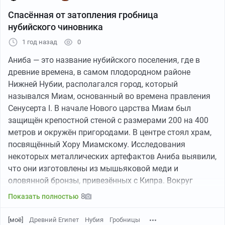
с сыном, Рамсесом II, так же приложил руку к
мёртвых" и мифах. По легенде, изобрёл игру
Спасённая от затопления гробница
реконструкции. Первоначальный план здания
древнеегипетский бог знаний Тот для того, чтобы
нубийского чиновника
включал пилон, гипостильный зал и портик, ведущий к
выиграть у божества Луны несколько лишних дней
святилищу.
1 год назад
0
для богини Нут, на которую Ра наложил проклятие
(она не могла родить детей).
Аниба — это название нубийского поселения, где в
древние времена, в самом плодородном районе
Тут, кстати, в сенет играют лев и газель, это фрагмент
Нижней Нубии, располагался город, который
из сатирического папируса периода Рамессидов:
назывался Миам, основанный во времена правления
Сенусерта I. В начале Нового царства Миам был
защищён крепостной стеной с размерами 200 на 400
метров и окружён пригородами. В центре стоял храм,
посвящённый Хору Миамскому. Исследования
некоторых металлических артефактов Аниба выявили,
что они изготовлены из мышьяковой меди и
оловянной бронзы, привезённых с Кипра. Вокруг
города находились обширные кладбища. Самые
На внутренней части портала, на ложных стелах,
8
Показать полностью
ранние останки в Анибе датируются концом
высечены надписи наместников Куша XIX-й династии
четвертого тысячелетия до нашей эры. Одни
– Мисуи и Сетау. Тексты от имени наместников
[моё]
Древний Египет
Нубия
Гробницы