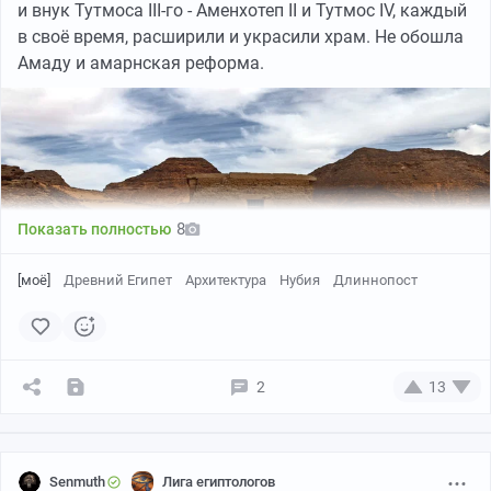
и внук Тутмоса III-го - Аменхотеп II и Тутмос IV, каждый
в своё время, расширили и украсили храм. Не обошла
Амаду и амарнская реформа.
8
Показать полностью
[моё]
Древний Египет
Архитектура
Нубия
Длиннопост
2
13
Утверждая культ единого бога Атона во всех
подвластных пределах, фараон Эхнатон приказал
Сенет - возможно, старейшая известная игра с
уничтожить на рельефах имя Амона, но позже оно
передвижением фишек на доске. Она известна с
было восстановлено фараоном Сети I, который вместе
Senmuth
Лига египтологов
Додинастического периода, упомянута в "Книге