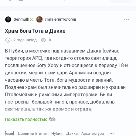
Пеннута швейцарский востоковед и один из первых
исследователей Нубии Иоганн Людвиг Буркхардт: «На
расстоянии двух миль от реки находится
Senmuth
Лига египтологов
изолированный холм, сложенный из песчаника, в
Храм бога Тота в Дакке
котором находится небольшая погребальная камера,
семь шагов в длину, три в ширину и высотой пять с
2 года назад
0
половиной футов, с могильной выемкой в центре, к
В Нубии, в местечке под названием Дакка [сейчас
ней примыкает камера меньшего размера, внизу
территория АРЕ], где когда-то стояло святилище,
которой между двумя сиденьями находится бюст,
посвящённое богу Хору и относящееся к периоду 18-й
предназначенный, вероятно, для мумий. Краски
династии, мероитский царь Аркамани воздвиг
картин сохранились так же хорошо, как и в гробницах
часовню в честь Тота, бога мудрости и знаний.
царей в Фивах, но все таки им уступают».
Позднее храм был значительно расширен и украшен
Относительно недалеко, но, как оказалось, очень
Птолемеями и римскими императорами. Были
опасно! Храм Амада украшен тончайшими
построены: большой пилон, пронаос, добавлены
выпуклыми рельефами, которые не выдержали бы
святилища, а так же дромос и ограда.
распиливания и разделения на блоки, как это было
6
Показать полностью
проделано с храмами острова Филе и Абу-Симбела.
[моё]
Древний Египет
Нубия
Дакка
Архитектура