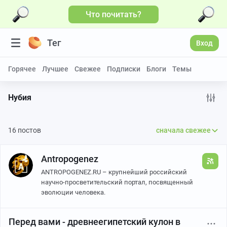
Что почитать?
Больше видео
Тег
Вход
Горячее
Лучшее
Свежее
Подписки
Блоги
Темы
Нубия
16 постов
сначала свежее
Antropogenez
ANTROPOGENEZ.RU – крупнейший российский
научно-просветительский портал, посвященный
эволюции человека.
Перед вами - древнеегипетский кулон в