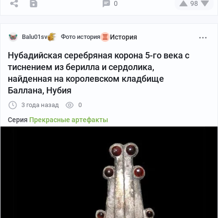
египетскими усыпальницами, изображения семьи
0
98
чиновника и египетских богов отличаются особым
изяществом.
Balu01sv
Фото история
История
Нубадийская серебряная корона 5-го века с
тиснением из берилла и сердолика,
найденная на королевском кладбище
Баллана, Нубия
3 года назад
0
Серия
Прекрасные артефакты
Гробница, за исключением погребальной шахты, была
вырезана из скального массива и реконструирована в