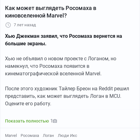
Как может выглядеть Росомаха в
киновселенной Marvel?
7 лет назад
Хью Джекман заявил, что Росомаха вернется на
большие экраны.
Хью не объявил о новом проекте с Логаном, но
Раньше на автобусе катался в России, сейчас
намекнул, что Росомаха появится в
поднялся :)
кинематографической вселенной Marvel.
После этого художник Тайлер Бреон на Reddit решил
представить, как может выглядеть Логан в MCU.
Оцените его работу.
Концепция этого костюма для MCU берет за основу
1
Показать полностью
классические костюмы Росомахи и использует
современные дизайны из мультфильмов и комиксов.
Marvel
Росомаха
Логан
Люди Икс