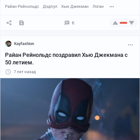
Райан Рейнольдс
Дэдпул
Хью Джекман
Логан
6
Kayfashion
Райан Рейнольдс поздравил Хью Джекмана с
50 летием.
7 лет назад