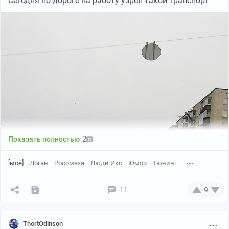
Сегодня по дороге на работу узрел такой транспорт
2
Показать полностью
[моё]
Логан
Росомаха
Люди Икс
Юмор
Тюнинг
11
9
ThortOdinson