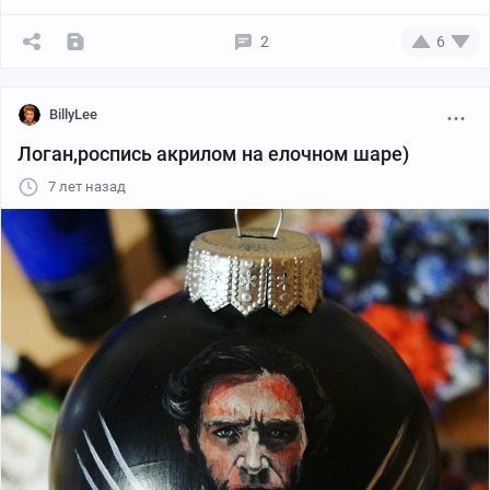
2
6
BillyLee
Логан,роспись акрилом на елочном шаре)
7 лет назад