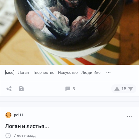
БМ ругается на последнюю картинку, но не в ней суть.
[моё]
Логан
Творчество
Искусство
Люди Икс
3
15
poi11
Логан и листья...
7 лет назад