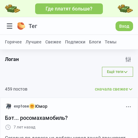
Где платят больше?
Больше видео
Тег
Вход
Горячее
Лучшее
Свежее
Подписки
Блоги
Темы
Логан
Ещё теги
459 постов
сначала свежее
exp1ose
Юмор
Бэт... росомахамобиль?
7 лет назад