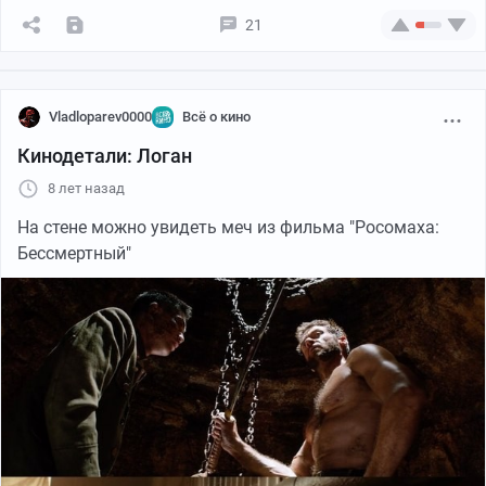
21
Vladloparev0000
Всё о кино
Кинодетали: Логан
8 лет назад
На стене можно увидеть меч из фильма "Росомаха:
Бессмертный"