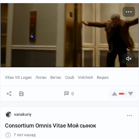
Сначала захотел сделать логана более классическим
с бакенбардами, но потом передумал и сделал ему
бороду как в последнем фильме.
Vitas VS Logan
Логан
Витас
Coub
Volchish
Видео
0
sanakuriy
Consortium Omnis Vitae Мой сынок
7 лет назад