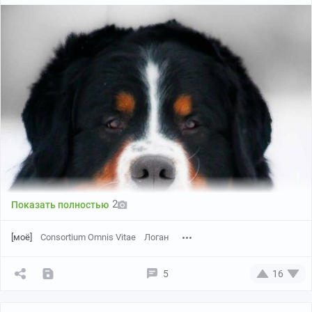
2
Показать полностью
[моё]
Consortium Omnis Vitae
Логан
5
16
https://www.instagram.com/p/BozgVolhq6d/?
hl=ru&amp;taken-by=...