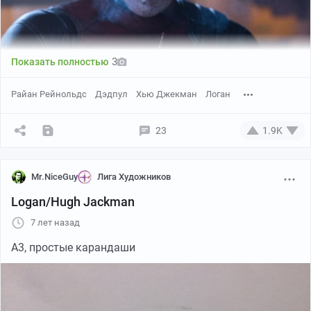
3
Показать полностью
Райан Рейнольдс
Дэдпул
Хью Джекман
Логан
23
1.9K
Mr.NiceGuy
Лига Художников
Logan/Hugh Jackman
7 лет назад
А3, простые карандаши