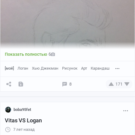
6
Показать полностью
[моё]
Логан
Хью Джекман
Рисунок
Арт
Карандаш
8
171
boba95fet
Vitas VS Logan
7 лет назад