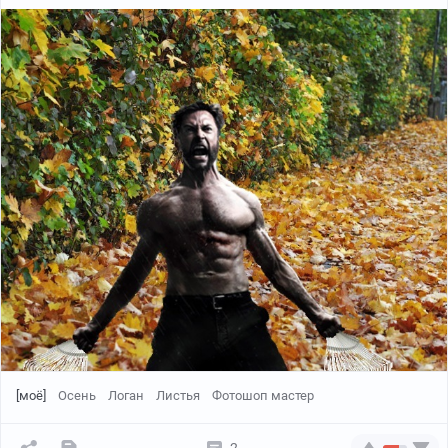
[моё]
Осень
Логан
Листья
Фотошоп мастер