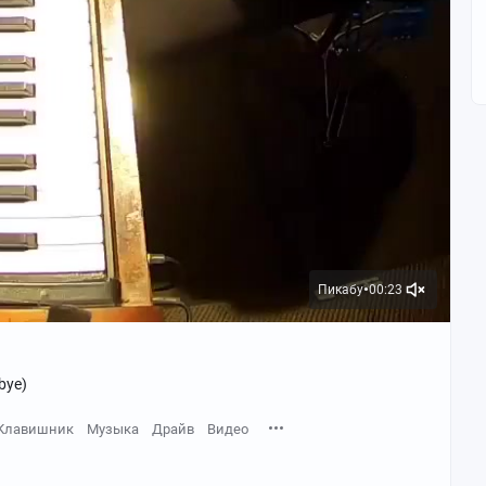
Пикабу
00:23
●
bye)
Клавишник
Музыка
Драйв
Видео