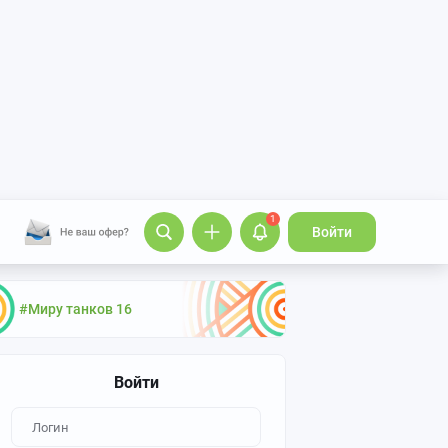
1
Войти
#Миру танков 16
Войти