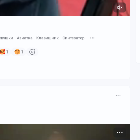
евушки
Азиатка
Клавишник
Синтезатор
1
1