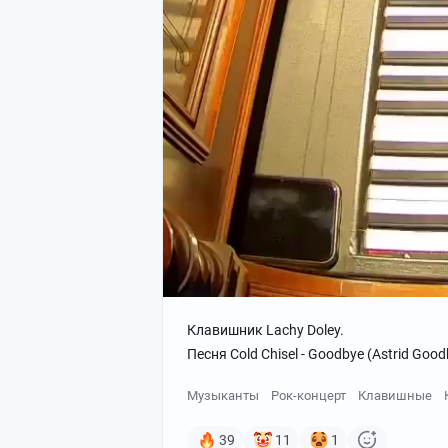
Клавишник Lachy Doley.
Песня Cold Chisel - Goodbye (Astrid Good
Музыканты
Рок-концерт
Клавишные
39
11
1