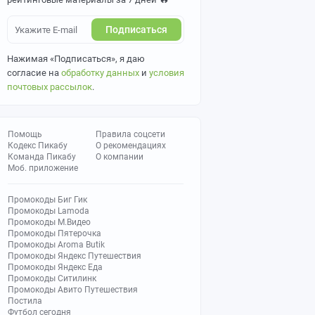
Подписаться
Нажимая «Подписаться», я даю
согласие на
обработку данных
и
условия
почтовых рассылок
.
Помощь
Правила соцсети
Кодекс Пикабу
О рекомендациях
Команда Пикабу
О компании
Моб. приложение
Промокоды Биг Гик
Промокоды Lamoda
Промокоды М.Видео
Промокоды Пятерочка
Промокоды Aroma Butik
Промокоды Яндекс Путешествия
Промокоды Яндекс Еда
Промокоды Ситилинк
Промокоды Авито Путешествия
Постила
Футбол сегодня