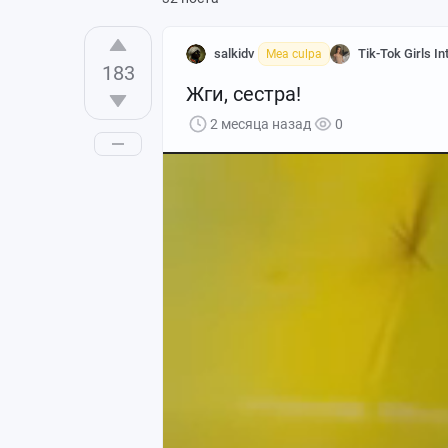
salkidv
Tik-Tok Girls In
Mea culpa
183
Жги, сестра!
2 месяца назад
0