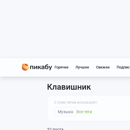
Горячее
Лучшее
Свежее
Подпис
Клавишник
С этим тегом используют:
Музыка
Все теги
32 поста