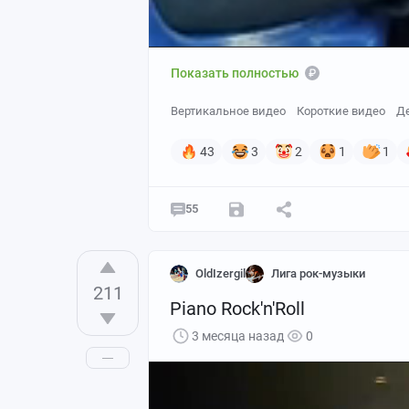
Показать полностью
Вертикальное видео
Короткие видео
Д
43
3
2
1
1
55
OldIzergil
Лига рок-музыки
211
Piano Rock'n'Roll
3 месяца назад
0