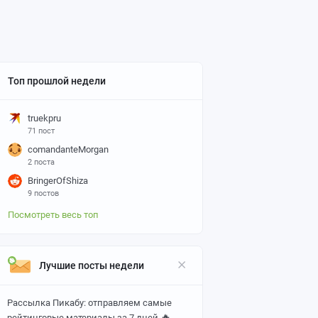
Топ прошлой недели
truekpru
71 пост
comandanteMorgan
2 поста
BringerOfShiza
9 постов
Посмотреть весь топ
Лучшие посты недели
Рассылка Пикабу: отправляем самые
🔥
рейтинговые материалы за 7 дней