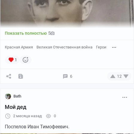
И тут второй выдаёт, я прям зауважал его:
- Запомни, Сивый, в этой жизни есть кое что поважней
денег. Стой давай. Еще раз вякнешь - лицо тебе
сломаю.
5
Показать полностью
Красная Армия
Великая Отечественная война
Герои
1
6
12
Bath
Мой дед
2 месяца назад
0
Поспелов Иван Тимофеевич.