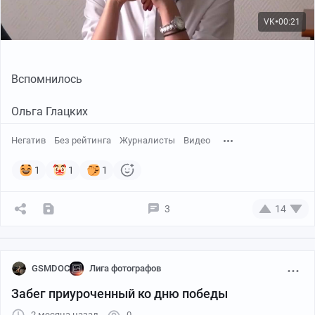
VK
00:21
●
Вспомнилось
Ольга Глацких
Негатив
Без рейтинга
Журналисты
Видео
1
1
1
3
14
GSMDOC
Лига фотографов
Забег приуроченный ко дню победы
2 месяца назад
0