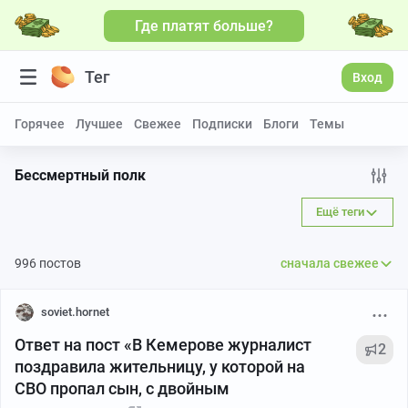
Где платят больше?
Больше видео
Тег
Вход
Горячее
Лучшее
Свежее
Подписки
Блоги
Темы
Бессмертный полк
Ещё теги
996 постов
сначала свежее
soviet.hornet
Ответ на пост «В Кемерове журналист
2
поздравила жительницу, у которой на
СВО пропал сын, с двойным