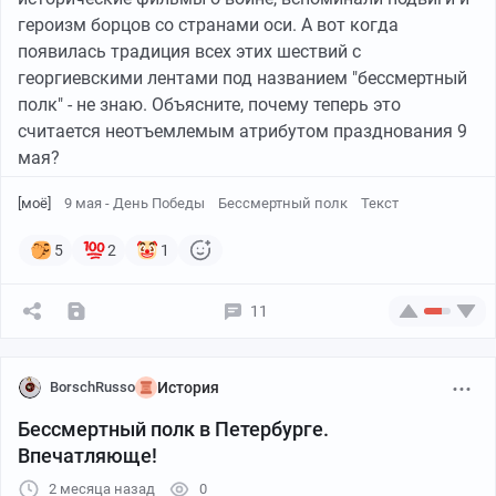
героизм борцов со странами оси. А вот когда
появилась традиция всех этих шествий с
георгиевскими лентами под названием "бессмертный
полк" - не знаю. Объясните, почему теперь это
считается неотъемлемым атрибутом празднования 9
мая?
Остальные фотографии тут:
альбом
[моё]
9 мая - День Победы
Бессмертный полк
Текст
5
2
1
11
BorschRusso
История
Бессмертный полк в Петербурге.
Впечатляюще!
2 месяца назад
0