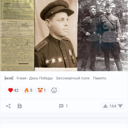
[моё]
9 мая - День Победы
Бессмертный полк
Память
42
5
1
1
164