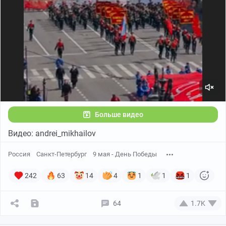
Больше видео
Видео: andrei_mikhailov
Россия
Санкт-Петербург
9 мая - День Победы
242
63
14
4
1
1
1
64
1.7K