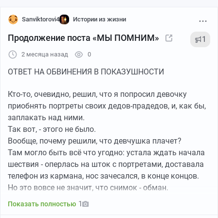
Sanviktorovi4
Истории из жизни
Продолжение поста «МЫ ПОМНИМ»
1
2 месяца назад
0
ОТВЕТ НА ОБВИНЕНИЯ В ПОКАЗУШНОСТИ
Кто-то, очевидно, решил, что я попросил девочку
приобнять портреты своих дедов-прадедов, и, как бы,
заплакать над ними.
Так вот, - этого не было.
Вообще, почему решили, что девчушка плачет?
Там могло быть всё что угодно: устала ждать начала
шествия - оперлась на шток с портретами, доставала
телефон из кармана, нос зачесался, в конце концов.
Но это вовсе не значит, что снимок - обман.
На Мемориале, при скоплении множества людей,
1
Показать полностью
пришедших отдать дань памяти своим отцам, дедам,