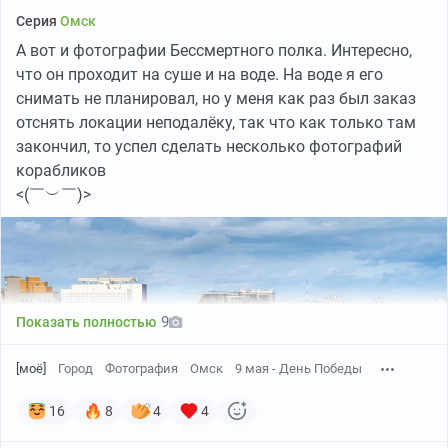
Серия
Омск
А вот и фотографии Бессмертного полка. Интересно,
что он проходит на суше и на воде. На воде я его
снимать не планировал, но у меня как раз был заказ
отснять локации неподалёку, так что как только там
закончил, то успел сделать несколько фотографий
корабликов
<(￣︶￣)>
9
Показать полностью
[моё]
Город
Фотография
Омск
9 мая - День Победы
16
8
4
4