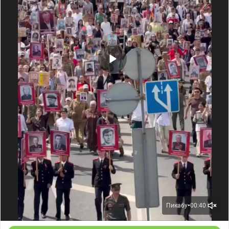
Пикабу
00:40
●