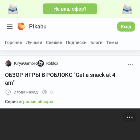
Не ваш офер?
Больше видео
Pikabu
Вход
Горячее
Лучшее
Свежее
Подписки
Блоги
Темы
KiryaGambro
Roblox
ОБЗОР ИГРЫ В РОБЛОКС "Get a snack at 4
am"
2 года назад
0
Серия
игровые обзоры