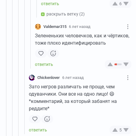
6
раскрыть ветку
(2)
Valdemar315
6 лет назад
Зелененьких человечков, как и чёртиков,
тоже плохо идентифицировать
Chickenlover
6 лет назад
Зато негров различать не проще, чем
одуванчики. Они все на одно лицо! 😄
*комментарий, за который забанят на
реддите*
5