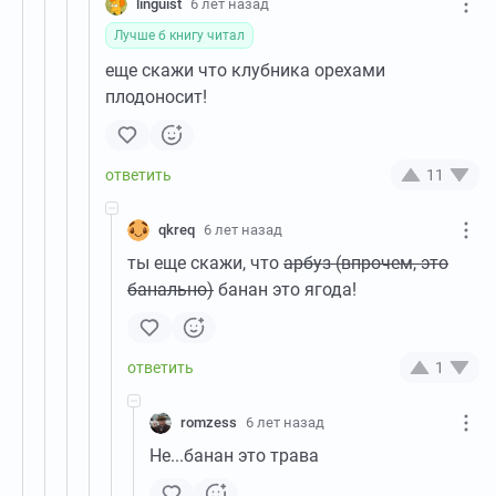
linguist
6 лет назад
Лучше б книгу читал
еще скажи что клубника орехами
плодоносит!
11
qkreq
6 лет назад
ты еще скажи, что
арбуз (впрочем, это
банально)
банан это ягода!
1
romzess
6 лет назад
Не...банан это трава