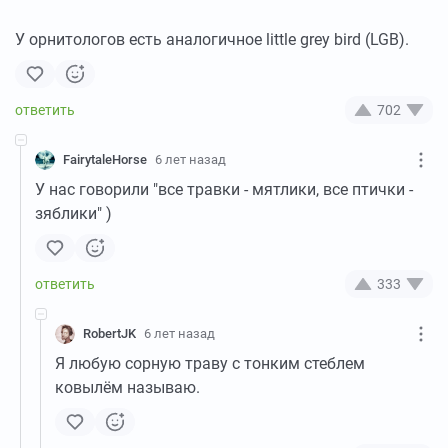
У орнитологов есть аналогичное little grey bird (LGB).
702
FairytaleHorse
6 лет назад
У нас говорили "все травки - мятлики, все птички -
зяблики" )
333
RobertJK
6 лет назад
Я любую сорную траву с тонким стеблем
ковылём называю.