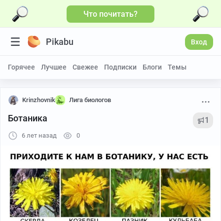
Что почитать?
Pikabu
Вход
Горячее
Лучшее
Свежее
Подписки
Блоги
Темы
Krinzhovnik
Лига биологов
Ботаника
1
6 лет назад
0