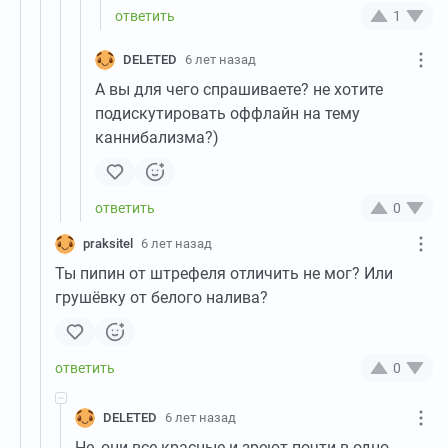
1
DELETED
6 лет назад
А вы для чего спрашиваете? не хотите
подискутировать оффлайн на тему
каннибализма?)
0
praksitel
6 лет назад
Ты пипин от штрефеля отличить не мог? Или
грушёвку от белого налива?
0
DELETED
6 лет назад
Не, они все красные и зреют почти в одно