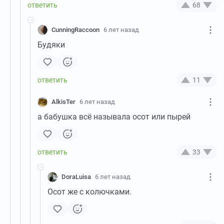
68
CunningRaccoon
6 лет назад
Будяки
11
AlkisTer
6 лет назад
а бабушка всё называла осот или пырей
33
DoraLuisa
6 лет назад
Осот же с колючками.