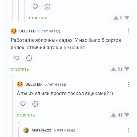
0
DELETED
6 лет назад
Работал в яблочных садах. У нас было 5 сортов
яблок, отличия я так и не нашёл.
51
DELETED
6 лет назад
А ты их ел или просто таскал ящиками? :)
41
MoralleZzz
6 лет назад