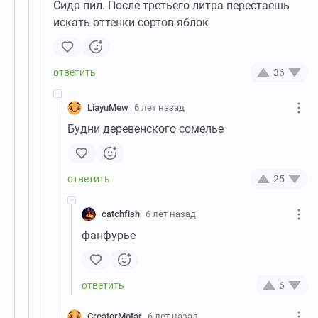
Сидр пил. После третьего литра перестаешь
искать оттенки сортов яблок
36
LiayuMew
6 лет назад
Будни деревенского сомелье
25
catchfish
6 лет назад
фанфурье
6
CreatorMotar
6 лет назад