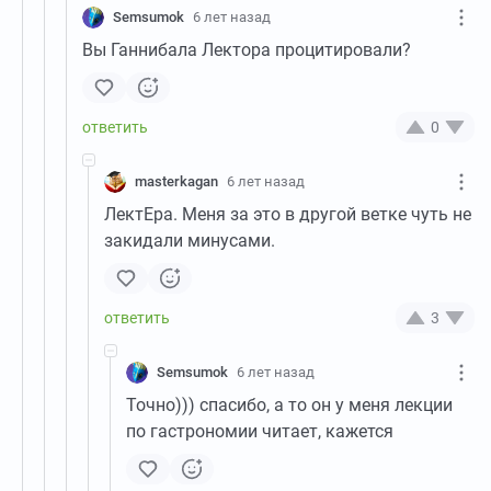
Semsumok
6 лет назад
Вы Ганнибала Лектора процитировали?
0
masterkagan
6 лет назад
ЛектЕра. Меня за это в другой ветке чуть не
закидали минусами.
3
Semsumok
6 лет назад
Точно))) спасибо, а то он у меня лекции
по гастрономии читает, кажется