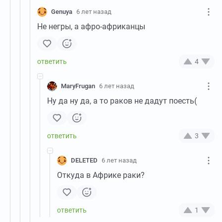
Genuya
6 лет назад
Не негры, а афро-африканцы
4
MaryFrugan
6 лет назад
Ну да ну да, а то раков не дадут поесть(
3
DELETED
6 лет назад
Откуда в Африке раки?
1