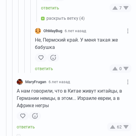
7
раскрыть ветку
(4)
OhMayBug
6 лет назад
Не, Пермский край. У меня такая же
бабушка
0
MaryFrugan
6 лет назад
А нам говорили, что в Китае живут китайцы, в
Германии немцы, в этом... Израиле евреи, а в
Африке негры
62