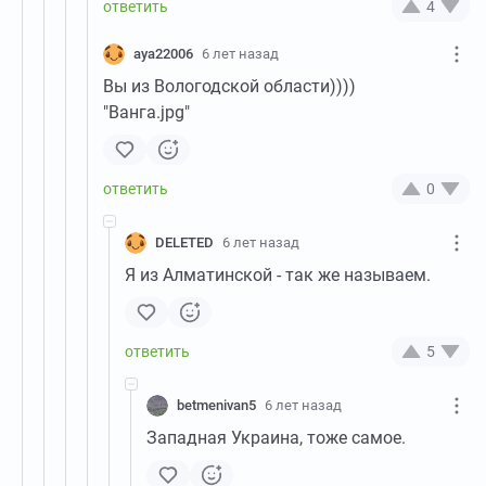
4
aya22006
6 лет назад
Вы из Вологодской области))))
"Ванга.jpg"
0
DELETED
6 лет назад
Я из Алматинской - так же называем.
5
betmenivan5
6 лет назад
Западная Украина, тоже самое.