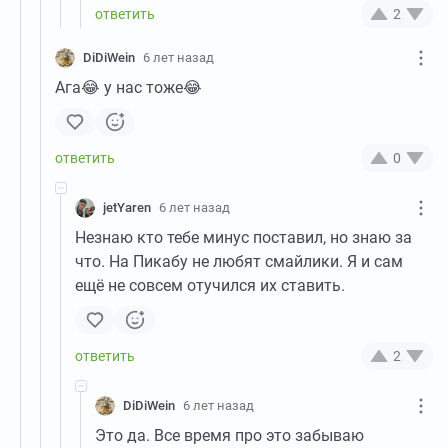
2
DiDiWein
6 лет назад
Ага😂 у нас тоже😂
0
jetYaren
6 лет назад
Незнаю кто тебе минус поставил, но знаю за
что. На Пикабу не любят смайлики. Я и сам
ещё не совсем отучился их ставить.
2
DiDiWein
6 лет назад
Это да. Все время про это забываю