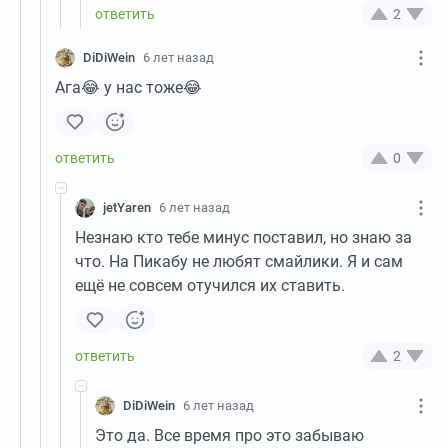
2
DiDiWein
6 лет назад
Ага😂 у нас тоже😂
0
jetYaren
6 лет назад
Незнаю кто тебе минус поставил, но знаю за
что. На Пикабу не любят смайлики. Я и сам
ещё не совсем отучился их ставить.
2
DiDiWein
6 лет назад
Это да. Все время про это забываю