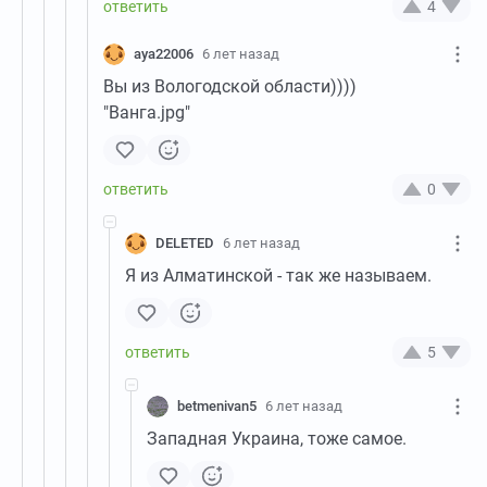
4
aya22006
6 лет назад
Вы из Вологодской области))))
"Ванга.jpg"
0
DELETED
6 лет назад
Я из Алматинской - так же называем.
5
betmenivan5
6 лет назад
Западная Украина, тоже самое.