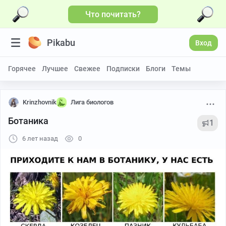
Что почитать?
Pikabu
Вход
Горячее
Лучшее
Свежее
Подписки
Блоги
Темы
Krinzhovnik
Лига биологов
Ботаника
1
6 лет назад
0