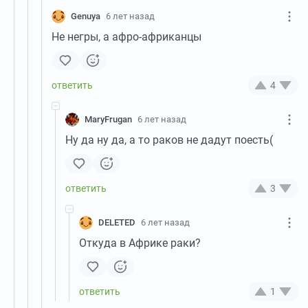
Genuya
6 лет назад
Не негры, а афро-африканцы
4
MaryFrugan
6 лет назад
Ну да ну да, а то раков не дадут поесть(
3
DELETED
6 лет назад
Откуда в Африке раки?
1