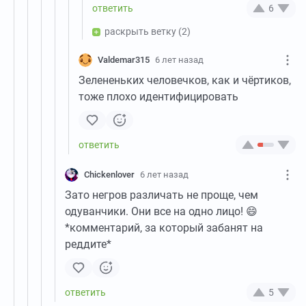
6
раскрыть ветку
(2)
Valdemar315
6 лет назад
Зелененьких человечков, как и чёртиков,
тоже плохо идентифицировать
Chickenlover
6 лет назад
Зато негров различать не проще, чем
одуванчики. Они все на одно лицо! 😄
*комментарий, за который забанят на
реддите*
5