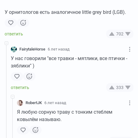
У орнитологов есть аналогичное little grey bird (LGB).
702
FairytaleHorse
6 лет назад
У нас говорили "все травки - мятлики, все птички -
зяблики" )
333
RobertJK
6 лет назад
Я любую сорную траву с тонким стеблем
ковылём называю.