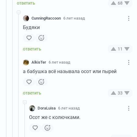
68
CunningRaccoon
6 лет назад
Будяки
11
AlkisTer
6 лет назад
а бабушка всё называла осот или пырей
33
DoraLuisa
6 лет назад
Осот же с колючками.