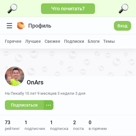
Что почитать?
Профиль
Вход
Горячее
Лучшее
Свежее
Подписки
Блоги
Темы
OnArs
На Пикабу
10 лет 9 месяцев 3 недели 3 дня
Подписаться
73
1
1
2
0
рейтинг
подписчик
подписка
поста
в горячем