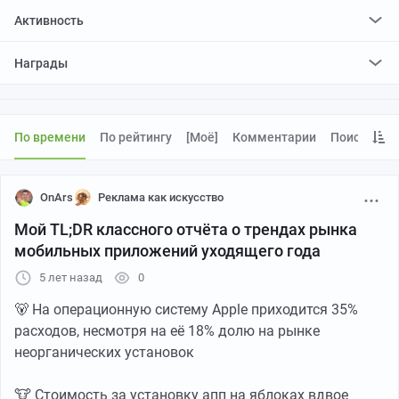
Активность
поставил
1
плюс и
0
минусов
Награды
По времени
По рейтингу
[моё]
Комментарии
Поиск
OnArs
Реклама как искусство
Мой TL;DR классного отчёта о трендах рынка
мобильных приложений уходящего года
5 лет назад
0
🐻 На операционную систему Apple приходится 35%
расходов, несмотря на её 18% долю на рынке
неорганических установок
🐮 Cтоимость за установку апп на яблоках вдвое