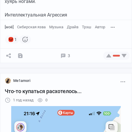
хуярь ногами.
Интеллектуальная Агрессия
[моё]
Сибирская язва
Музыка
Драйв
Трэш
Автор
1
3
Me1amori
Что-то купаться расхотелось...
1 год назад
0