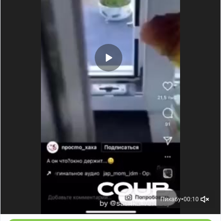
следующего месяца количество жертв лишь
увеличивалось. Случались дни, когда медики
фиксировали по 4—5 смертей, и, конечно, одной
случайной пневмонией объяснить это было уже
невозможно. Однако первое вскрытие провели лишь
10 апреля, и оно подтвердило худшие опасения
врачей. Диагноз гласил: «кожная форма сибирской
язвы».
У сибирской язвы есть три формы. Кожная —
наименее опасная и самая распространенная (до 90%
всех случаев), она возникает, когда споры антракса
попадают на поврежденные участки кожи. Через пару
недель на этом месте возникает черный струп,
окруженный красным валиком воспаленной кожи.
Отсюда и западное название инфекции — антракс
(греческое «уголь»).
Пикабу
00:10
●