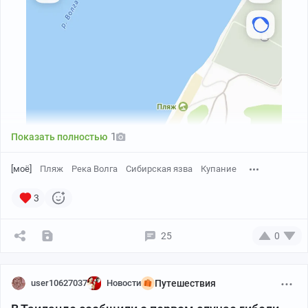
1
Показать полностью
[моё]
Пляж
Река Волга
Сибирская язва
Купание
3
25
0
user10627037
Новости
Путешествия