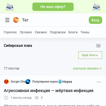
Не ваш офер?
Больше видео
Тег
Вход
Горячее
Лучшее
Свежее
Подписки
Блоги
Темы
Сибирская язва
Ещё теги
77 постов
сначала свежее
Sergei.Che
Популярная наука
Наука
Агрессивная инфекция — мёртвая инфекция
1 месяц назад
0