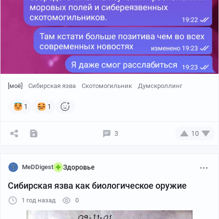
[моё]
Сибирская язва
Скотомогильник
Думскроллинг
1
1
3
10
MeDDigest
Здоровье
Сибирская язва как биологическое оружие
1 год назад
0