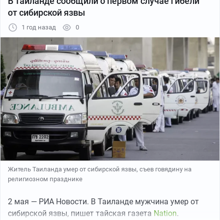
В Таиланде сообщили о первом случае гибели
от сибирской язвы
1 год назад
0
Выбирала место для отдыха на выходных, случайно долистала до
Волги.. А если еще подвинуть карту, там будет ещеодин
скотомогильник и кладбище😳
Житель Таиланда умер от сибирской язвы, съев говядину на
религиозном празднике
2 мая — РИА Новости. В Таиланде мужчина умер от
сибирской язвы, пишет тайская газета
Nation
.