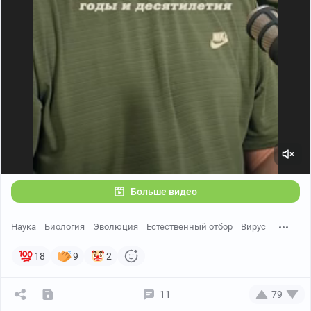
Больше видео
Наука
Биология
Эволюция
Естественный отбор
Вирус
18
9
2
11
79