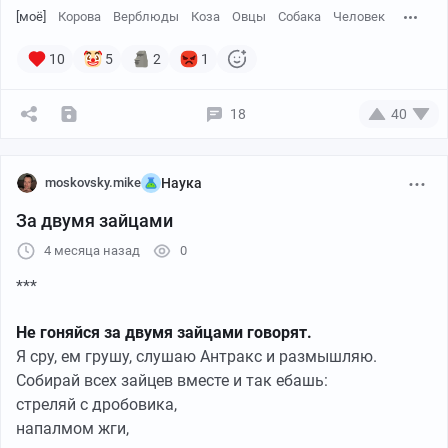
[моё]
Корова
Верблюды
Коза
Овцы
Собака
Человек
10
5
2
1
18
40
moskovsky.mike
Наука
За двумя зайцами
4 месяца назад
0
***
Не гоняйся за двумя зайцами говорят.
Я сру, ем грушу, слушаю Антракс и размышляю.
Собирай всех зайцев вместе и так ебашь:
стреляй с дробовика,
напалмом жги,