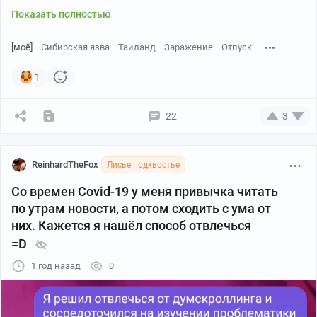
Показать полностью
[моё]
Сибирская язва
Таиланд
Заражение
Отпуск
1
22
3
ReinhardTheFox
Лисье подхвостье
Со времен Covid-19 у меня привычка читать
по утрам новости, а потом сходить с ума от
них. Кажется я нашёл способ отвлечься
=D
1 год назад
0