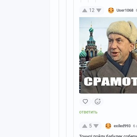
12
User1068
5
exiled993
6 
Точно! пойду бабулек соберу