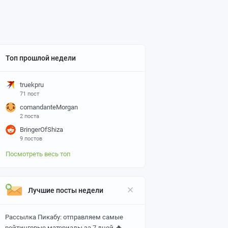
Топ прошлой недели
truekpru
71 пост
comandanteMorgan
2 поста
BringerOfShiza
9 постов
Посмотреть весь топ
Лучшие посты недели
Рассылка Пикабу: отправляем самые
🔥
рейтинговые материалы за 7 дней