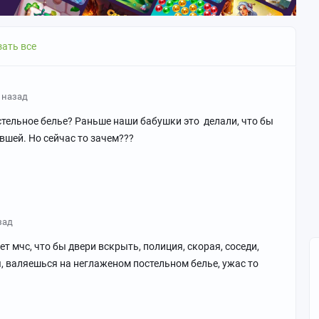
ать все
т назад
стельное белье? Раньше наши бабушки это делали, что бы
вшей. Но сейчас то зачем???
зад
ет мчс, что бы двери вскрыть, полиция, скорая, соседи,
, валяешься на неглаженом постельном белье, ужас то