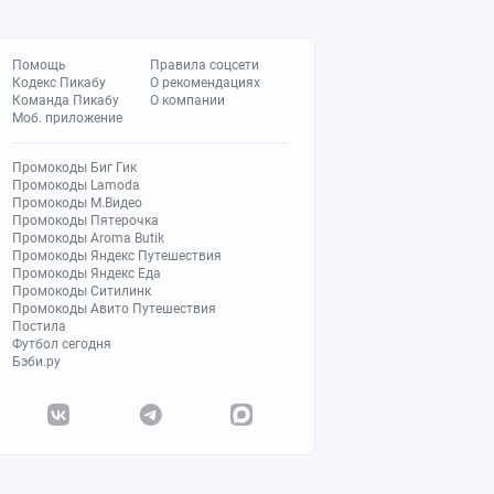
Помощь
Правила соцсети
Кодекс Пикабу
О рекомендациях
Команда Пикабу
О компании
Моб. приложение
Промокоды Биг Гик
Промокоды Lamoda
Промокоды М.Видео
Промокоды Пятерочка
Промокоды Aroma Butik
Промокоды Яндекс Путешествия
Промокоды Яндекс Еда
Промокоды Ситилинк
Промокоды Авито Путешествия
Постила
Футбол сегодня
Бэби.ру