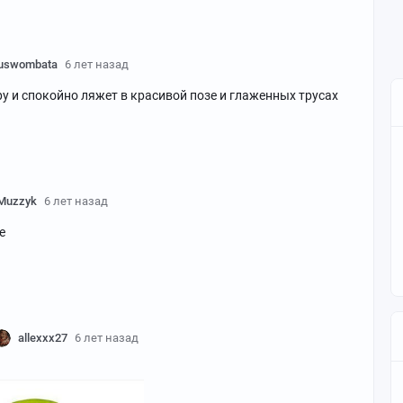
uswombata
6 лет назад
у и спокойно ляжет в красивой позе и глаженных трусах
Muzzyk
6 лет назад
е
allexxx27
6 лет назад