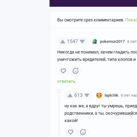
Вы смотрите срез комментариев.
Показ
1547
pokemon2017
6 ле
Никогда не понимал, зачем гладить по
уничтожить вредителей, типа клопов и 
613
laptchik
6 лет на
ну как же, а вдруг ты умрешь, приед
родственники, а ты, окочурившийся
какой!