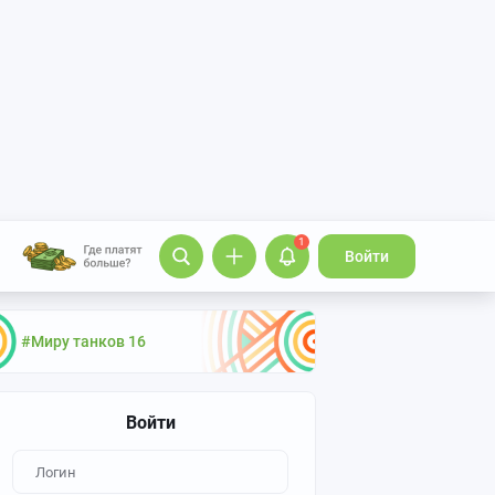
1
Войти
#Миру танков 16
Войти