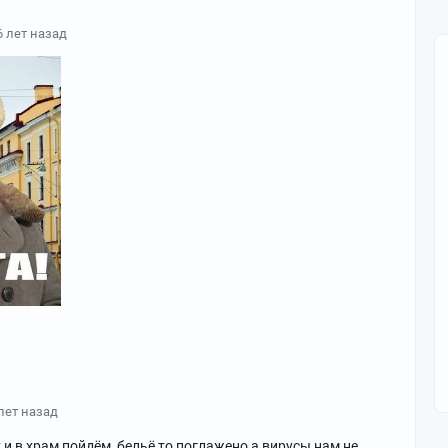
6 лет назад
лет назад
 и в храм пойдём, бельё то поглажено а вирусы нам не