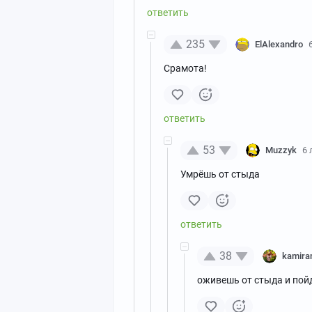
235
ElAlexandro
Срамота!
53
Muzzyk
6 
Умрёшь от стыда
38
kamir
оживешь от стыда и пой