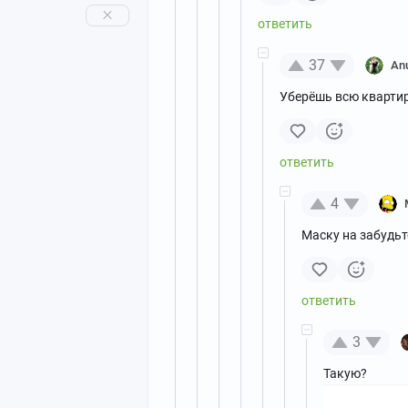
37
An
Уберёшь всю квартир
4
Маску на забудьт
3
Такую?