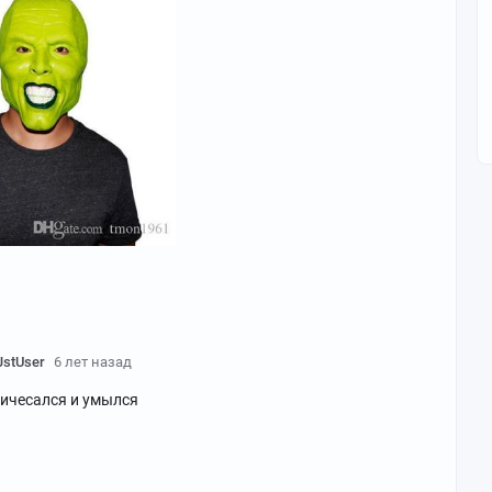
JstUser
6 лет назад
ричесался и умылся