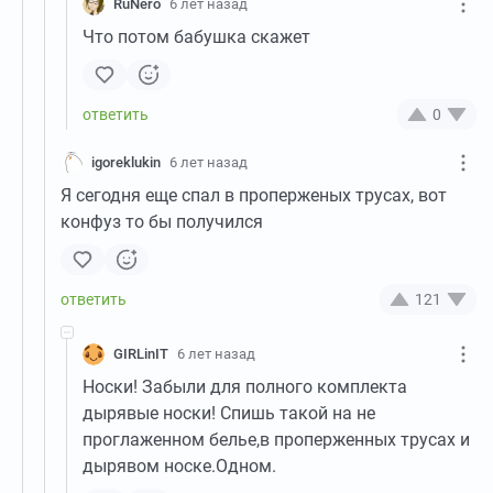
RuNero
6 лет назад
Что потом бабушка скажет
0
igoreklukin
6 лет назад
Я сегодня еще спал в проперженых трусах, вот
конфуз то бы получился
121
GIRLinIT
6 лет назад
Носки! Забыли для полного комплекта
дырявые носки! Спишь такой на не
проглаженном белье,в проперженных трусах и
дырявом носке.Одном.