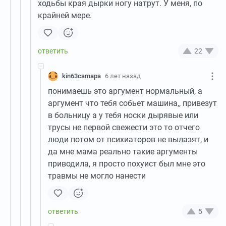
ходьбы края дырки ногу натрут. У меня, по
крайней мере.
22
kin63camapa
6 лет назад
понимаешь это аргумент нормальный, а
аргумент что тебя собьет машина,, привезут
в больницу а у тебя носки дырявые или
трусы не первой свежести это то отчего
люди потом от психиаторов не вылазят, и
да мне мама реально такие аргументы
приводила, я просто похуист был мне это
травмы не могло нанести
5