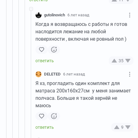
gutolinovich
6 лет назад
Когда я возвращаюсь с работы я готов
наслодится лежание на любой
поверхности , включая не ровный пол )
35
DELETED
6 лет назад
Я хз, прогладить один комплект для
матраса 200х160х27см у меня занимает
полчаса. Больше я такой хернёй не
маюсь
9