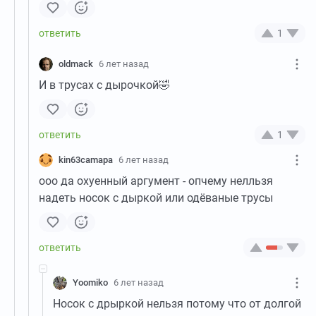
1
oldmack
6 лет назад
И в трусах с дырочкой🤣
1
kin63camapa
6 лет назад
ооо да охуенный аргумент - опчему нелльзя
надеть носок с дыркой или одёваные трусы
Yoomiko
6 лет назад
Носок с дрыркой нельзя потому что от долгой