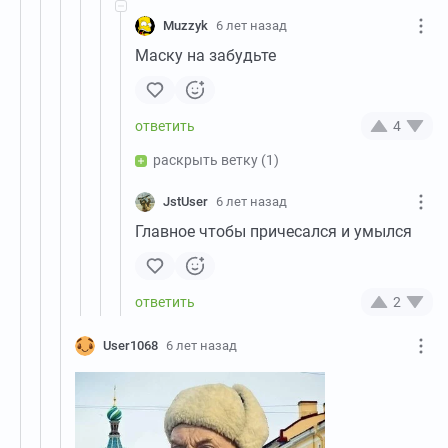
Muzzyk
6 лет назад
Маску на забудьте
4
раскрыть ветку
(1)
JstUser
6 лет назад
Главное чтобы причесался и умылся
2
User1068
6 лет назад