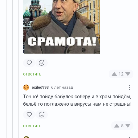
12
exiled993
6 лет назад
Точно! пойду бабулек соберу и в храм пойдём,
бельё то поглажено а вирусы нам не страшны!
5