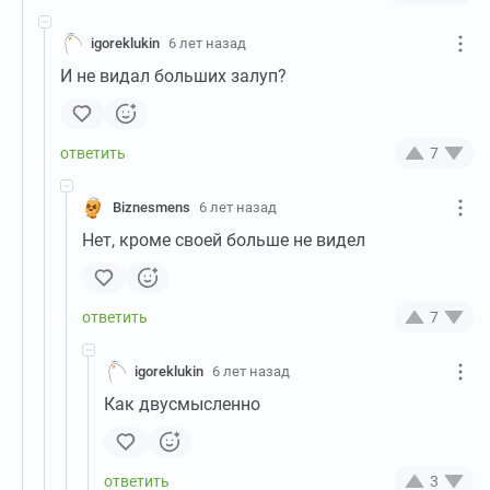
igoreklukin
6 лет назад
И не видал больших залуп?
7
Biznesmens
6 лет назад
Нет, кроме своей больше не видел
7
igoreklukin
6 лет назад
Как двусмысленно
3