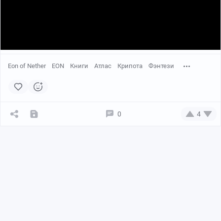
Eon of Nether
EON
Книги
Атлас
Крипота
Фэнтези
0
4