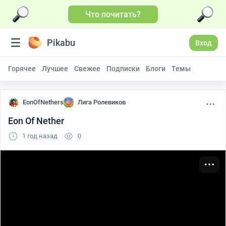
Что почитать?
Больше видео
Pikabu
Вход
Горячее
Лучшее
Свежее
Подписки
Блоги
Темы
EonOfNethers
Лига Ролевиков
Eon Of Nether
1 год назад
0