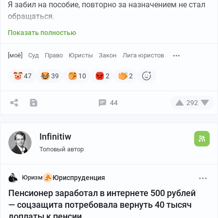
Я забил на пособие, повторно за назначением не стал
обращаться.
Показать полностью
[моё]
Суд
Право
Юристы
Закон
Лига юристов
47
39
10
2
2
44
292
Infinitiw
Топовый автор
Юризм
Юриспруденция
Пенсионер заработал в интернете 500 рублей
— соцзащита потребовала вернуть 40 тысяч
доплаты к пенсии