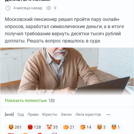
4 месяца назад
0
Московский пенсионер решил пройти пару онлайн-
опросов, заработал символические деньги, а в итоге
получил требование вернуть десятки тысяч рублей
доплаты. Решать вопрос пришлось в суде.
1
Показать полностью
[моё]
Суд
Право
Юристы
Закон
Лига юристов
261
128
35
21
14
3
1
Что случилось?