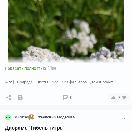
11
Показать полностью
[моё]
Природа
Цветы
Лес
Без фильтров
Длиннопост
0
9
DrKoffer
Стендовый моделизм
Диорама "Гибель тигра"