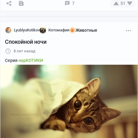
7
51
LyublyuKotikov
Котомафия
Животные
Спокойной ночи
8 лет назад
Серия
нарКОТИКИ