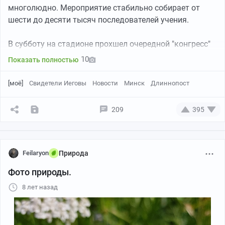
многолюдно. Мероприятие стабильно собирает от
шести до десяти тысяч последователей учения.
В субботу на стадионе прохшел очередной "конгресс"
под девизом «Будьте мужественны!».
10
Показать полностью
Деятельность свидетелей Иеговы запрещена в Китае,
[моё]
Свидетели Иеговы
Новости
Минск
Длиннопост
Северной Корее, Туркменистане, Таджикистане,
Саудовской Аравии, Иране, Ираке, и в ряде других
209
395
стран. В Российской Федерации организация признана
экстремистской. Однако в третьих странах активно
работает, вовлекая забитых и слабых духом...
получается, что Беларуси для этой организации поле
Feilaryon
Природа
вспахано...
Фото природы.
8 лет назад