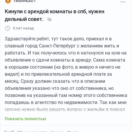
1WARHEAD1
Кинули с арендой комнаты в спб, нужен
дельный совет.
8 лет назад
Здравствуйте ребят, тут такое дело, приехал я в
славный город Санкт-Петербург с желанием жить и
работать. И так получилось что я наткнулся на юле на
объявление о сдачи комнаты в аренду. Сама комната
в хорошем состоянии (на фото, в живую я ничего не
видел) и по привлекательной арендной плате за
месяц. Сразу должен сказать что в описании
объявления указано что оно от собственника, но
позвонив на указанный там номер этого собственника
попадаешь в агентство по недвижимости. Так как мне
срочно нужно было решать вопрос с жильём я поехал
в это агентство, заключил договор с ним (т.к. я
Показать полностью
обладаю минимальными познаниями в юридической
стороне вопроса в общем и целом, то меня ничего не