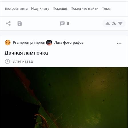
Без рейтинга
Ищу книгу
Помощь
Помогите найти
Текст
8
26
Pramprumprimprum
Лига фотографов
Дачная лампочка
8 лет назад