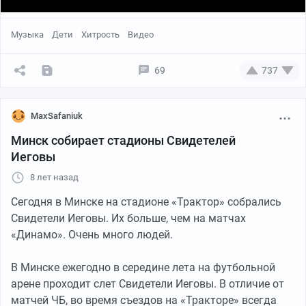
P.S. Сам прекрасно понимаю что в этой ситуации меня
развели как конченого лошару.
Музыка
Дети
Хитрость
Видео
69
737
MaxSafaniuk
Минск собирает стадионы Свидетелей
Иеговы
8 лет назад
Сегодня в Минске на стадионе «Трактор» собрались
Свидетели Иеговы. Их больше, чем на матчах
«Динамо». Очень много людей.
В Минске ежегодно в середине лета на футбольной
арене проходит слет Свидетели Иеговы. В отличие от
матчей ЧБ, во время съездов на «Тракторе» всегда