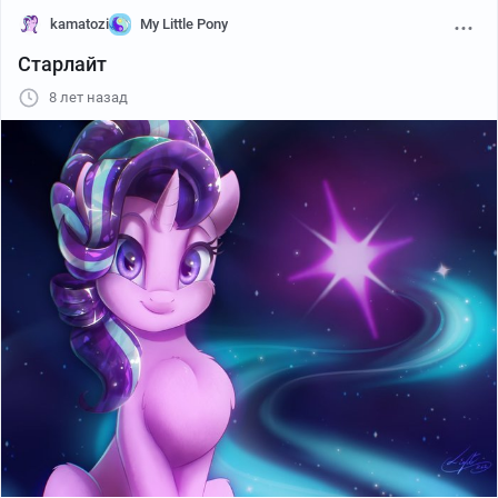
kamatozi
My Little Pony
Старлайт
8 лет назад