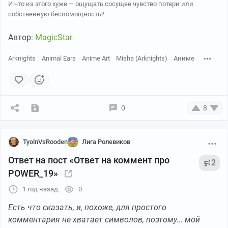
И что из этого хуже — ощущать сосущее чувство потери или
просто тебя сломает.
собственную беспомощность?
Угрюмая урса
Автор:
MagicStar
Я знаю. Возможно, именно этого я и добиваюсь.
Arknights
Animal Ears
Anime Art
Misha (Arknights)
Аниме
Горькая элафия
Нет. Тебе не нужно добиваться этого, Мелтинг.
0
8
Тебе нужно выговориться. Излить кому-то душу.
Это уже сказывается на тебе и на твоём
самочувствии.
TyolnVsRooden
Лига Ролевиков
Ответ на пост «Ответ на коммент про
Угрюмая урса
2
POWER_19»
Хмфх.
1 год назад
0
Если бы я знала, кому я могла бы излить душу, то
Есть что сказать, и, похоже, для простого
скорее у меня не было проблем.
комментария не хватает символов, поэтому... мой
И я была бы в другом месте, а не здесь.