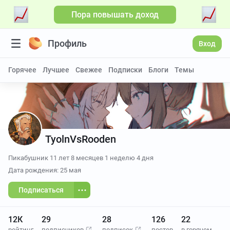
Пора повышать доход
Профиль
Вход
Горячее
Лучшее
Свежее
Подписки
Блоги
Темы
TyolnVsRooden
Пикабушник
11 лет 8 месяцев 1 неделю 4 дня
Дата рождения: 25 мая
Подписаться
12К
29
28
126
22
рейтинг
подписчиков
подписок
постов
в горячем