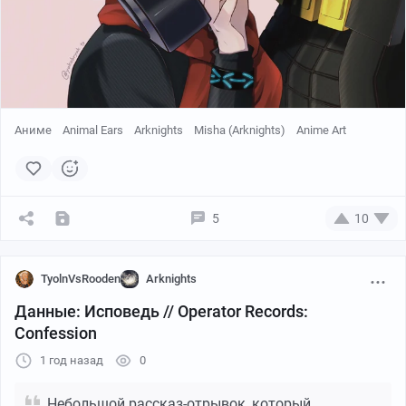
на все броски Мудрости(Внимательность) и
Интеллекта(Расследование).
Оформите премиумную подписку на этот рекламный
щит прямо сейчас и вы получите второй совершенно
бесплатно!
Аниме
Animal Ears
Arknights
Misha (Arknights)
Anime Art
5
10
TyolnVsRooden
Arknights
Данные: Исповедь // Operator Records:
Confession
1 год назад
0
Небольшой рассказ-отрывок, который