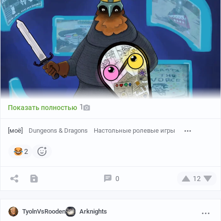
1
Показать полностью
[моё]
Dungeons & Dragons
Настольные ролевые игры
2
Автор рисунка: мой знакомый, Knight of cogs
0
12
Рекламный щит
Доспех(щит), редкое(требуется настройка по подписке
TyolnVsRooden
Arknights
19.99 зм каждый месяц)