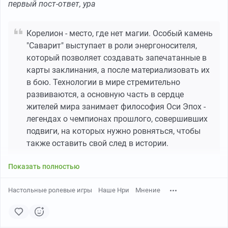
первый пост-ответ, ура
В корабельном горниле, например.
Или в крематории.
Корелион - место, где нет магии. Особый камень
"Саварит" выступает в роли энергоносителя,
Горькая элафия
который позволяет создавать запечатанные в
карты заклинания, а после материализовать их
Почему? Почему ты можешь выговориться хотя бы
в бою. Технологии в мире стремительно
мне?
развиваются, а основную часть в сердце
В конце концов, именно ради этого сюда и
жителей мира занимает философия Оси Эпох -
приходят. Чтобы рассказать о том, что их тревожит,
легендах о чемпионах прошлого, совершивших
ведь я…
подвиги, на которых нужно ровняться, чтобы
также оставить свой след в истории.
Угрюмая урса
Показать полностью
Не имеешь к этому никакого отношения.
Ты пережила очень и очень многое, Калевала. Но
Настольные ролевые игры
Наше Нри
Мнение
это то, что пережила я.
Я не думаю, что ты поймёшь мою боль.
Пускай это и твоя работа.