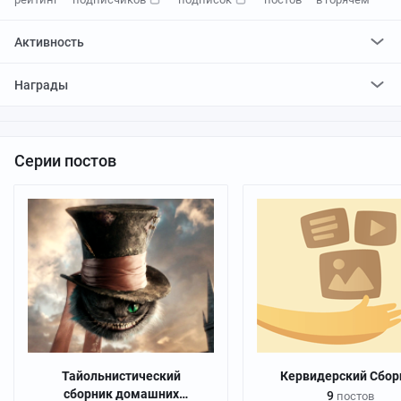
Активность
поставил
3317
плюсов и
292
минуса
Награды
отредактировал
1
пост
проголосовал за
1
редактирование
Серии постов
Тайольнистический
Кервидерский Сбор
сборник домашних
9
постов