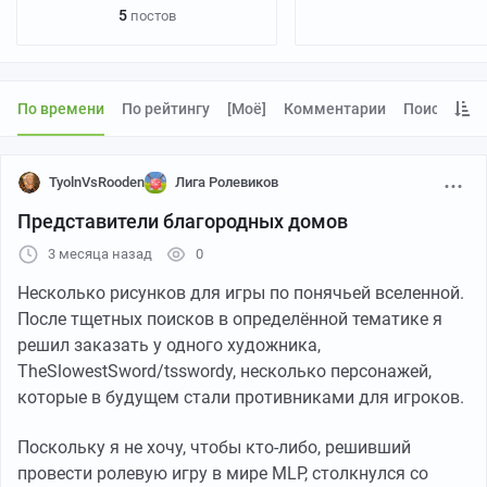
правил
5
постов
По времени
По рейтингу
[моё]
Комментарии
Поиск
TyolnVsRooden
Лига Ролевиков
Представители благородных домов
3 месяца назад
0
Несколько рисунков для игры по понячьей вселенной.
После тщетных поисков в определённой тематике я
решил заказать у одного художника,
TheSlowestSword/tsswordy, несколько персонажей,
которые в будущем стали противниками для игроков.
Поскольку я не хочу, чтобы кто-либо, решивший
провести ролевую игру в мире MLP, столкнулся со