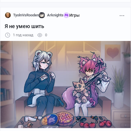
TyolnVsRooden
Arknights
Игры
Я не умею шить
1 год назад
0
Удручённая урса
Горькая элафия
Ты держишь всё в себе.
Но я не советую. В определённый момент это