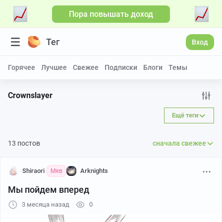
Пора повышать доход
Тег
Вход
Горячее
Лучшее
Свежее
Подписки
Блоги
Темы
Crownslayer
Ещё теги
13 постов
сначала свежее
Shiraori
Arknights
Мяв
Мы пойдем вперед
3 месяца назад
0