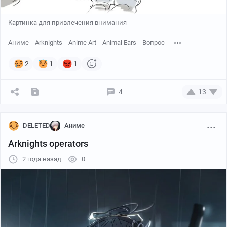
Картинка для привлечения внимания
Аниме
Arknights
Anime Art
Animal Ears
Вопрос
2
1
1
Creator:
tab head
4
13
DELETED
Аниме
Arknights operators
2 года назад
0