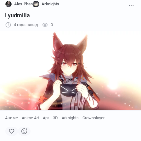
Alex.Phan
Arknights
Lyudmilla
4 года назад
0
Аниме
Anime Art
Арт
3D
Arknights
Crownslayer
Пикабу
00:10
●