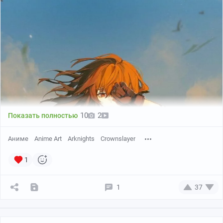
10
2
Показать полностью
Аниме
Anime Art
Arknights
Crownslayer
1
1
37