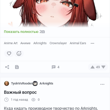
2
Показать полностью
Anime Art
Аниме
Arknights
Crownslayer
Animal Ears
4
49
TyolnVsRooden
Arknights
Важный вопрос
1 год назад
0
Куда кидать производное творчество по Arknights,