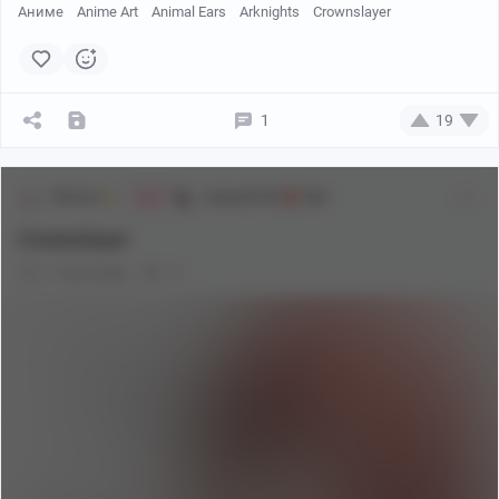
Аниме
Anime Art
Animal Ears
Arknights
Crownslayer
1
19
Shiraori
Аниме[18+]
18+
Мяв
Crownslayer
1 год назад
0