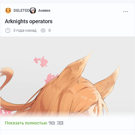
DELETED
Аниме
Arknights operators
3 года назад
0
9
2
Показать полностью