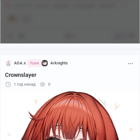
18+
Anime Art
Аниме
Arknights
Crownslayer
Tab head
2
2
97
ADA.x
Arknights
Ушки
Crownslayer
1 год назад
0