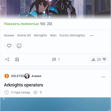
9
2
Показать полностью
Аниме
Anime Art
Arknights
Nian
Doctor (Arknights)
1
26
DELETED
Аниме
Arknights operators
3 года назад
0