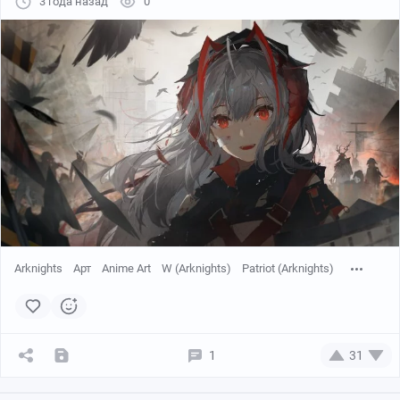
3 года назад
0
Arknights
Арт
Anime Art
W (Arknights)
Patriot (Arknights)
1
31