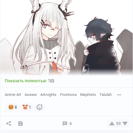
1
Показать полностью
Anime Art
Аниме
Arknights
Frostnova
Mephisto
Talulah
8
1
6
59