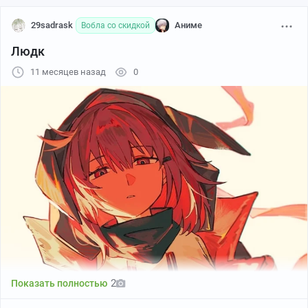
29sadrask
Аниме
Вобла со скидкой
Людк
11 месяцев назад
0
Creator: happy-myself
2
Показать полностью