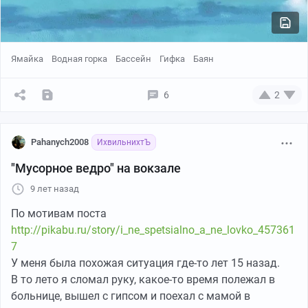
Ямайка
Водная горка
Бассейн
Гифка
Баян
6
2
Pahanych2008
ИхвильнихтЪ
"Мусорное ведро" на вокзале
9 лет назад
По мотивам поста
http://pikabu.ru/story/i_ne_spetsialno_a_ne_lovko_457361
7
У меня была похожая ситуация где-то лет 15 назад.
В то лето я сломал руку, какое-то время полежал в
больнице, вышел с гипсом и поехал с мамой в