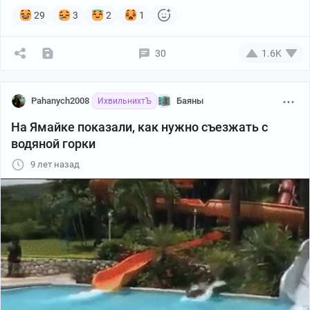
29
3
2
1
30
1.6K
Pahanych2008
Баяны
ИхвильнихтЪ
На Ямайке показали, как нужно съезжать с
водяной горки
9 лет назад