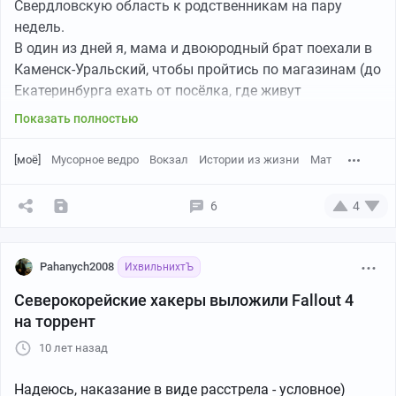
Свердловскую область к родственникам на пару
недель.
В один из дней я, мама и двоюродный брат поехали в
Каменск-Уральский, чтобы пройтись по магазинам (до
Екатеринбурга ехать от посёлка, где живут
родственники, дольше). Мы купили всё, что нужно за
Показать полностью
пару часов и пошли обратно на Ж/Д вокзал. По дороге
мы взяли по мороженому. Я свое мороженое не успел
[моё]
Мусорное ведро
Вокзал
Истории из жизни
Мат
доесть к моменту, когда мы пришли на вокзал и
начали ждать электричку, которая вот-вот должна
6
4
подойти.
Я говорю маме, что не хочу мороженое, наелся, она
говорит - выкинь. Ну я, как порядочный мальчик,
Pahanych2008
ИхвильнихтЪ
пошёл искать урну, но их почему-то нигде не было
Северокорейские хакеры выложили Fallout 4
видно. Вижу - стоит ведро жестяное, там какой-то
на торрент
хлам (жаль только, что я на рядом стоящего мужика
не обратил внимания).
10 лет назад
Ну, думаю, вот и урну нашел. Я подошел к ведру и,
растолкав хлам, затолкал мороженое. Мужик, рядом с
Надеюсь, наказание в виде расстрела - условное)