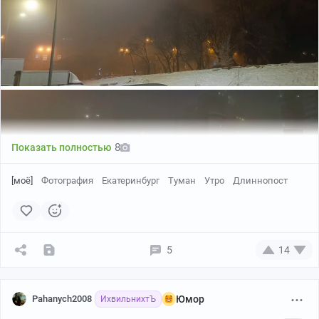
8
Показать полностью
[моё]
Фотография
Екатеринбург
Туман
Утро
Длиннопост
5
14
Pahanych2008
Юмор
ИхвильнихтЪ