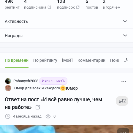
49К
4
128
6
2
рейтинг
подписчика
подписок
постов
в горячем
Активность
поставил
8888
плюсов и
10
минусов
Награды
отредактировал
0
постов
проголосовал за
0
редактирований
По времени
По рейтингу
[моё]
Комментарии
Поиск
Pahanych2008
ИхвильнихтЪ
Юмор для всех и каждого
Юмор
Ответ на пост «И всё равно лучше, чем
2
на работе»
4 месяца назад
0