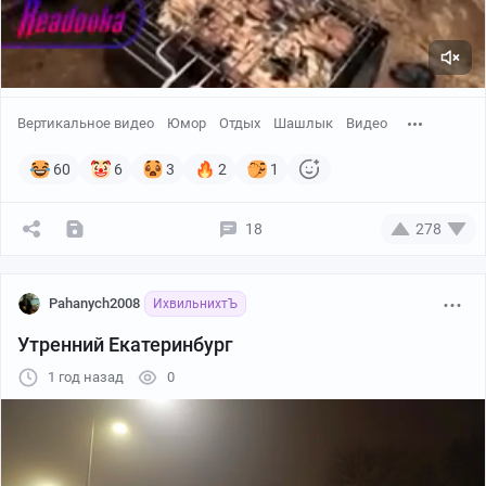
Вертикальное видео
Юмор
Отдых
Шашлык
Видео
60
6
3
2
1
18
278
Pahanych2008
ИхвильнихтЪ
Утренний Екатеринбург
1 год назад
0