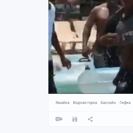
Ямайка
Водная горка
Бассейн
Гифка
6