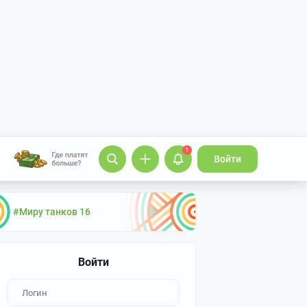
1
Войти
#Миру танков 16
Войти