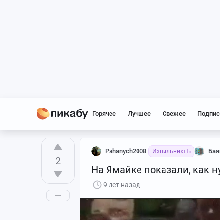
Горячее
Лучшее
Свежее
Подпис
Pahanych2008
Бая
ИхвильнихтЪ
2
На Ямайке показали, как н
9 лет назад