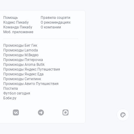
Помощь
Правила соцсети
Кодекс Пикабу
О рекомендациях
Команда Пикабу
О компании
Моб. приложение
Промокоды Биг Гик
Промокоды Lamoda
Промокоды М.Видео
Промокоды Пятерочка
Промокоды Aroma Butik
Промокоды Яндекс Путешествия
Промокоды Яндекс Еда
Промокоды Ситилинк
Промокоды Авито Путешествия
Постила
Футбол сегодня
Бэби.ру