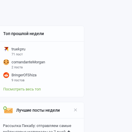
Топ прошлой недели
truekpru
71 пост
comandanteMorgan
2 поста
BringerOfShiza
9 постов
Посмотреть весь топ
Лучшие посты недели
Рассылка Пикабу: отправляем самые
🔥
рейтинговые материалы за 7 дней