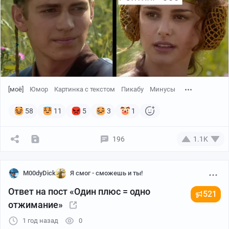
[моё]
Юмор
Картинка с текстом
Пикабу
Минусы
58
11
5
3
1
196
1.1K
M00dyDick
Я смог - сможешь и ты!
Ответ на пост «Один плюс = одно
521
отжимание»
1 год назад
0