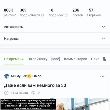
800К
309
18
286
157
рейтинг
подписчиков
подписок
постов
в горячем
Активность
поставил
18607
плюсов и
1
минус
Награды
отредактировал
1
пост
проголосовал за
8
редактирований
По времени
По рейтингу
[моё]
Комментарии
Поиск
M00dyDick
Юмор
Даже если вам немного за 30
1 год назад
0