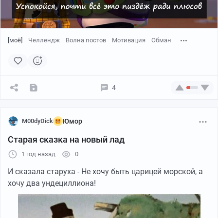
[моё]
Челлендж
Волна постов
Мотивация
Обман
4
M00dyDick
Юмор
Старая сказка на новый лад
1 год назад
0
И сказала старуха - Не хочу быть царицей морской, а
хочу два ундециллиона!