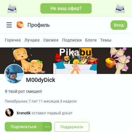
Не ваш офер?
Больше видео
Профиль
Вход
Горячее
Лучшее
Свежее
Подписки
Блоги
Темы
M00dyDick
Я твой рот смешил!
Пикабушник
7 лет 11 месяцев 3 недели
Xrenotik
оставил первый донат
Подписаться
Поддержать