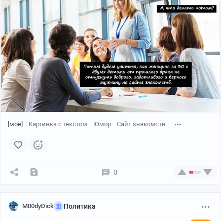
[моё]
Картинка с текстом
Юмор
Сайт знакомств
0
M00dyDick
Политика