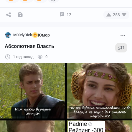
12
253
M00dyDick
Юмор
Абсолютная Власть
1
1 год назад
0