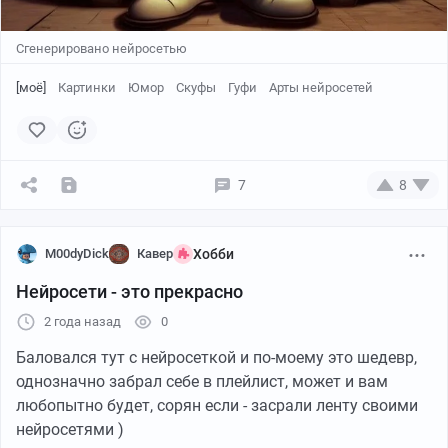
Сгенерировано нейросетью
[моё]
Картинки
Юмор
Скуфы
Гуфи
Арты нейросетей
7
8
M00dyDick
Кавер
Хобби
Нейросети - это прекрасно
2 года назад
0
Баловался тут с нейросеткой и по-моему это шедевр,
однозначно забрал себе в плейлист, может и вам
любопытно будет, сорян если - засрали ленту своими
нейросетями )