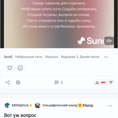
[моё]
Нейронные сети
Музыка
Ведьмак 3: Дикая охота
3
M00dyDick
Специфический юмор
Юмор
Вот уж вопрос