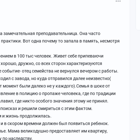
на замечательная преподавательница. Она часто
 практики. Вот одна почему то запала в память, несмотря
ением в 100 тыс человек. Живет себе припеваючи
т хорошо, дружно, со всех сторон характеризуются
 событие- отец семейства не вернулся вечером с работы.
одил с завода, но куда отправился далее неизвестно(
 момент были далеко не у каждого).Семья в шоке от
вление в полицию о пропаже человека, где по традиции
лавил, где никто особого значения этому не принял.
 поисках и решили смириться с этим фактом.
м и жизнь продолжилась.
 и в скором времени должен был появиться ребенок.
лье. Мама великодушно предоставляет им квартиру,
 по наследству.