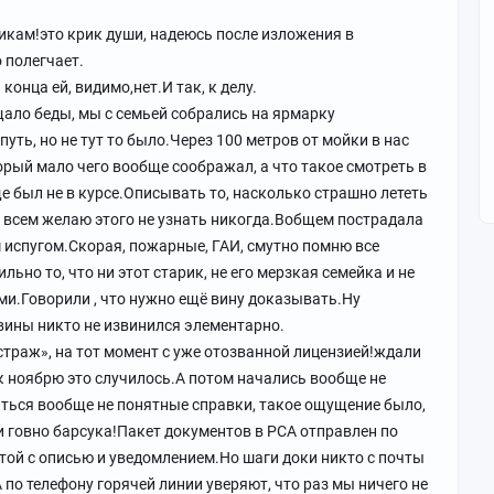
о 70.
икам!это крик души, надеюсь после изложения в
удет супер спец, но не та реакция, не то здоровье.Знаю
 полегчает.
бил инфаркт, из за постоянного стресса.И его отправили
конца ей, видимо,нет.И так, к делу.
ещало беды, мы с семьей собрались на ярмарку
 своих мать/отца/деда туда куда им нужно, не так
ть, но не тут то было.Через 100 метров от мойки в нас
 своего плотного графика.
орый мало чего вообще соображал, а что такое смотреть в
озраста и пола.Но если мы сможем хоть какую то часть из
 был не в курсе.Описывать то, насколько страшно лететь
с
и всем желаю этого не узнать никогда.Вобщем пострадала
 и ничего не изменится.Но очень бы хотелось!
м испугом.Скорая, пожарные, ГАИ, смутно помню все
ьно то, что ни этот старик, не его мерзкая семейка и не
ми.Говорили , что нужно ещё вину доказывать.Ну
о вины никто не извинился элементарно.
«страж», на тот момент с уже отозванной лицензией!ждали
 к ноябрю это случилось.А потом начались вообще не
ься вообще не понятные справки, такое ощущение было,
ли говно барсука!Пакет документов в РСА отправлен по
той с описью и уведомлением.Но шаги доки никто с почты
 по телефону горячей линии уверяют, что раз мы ничего не