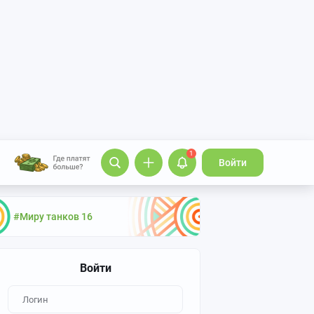
1
Войти
#Миру танков 16
Войти