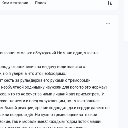
Комментарии
Поиск
 вызовет столько обсуждений.Но явно одно, что эта
поводу ограничения на выдачу водительского
 но я уверена что это необходимо.
ет сесть за руль(держа его руками с тремором)и
необъятной родины!ну неужели для кого то это норма?!
ов, кто то не хочет за ними лишний раз присмотреть.И
ожет нанести и вред окружающим, вот что страшнее.
т былой реакции, зрение подводит, да и сердце далеко не
о или поздно ждёт.Но нужно трезво оценивать свои
еские, так и моральные.С каждым годом поток машин