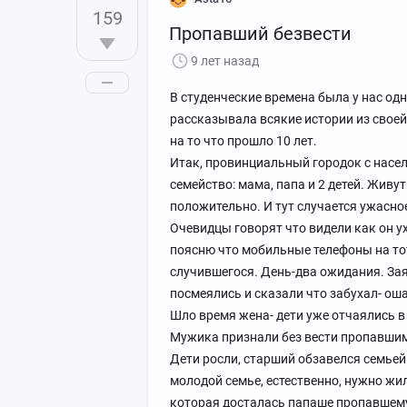
159
Пропавший безвести
9 лет назад
В студенческие времена была у нас од
рассказывала всякие истории из своей
на то что прошло 10 лет.
Итак, провинциальный городок с насел
семейство: мама, папа и 2 детей. Живу
положительно. И тут случается ужасное
Очевидцы говорят что видели как он ух
поясню что мобильные телефоны на тот
случившегося. День-два ожидания. Зая
посмеялись и сказали что забухал- оша
Шло время жена- дети уже отчаялись в
Мужика признали без вести пропавши
Дети росли, старший обзавелся семьей
молодой семье, естественно, нужно жи
которая досталась папаше пропавшему