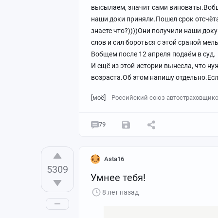
высылаем, значит сами виноваты.Вобщ
наши доки приняли.Пошел срок отсчёта,
знаете что?))))Они получили наши докум
слов и сил бороться с этой сраной мел
Вобщем после 12 апреля подаём в суд.
И ещё из этой истории вынесла, что н
возраста.Об этом напишу отдельно.Есл
[моё]
Российский союз автостраховщик
79
Asta16
5309
Умнее тебя!
8 лет назад