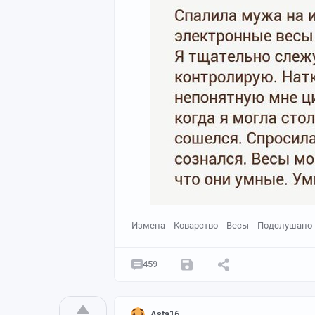
Измена
Коварство
Весы
Подслушано
459
Asta16