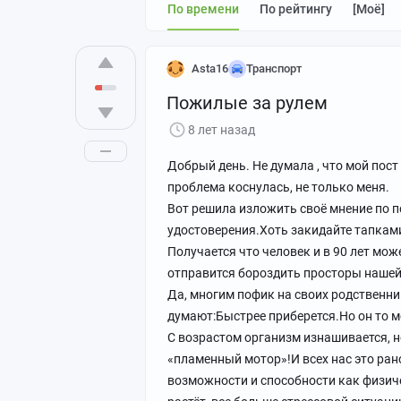
По времени
По рейтингу
[моё]
Asta16
Транспорт
Пожилые за рулем
8 лет назад
Добрый день. Не думала , что мой пост
проблема коснулась, не только меня.
Вот решила изложить своё мнение по 
удостоверения.Хоть закидайте тапками,
Получается что человек и в 90 лет мож
отправится бороздить просторы нашей 
Да, многим пофик на своих родственник
думают:Быстрее приберется.Но он то м
С возрастом организм изнашивается, не
«пламенный мотор»!И всех нас это ран
возможности и способности как физич