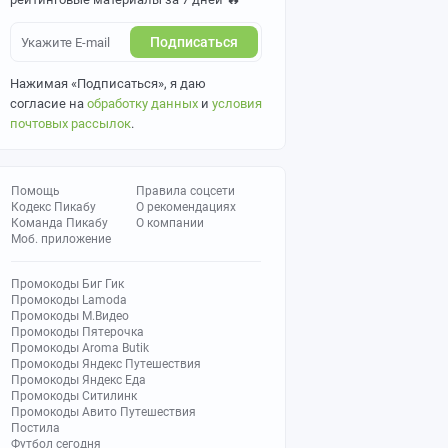
Подписаться
Нажимая «Подписаться», я даю
согласие на
обработку данных
и
условия
почтовых рассылок
.
Помощь
Правила соцсети
Кодекс Пикабу
О рекомендациях
Команда Пикабу
О компании
Моб. приложение
Промокоды Биг Гик
Промокоды Lamoda
Промокоды М.Видео
Промокоды Пятерочка
Промокоды Aroma Butik
Промокоды Яндекс Путешествия
Промокоды Яндекс Еда
Промокоды Ситилинк
Промокоды Авито Путешествия
Постила
Футбол сегодня