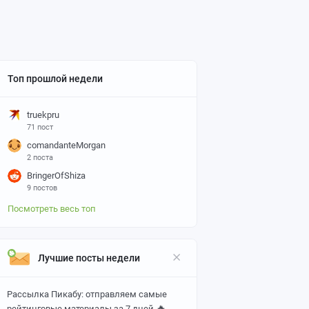
Топ прошлой недели
truekpru
71 пост
comandanteMorgan
2 поста
BringerOfShiza
9 постов
Посмотреть весь топ
Лучшие посты недели
Рассылка Пикабу: отправляем самые
🔥
рейтинговые материалы за 7 дней