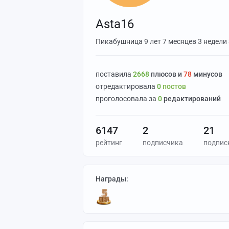
Asta16
Пикабушница
9 лет 7 месяцев 3 недели
поставилa
2668
плюсов и
78
минусов
отредактировалa
0
постов
проголосовалa за
0
редактирований
6147
2
21
рейтинг
подписчика
подпис
Награды: