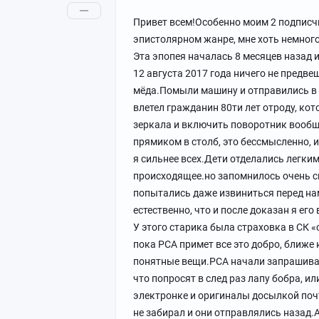
поддержке сотрудников продлевается д
Привет всем!Особенно моим 2 подписч
Ну опять таки это неспроста.Хоть там б
эпистолярном жанре, мне хоть немного
лично одного , которого на работе раз
Эта эпопея началась 8 месяцев назад и 
таки домой, на заслуженный отдых.
12 августа 2017 года ничего не предв
Вот по моему мнению , взять и отвести
мёда.Помыли машину и отправились в пу
сложно.Выделите лишние пару часов из
влетел гражданин 80ти лет отроду, кот
Да, соглашусь , что дураки не имеют в
зеркала и включить поворотник вообще
них отсеять, то это будет большой плю
прямиком в столб, это бессмысленно, 
Понимаю, что описала иллюзорный мир,
я сильнее всех.Дети отделались легки
Спасибо за внимание.
происходящее.но запомнилось очень сил
попытались даже извиниться перед на
естественно, что и после доказан я ег
У этого старика была страховка в СК 
пока РСА примет все это добро, ближе
понятные вещи.РСА начали запрашиват
что попросят в след раз лапу бобра, и
электронке и оригиналы досылкой поч
не забирал и они отправлялись назад.А