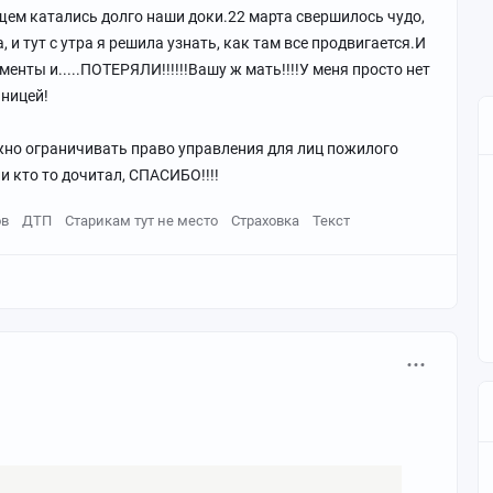
ем катались долго наши доки.22 марта свершилось чудо,
 и тут с утра я решила узнать, как там все продвигается.И
енты и.....ПОТЕРЯЛИ!!!!!!Вашу ж мать!!!!У меня просто нет
ьницей!
ужно ограничивать право управления для лиц пожилого
и кто то дочитал, СПАСИБО!!!!
ов
ДТП
Старикам тут не место
Страховка
Текст