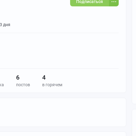
Подписаться
 3 дня
6
4
ка
постов
в горячем