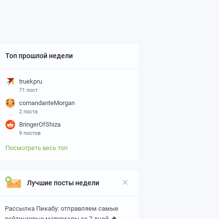
Топ прошлой недели
truekpru
71 пост
comandanteMorgan
2 поста
BringerOfShiza
9 постов
Посмотреть весь топ
Лучшие посты недели
Рассылка Пикабу: отправляем самые
🔥
рейтинговые материалы за 7 дней