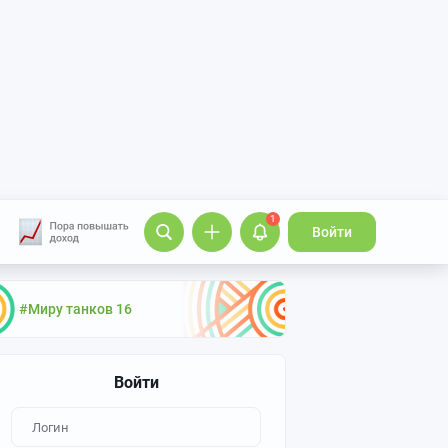
1
Войти
#Миру танков 16
Войти