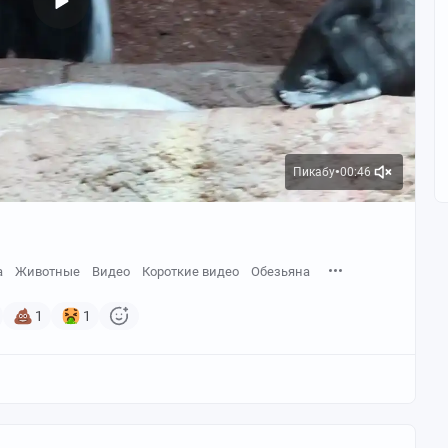
Пикабу
00:46
●
а
Животные
Видео
Короткие видео
Обезьяна
1
1