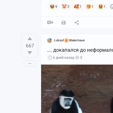
9
3
1
1
1
4
Lukaut
Животные
667
.... докапался до неформал
6 дней назад
0