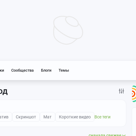
ки
Сообщества
Блоги
Темы
од
атив
Скриншот
Мат
Короткие видео
Все теги
сначала свежее