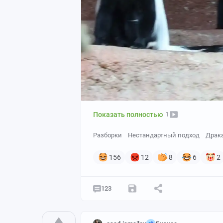
Показать полностью
1
Разборки
Нестандартный подход
Драк
156
12
8
6
2
123