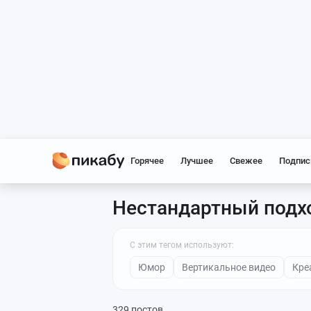
Горячее
Лучшее
Свежее
Подпис
Нестандартный подх
С этим тегом используют:
Юмор
Вертикальное видео
Кре
329 постов