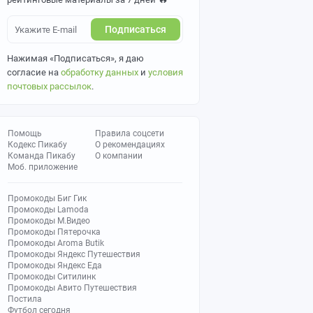
Подписаться
Нажимая «Подписаться», я даю
согласие на
обработку данных
и
условия
почтовых рассылок
.
Помощь
Правила соцсети
Кодекс Пикабу
О рекомендациях
Команда Пикабу
О компании
Моб. приложение
Промокоды Биг Гик
Промокоды Lamoda
Промокоды М.Видео
Промокоды Пятерочка
Промокоды Aroma Butik
Промокоды Яндекс Путешествия
Промокоды Яндекс Еда
Промокоды Ситилинк
Промокоды Авито Путешествия
Постила
Футбол сегодня