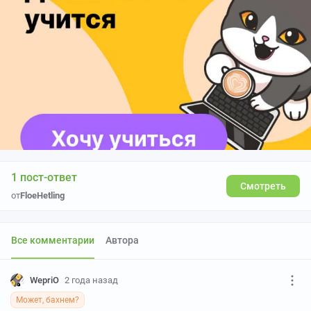
1 пост-ответ
Смотреть
от
FloeHetling
Все комментарии
Автора
WepriO
2 года назад
Может, бахнем?