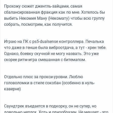
Прохожу сюжет джентль-зайцами, самая
сбалансированная фракция как по мне. Хотелось бы
выбить Некомия Ману (Некомату) чтобы всю группу
собрать, посмотрим, как получится.
Играю на ПК с ps5-dualsense контроллера. Печалька
что даже в генше была виброотдача, а тут - хрен тебе.
Однако, боевку скучной не могу назвать. Это уже
скорее ритм-игра смешанная с битемапом.
Отдельно плюс за прокси-уровни. Люблю
головоломки в стиле сокобан (особенно в нуль-
каверне)
Саундтрек въедается в подкорку, он не супер, но
довольно неплох. Хоть и однообразен. Не мешает - это