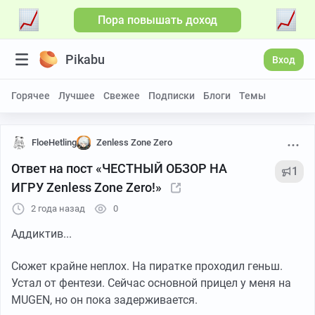
Пора повышать доход
Pikabu
Вход
Горячее
Лучшее
Свежее
Подписки
Блоги
Темы
FloeHetling
Zenless Zone Zero
Ответ на пост «ЧЕСТНЫЙ ОБЗОР НА
1
ИГРУ Zenless Zone Zero!»
2 года назад
0
Аддиктив...
Сюжет крайне неплох. На пиратке проходил геньш.
Устал от фентези. Сейчас основной прицел у меня на
MUGEN, но он пока задерживается.