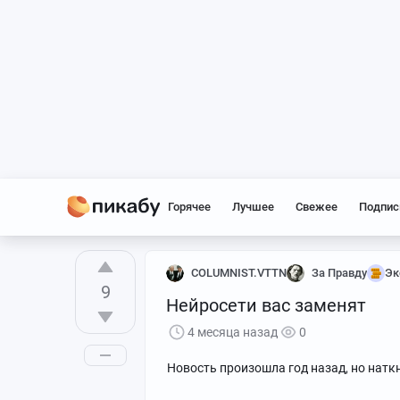
Горячее
Лучшее
Свежее
Подпис
COLUMNIST.VTTN
За Правду
Эк
9
Нейросети вас заменят
4 месяца назад
0
Новость произошла год назад, но наткн