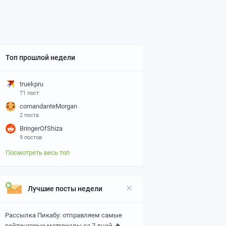
Топ прошлой недели
truekpru
71 пост
comandanteMorgan
2 поста
BringerOfShiza
9 постов
Посмотреть весь топ
Лучшие посты недели
Рассылка Пикабу: отправляем самые
🔥
рейтинговые материалы за 7 дней