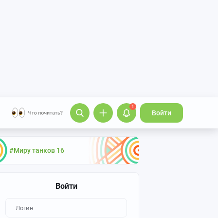
1
Войти
#Миру танков 16
Войти