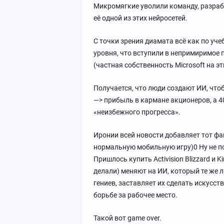
Микромягкие уволили команду, разраб
её одной из этих нейросетей.
С точки зрения диамата всё как по уч
уровня, что вступили в непримиримое
(частная собственность Microsoft на э
Получается, что люди создают ИИ, что
—> прибыль в кармане акционеров, а 4
«неизбежного прогресса».
Иронии всей новости добавляет тот фак
нормальную мобильную игру)0 Ну не по
Пришлось купить Activision Blizzard и K
делали) меняют на ИИ, который те же 
гениев, заставляет их сделать искусст
борьбе за рабочее место.
Такой вот game over.