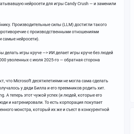
атывавшую нейросети для игры Candy Crush — и заменили
ебнику. Производительные силы (LLM) достигли такого
 противоречие с производственными отношениями
ти самые нейросети).
бы делать игры круче —> ИИ делает игры круче без людей
000 уволенных с июля 2025-го — обратная сторона
т, что Microsoft десятилетиями не могла сама сделать
лучалось у дяди Билла и его преемников родить хит.
ing. А теперь этот чужой успех (и людей, которые его
люди и натренировали. То есть корпорация покупает
венного монстра, который их же и съест в конкурентной