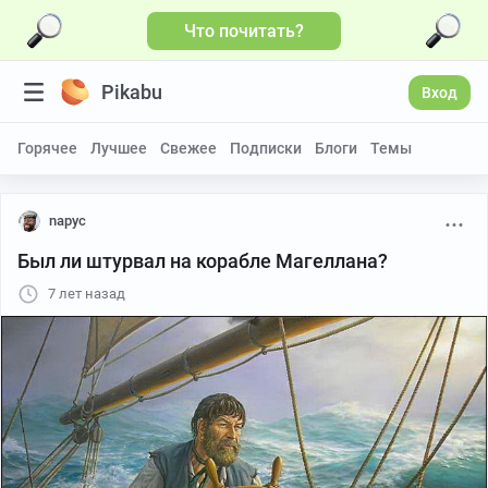
Что почитать?
Pikabu
Вход
Горячее
Лучшее
Свежее
Подписки
Блоги
Темы
napyc
Был ли штурвал на корабле Магеллана?
7 лет назад