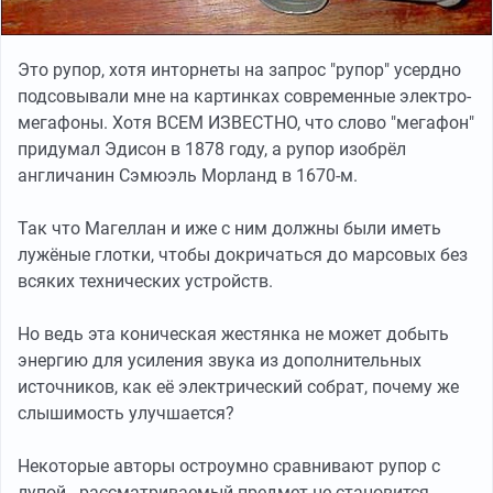
Это рупор, хотя инторнеты на запрос "рупор" усердно
подсовывали мне на картинках современные электро-
мегафоны. Хотя ВСЕМ ИЗВЕСТНО, что слово "мегафон"
придумал Эдисон в 1878 году, а рупор изобрёл
англичанин Сэмюэль Морланд в 1670-м.
Так что Магеллан и иже с ним должны были иметь
лужёные глотки, чтобы докричаться до марсовых без
всяких технических устройств.
Но ведь эта коническая жестянка не может добыть
энергию для усиления звука из дополнительных
источников, как её электрический собрат, почему же
слышимость улучшается?
Некоторые авторы остроумно сравнивают рупор с
лупой - рассматриваемый предмет не становится