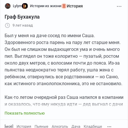
Билайн. Я позвонил маме и девушке с Билайна и
Lylym
Истории из жизни
История
анонсировал репортаж. Хорошо помню, что в
Граф Бухакула
разговоре упомянул название канала, время начала,
9 лет назад
но не сказал полное название передачи ("наши
новости", сомневаюсь, что это важно), сказал, что
Был у меня на даче сосед по имени Саша.
просто новости. И буквально через 20 минут мне
Здоровенного роста парень на пару лет старше меня.
приходит следующее на симкарту от Мегафона:
Он был не слишком выдающегося ума и очень много
пил. Выглядел он тоже колоритно — пузатый, ростом
около двух метров, с волосами почти до пояса. Из-за
пьянства неоднократно терял работу, ушла жена с
ребёнком, отвернулись все родственники — но Саню,
как истинного этанолопоклонника, это не остановило.
Как-то летом очередной раз Саша напился в компании
и оказалось, что ему некуда идти — дед выгнал с дачи
бухого внука. Компания разошлась, а я осталась с
Показать полностью
проспиртованным телом, которое держалось за меня
и мямлило что-то типа «Мы с тобой тёмные эльфы… а
[моё]
История
Пьяные
Алкоголь
Дача
Кладбище