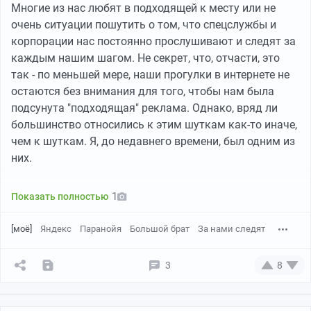
его родители отправлялись на заработки, а летом
Многие из нас любят в подходящей к месту или не
занимались сельским хозяйством. Будучи ребенком,
очень ситуации пошутить о том, что спецслужбы и
Борис очень сильно любил рисовать, но краски и
корпорации нас постоянно прослушивают и следят за
карандаши стоили дорого и доставались ему очень
каждым нашим шагом. Не секрет, что, отчасти, это
редко. При этом он достаточно хорошо учился в
так - по меньшей мере, наши прогулки в интернете не
школе и увлекался спортом. Зимой катался на лыжах
остаются без внимания для того, чтобы нам была
и коньках, летом любил играть в лапту и городки.
подсунута "подходящая" реклама. Однако, вряд ли
Также он любил лес, начиная с 5 лет, его брали с
большинство относились к этим шуткам как-то иначе,
собой, когда водили коней в ночное. Достаточно
чем к шуткам. Я, до недавнего времени, был одним из
много помогал родителям по хозяйству, однако в те
них.
годы у крестьян забирали почти весь урожай, поэтому
большая семья жила достаточно бедно, иногда
На прошлой неделе я в составе группы инициативных
1
Показать полностью
впроголодь.
людей принимал участие в подготовке культурного
мероприятия в своем городе. За день до него к нам
[моё]
Яндекс
Паранойя
Большой брат
За нами следят
приехали представители местного телевидения и
сняли репортаж о нас, который должен был выйти в
3
8
тот же день в 7 часов вечера. За полчаса до выпуска
ко мне пришла мысль рассказать о нем паре близких
человек. В моем телефоне 2 симкарты: Мегафон и