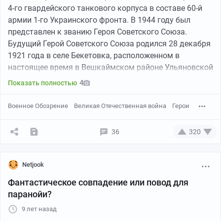
4-го гвардейского танкового корпуса в составе 60-й
армии 1-го Украинского фронта. В 1944 году был
представлен к званию Героя Советского Союза.
Будущий Герой Советского Союза родился 28 декабря
1921 года в селе Бекетовка, расположенном в
настоящее время в Вешкаймском районе Ульяновской
области в простой крестьянской семье, по
4
Показать полностью
национальности русский. Отец его Кошечкин Кузьма
Степанович был отважным человеком, принимал
Военное Обозрение
Великая Отечественная война
Герои
участие в Русско-Японской войне, с которой вернулся
с двумя Георгиевскими крестами. В царской армии он
36
320
был прапорщиком, оканчивал Казанскую школу
прапорщиков, в Бекетовке он работал учителем
физкультуры. Мать — Кошечкина Анисия Дмитриевна
Netjook
была простой колхозницей.
Фантастическое совпадение или повод для
паранойи?
Кошечкин появился на свет в многодетной семье: у
него было 6 родных братьев и сестрой. Обычно зимой
9 лет назад