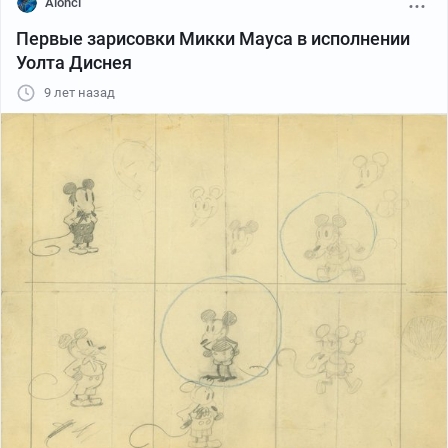
Alonci
Первые зарисовки Микки Мауса в исполнении
Уолта Диснея
9 лет назад