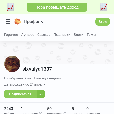
Пора повышать доход
Профиль
Вход
Горячее
Лучшее
Свежее
Подписки
Блоги
Темы
slxvulya1337
Пикабушник
9 лет 1 месяц 2 недели
Дата рождения: 24 апреля
Подписаться
2243
1
50
5
0
рейтинг
подписчик
подписок
постов
в горячем