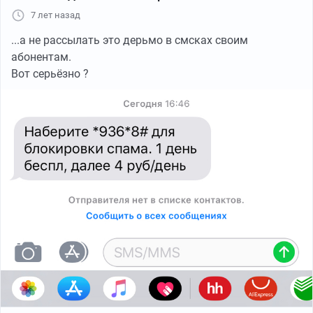
7 лет назад
...а не рассылать это дерьмо в смсках своим
Проходит несколько секунд и я получаю сильный
абонентам.
удар. Ну и по традиции, со словами «Ну еб твою
Вот серьёзно ?
мать...», ставлю паркинг, включаю аварийку и глушу
авто.
Важная ремарка: я ехал с беременной супругой и
тёщей-пенсионером.
Вылезаем из авто и просто охуеваем от вида 2 и 3
авто. В тот момент подумал «у нас наверно совсем
пиздец», но нет, я ошибся.
Вызвали 112, сообщили о дтп и необходимой мед
помощи супруге.
Спустя 10 минут прилетели 2 кареты скорой и 2
экипажа ДПС.