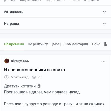
Активность
поставил
1602
плюса и
97
минусов
Награды
отредактировал
0
постов
проголосовал за
0
редактирований
По времени
По рейтингу
[моё]
Комментарии
Поиск
slxvulya1337
И снова мошенники на авито
5 лет назад
0
Дратути котятки 😊
Произошло не далее, чем полчаса назад.
Рассказал супруге о разводе и...результат на скринах.