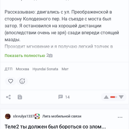
Рассказываю: двигались с ул. Преображенской в
сторону Колодезного пер. На съезде с моста был
затор. Я остановился на хорошей дистанции
(впоследствии очень не зря) сзади впереди стоящей
мазды.
Проходит мгновение и я получаю легкий толчек в
заднюю часть моего авто.
2
Показать полностью
Мое лицо на тот момент:
ДТП
Москва
Hyundai Sonata
Мат
14
slxvulya1337
Лига мобильной связи
Теле2 ты должен был бороться со злом...