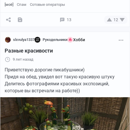
[моё]
Спам
Сотовые операторы
Ну, а дальше оформление, продувка, поездка в отдел.
Те, кто уже попадали в ДТП знаю процедуру, поэтому
13
12
не буду рассказывать весь пиздец российской
бюрократии.
slxvulya1337
Рукодельники
Хобби
Относительно других участников дтп, наш авто
Разные красивости
пострадал не так сильно. Можно сказать, что вообще
легко отделались.
9 лет назад
Приветствую дорогие пикабушники)
Придя на обед, увидел вот такую красивую штуку
Делитесь фотографиями красивых экспозиций,
которые вы встречали на работе))