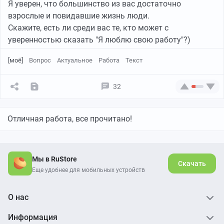
сидите в соцсетях за рулём.
Я уверен, что большинство из вас достаточно
Всем здоровья и удачи на дорогах 😊
взрослые и повидавшие жизнь люди.
Скажите, есть ли среди вас те, кто может с
уверенностью сказать "Я люблю свою работу"?)
[моё]
Вопрос
Актуальное
Работа
Текст
32
Отличная работа, все прочитано!
Мы в RuStore
Скачать
Еще удобнее для мобильных устройств
О нас
Информация