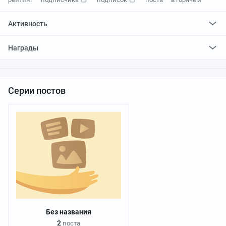
Активность
поставил
4906
плюсов и
226
минусов
Награды
отредактировал
1
пост
проголосовал за
0
редактирований
Серии постов
Без названия
2
поста