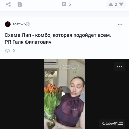
5
2
rost575
Схема Лип - комбо, которая подойдет всем.
PR Галя Филатович
0
Rutube
01:22
●