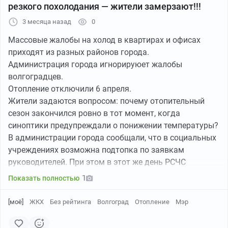
резкого похолодания — жители замерзают!!!
3 месяца назад
0
Массовые жалобы на холод в квартирах и офисах
приходят из разных районов города.
Администрация города игнорируюет жалобы
волгоградцев.
Отопление отключили 6 апреля.
Жители задаются вопросом: почему отопительный
сезон закончился ровно в тот момент, когда
синоптики предупреждали о понижении температуры?
В администрации города сообщали, что в социальных
учреждениях возможна подтопка по заявкам
руководителей. При этом в этот же день РСЧС
разослала экстренное предупреждение о заморозках,
1
Показать полностью
надвигающихся на Волгоградскую область.
«Говорят, закаливание полезно — ну, видимо, нас
[моё]
ЖКХ
Без рейтинга
Волгоград
Отопление
Мэр
решили закалить централизованно, с размахом, так
сказать, в лучших традициях экспериментов над