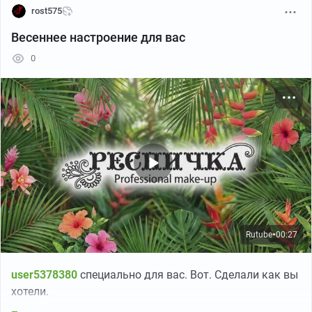
rost575
Весеннее настроение для вас
0
Rutube
00:27
●
user5378380
специально для вас.
Вот. Сделали как вы
хотели.