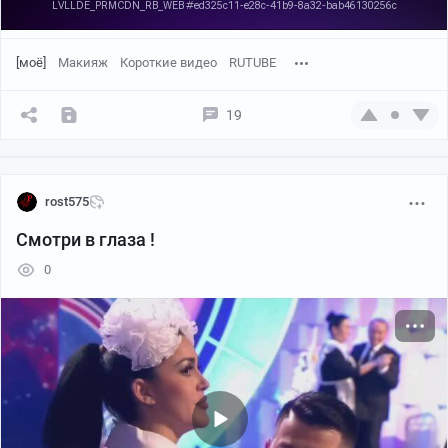
[моё]
Макияж
Короткие видео
RUTUBE
19
rost575
Смотри в глаза !
0