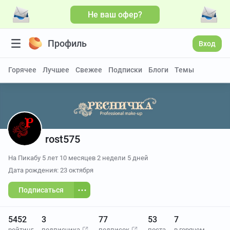
Не ваш офер?
Больше видео
Профиль
Вход
Горячее
Лучшее
Свежее
Подписки
Блоги
Темы
rost575
На Пикабу
5 лет 10 месяцев 2 недели 5 дней
Дата рождения: 23 октября
Подписаться
5452
3
77
53
7
рейтинг
подписчика
подписок
поста
в горячем