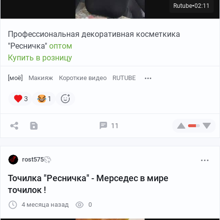
пруф
Rutube
02:11
●
Профессиональная декоративная косметкика
"Ресничка"
оптом
Купить в розницу
[моё]
Макияж
Короткие видео
RUTUBE
3
1
11
rost575
Точилка "Ресничка" - Мерседес в мире
точилок !
4 месяца назад
0