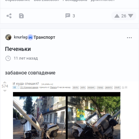
работу.
3
26
knurlag
Транспорт
Печеньки
11 лет назад
забавное совпадение