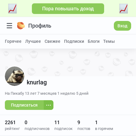
Пора повышать доход
Профиль
Вход
Горячее
Лучшее
Свежее
Подписки
Блоги
Темы
knurlag
На Пикабу
13 лет 7 месяцев 1 неделю 5 дней
Подписаться
2261
0
11
9
1
рейтинг
подписчиков
подписок
постов
в горячем