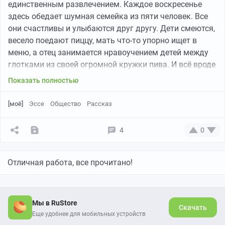
единственным развлечением. Каждое воскресенье
здесь обедает шумная семейка из пяти человек. Все
они счастливы и улыбаются друг другу. Дети смеются,
весело поедают пиццу, мать что-то упорно ищет в
меню, а отец занимается нравоучением детей между
глотками из своей огромной кружки пива. И всё вроде
бы прекрасно, обычная счастливая семья. Но я
Показать полностью
завсегдатай этого кафе, я не раз видел, как папашка
сидит и жалуются какой-то молоденькой девчушке на
[моё]
Эссе
Общество
Рассказ
своих «тупых» детей, как мать плачет своим
подружкам об обезьяне-муже, которого она терпеть
4
0
больше не может и не понимает зачем вообще
выходила за него замуж, а старший сын
откровенничает друзьям о своей ненависти к
Отличная работа, все прочитано!
предкам, что не купили ему нового телефона на
«днюху». Как же весело и интересно смотреть на эту
кучку лицемеров, которые ненавидят друг друга, но
Мы в RuStore
Скачать
улыбаются и притворяются в искренности чувств.
Еще удобнее для мобильных устройств
Чего стоят лишь их взгляды: добрые и милые, когда в