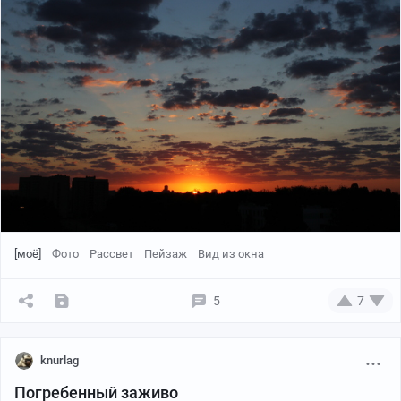
[моё]
Фото
Рассвет
Пейзаж
Вид из окна
5
7
knurlag
Погребенный заживо