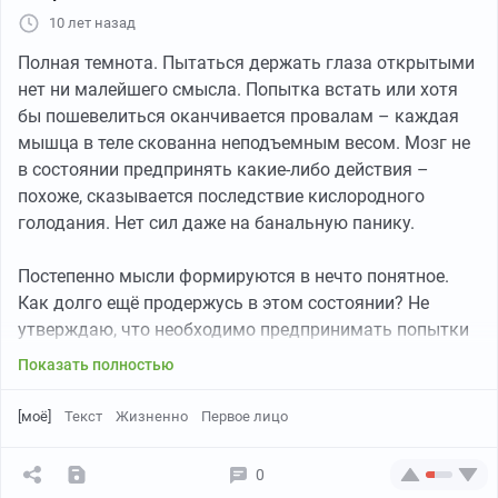
10 лет назад
Полная темнота. Пытаться держать глаза открытыми
нет ни малейшего смысла. Попытка встать или хотя
бы пошевелиться оканчивается провалам – каждая
мышца в теле скованна неподъемным весом. Мозг не
в состоянии предпринять какие-либо действия –
похоже, сказывается последствие кислородного
голодания. Нет сил даже на банальную панику.
Постепенно мысли формируются в нечто понятное.
Как долго ещё продержусь в этом состоянии? Не
утверждаю, что необходимо предпринимать попытки
выбраться прямо сейчас, но когда-то это придется
Показать полностью
сделать. А когда придется, что именно делать?
Почему это происходит со мной? Не утверждаю, что
[моё]
Текст
Жизненно
Первое лицо
находиться в таком состоянии нечто ужасное. Время
тянется бесконечно, и каждая лишняя минута равна
0
часам в мире снаружи. Это подарок судьбы? Столь