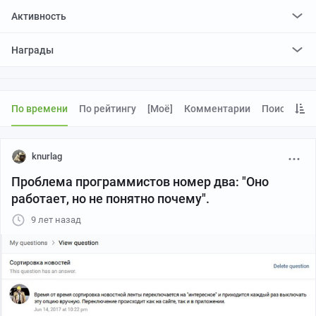
Активность
поставил
23153
плюса и
5774
минуса
Награды
отредактировал
0
постов
проголосовал за
0
редактирований
По времени
По рейтингу
[моё]
Комментарии
Поиск
knurlag
Проблема программистов номер два: "Оно
работает, но не понятно почему".
9 лет назад