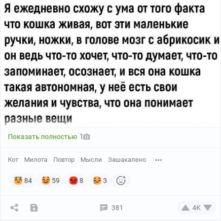
1
Показать полностью
Кот
Милота
Повтор
Мысли
Зашакалено
84
59
8
3
381
4K