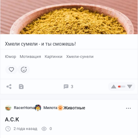
Хмели сумели - и ты сможешь!
Юмор
Мотивация
Картинки
Хмели-сунели
3
RacerHoma
Милота
Животные
А.С.К
2 года назад
0