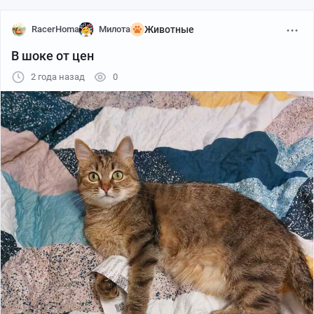
RacerHoma
Милота
Животные
В шоке от цен
2 года назад
0