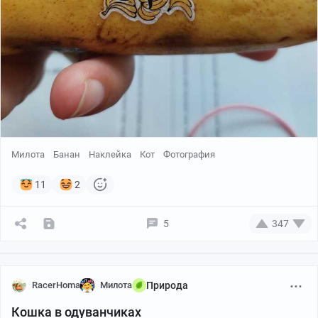
Милота
Банан
Наклейка
Кот
Фотография
Хотел примерить на кошку шапочку, но у неё не то
настроение 🙂
11
2
5
347
RacerHoma
Милота
Природа
Кошка в одуванчиках