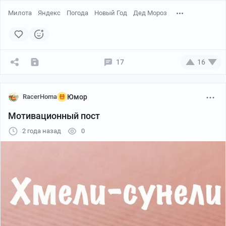
Милота
Яндекс
Погода
Новый Год
Дед Мороз
17
16
RacerHoma
Юмор
А внутри много маленьких, чудесно упакованных
Мотивационный пост
приятностей!
Продолжаем распаковку!
2 года назад
0