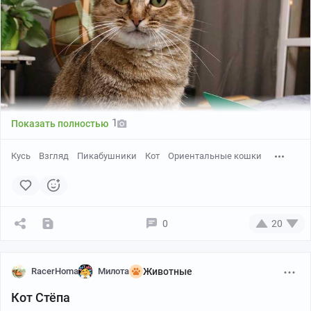
1
Показать полностью
Кусь
Взгляд
Пикабушники
Кот
Ориентальные кошки
0
20
Кошка Юша, 5 лет дома, забрали со стройки ❤️
RacerHoma
Милота
Животные
Кот Стёпа