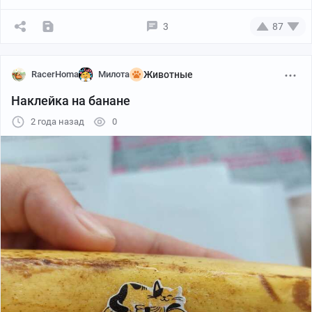
P. S.
3
87
RacerHoma
Милота
Животные
Наклейка на банане
2 года назад
0