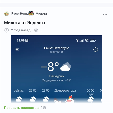
RacerHoma
Милота
Милота от Яндекса
2 года назад
0
Открываю и вижу такую красоту!
Что же внутри?
1
Показать полностью