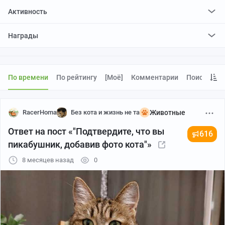
Активность
поставил
48436
плюсов и
600
минусов
Награды
отредактировал
0
постов
проголосовал за
0
редактирований
По времени
По рейтингу
[моё]
Комментарии
Поиск
RacerHoma
Без кота и жизнь не та
Животные
Ответ на пост «"Подтвердите, что вы
616
пикабушник, добавив фото кота"»
8 месяцев назад
0