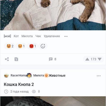
[моё]
Кот
Милота
Чек
Удивление
2
1
1
8
173
RacerHoma
Милота
Животные
Кошка Кнопа 2
2 года назад
0