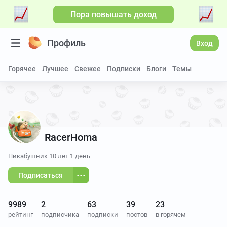
Пора повышать доход
Больше видео
Профиль
Вход
Горячее
Лучшее
Свежее
Подписки
Блоги
Темы
RacerHoma
Пикабушник
10 лет 1 день
Подписаться
9989
2
63
39
23
рейтинг
подписчика
подписки
постов
в горячем