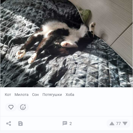
Внутри сладости, магнитики, "жмякательные" игрушки
☺️
Коробочка с тремя видами чая, грамота за хорошее
поведение в этом году, шоколадка в шапочке☺️
Майонез отдельно позабавил - ухохотался🤣
Кот
Милота
Сон
Потягушки
Хоба
Ну и самое приятное - фото с автографом! Не знаю,
дорогой Санта, такой же сумасшедший ты фанат
гонок, как я. Или же ты специально заморочился
съездил на соревнования и добыл. В любом случае за
2
77
это отдельное спасибо и поклон!!!