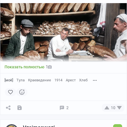
1
Показать полностью
[моё]
Тула
Краеведение
1914
Арест
Хлеб
На Ряжском вокзале.
2
10
Администрации Сызрано-Вяземской ж. д. на