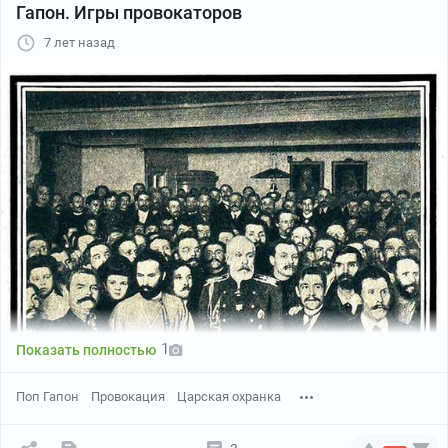
через месяц восставшие рабочие открыли
Гапон. Игры провокаторов
Заведывающий особым отделом Департамента
перед нами тяжелые двери каземата...
7 лет назад
полиции.
В центральных районах наши товарищи
12 июля 1913 года
освобождались 27–28 февраля (по ст. стилю)
№ 2898 Совершенно секретно
[1917 года], а мы были освобождены только 4-го
Лично
марта [1917 года]. Ведь мы находились в 300
Начальнику Енисейского охранного отделения
верстах от маленькой станции Борзи и в 10 000
А.Ф.Железнякову. (Штамп: «Енисейское охранное
верстах от центра! Кроме того, наши
отделение».)
тюремщики, не доверяя телеграммам из центра,
(Входящий штамп Енисейского охранного отделения):
не хотели нас освободить. А мы то ничего и не
Вх. № 152
подозревали! Наконец, из Читы прибыли
23 июля 1913 года
прокурор и другие представители власти.
4-го марта [1917 года], в 8 часов утра они нас
Милостивый государь
стали подготавливать к безумно-радостной
Алексей Федорович!
вести. Подготовка продолжалась до 12 часов
1
Показать полностью
Административно-высланный в Туруханский край
дня. Намеками и полунамеками нам давали
Иосиф Виссарионович Джугашвили-Сталин, будучи
знать о случившемся. Сначала недоверчиво, но
Поп Гапон
Провокация
Царская охранка
арестован в 1906 г., дал начальнику Тифлисского
постепенно стали прислушиваться с
губернского жандармского управления ценные
замирением сердца.