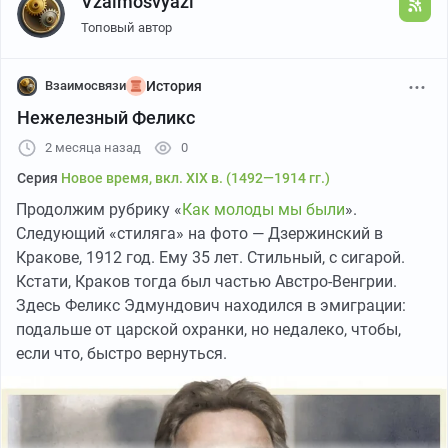
Vzaimosvyazi
станции „Тула“ не мешало бы обратить
внимание на антисанитарное состояние
Топовый автор
павильона с надписью „Для мужчин и женщин“,
расположенного на платформе станции. В
Взаимосвязи
История
последнем, на провалившемся полу, находится
Нежелезный Феликс
целое озеро нечистот, издающих зловоние,
напоминающее запах нашатырного спирта,
2 месяца назад
0
который разносится в пределах станции от
Серия
Новое время, вкл. XIX в. (1492—1914 гг.)
семафора до семафора. Железная дорога, при
Продолжим рубрику «
Как молоды мы были
».
обилии начальников в санитарном отношении,
Следующий «стиляга» на фото — Дзержинский в
вообще должна давать пример другим
Кракове, 1912 год. Ему 35 лет. Стильный, с сигарой.
учреждениям, а здесь выходит наоборот...
Кстати, Краков тогда был частью Австро-Венгрии.
Здесь Феликс Эдмундович находился в эмиграции:
Обыски и аресты рабочих.
подальше от царской охранки, но недалеко, чтобы,
если что, быстро вернуться.
В ночь на 28-е июня охранной полицией был
произведен обыск в помещении чайной и
правления профессионального общества