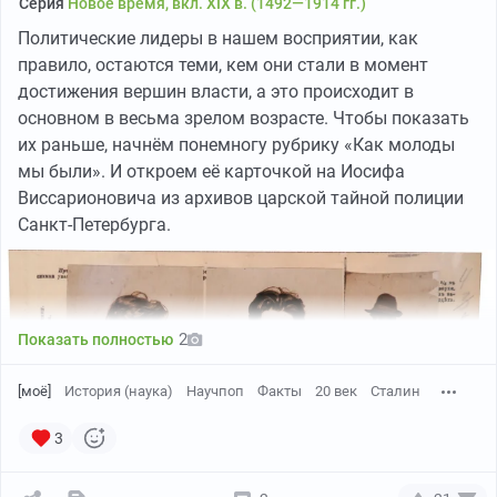
Серия
Новое время, вкл. XIX в. (1492—1914 гг.)
на языке стал ощущать что-то вроде изюма...
Политические лидеры в нашем восприятии, как
Это было какое-то насекомое — не то таракан,
Феликс Эдмундович Дзержинский. Краков, 1912. (
Источник
)
правило, остаются теми, кем они стали в момент
не то пчела.
достижения вершин власти, а это происходит в
Явившись к нам в редакцию, он просил
Парадоксы образа. Советский плакатный
основном в весьма зрелом возрасте. Чтобы показать
напечатать об этом в газете.
Дзержинский — это суровый аскет с проницательным
их раньше, начнём понемногу рубрику «Как молоды
Кусок подрукавного с „изюмом“ находится в
взглядом. Трудно поверить, что этот человек когда-то
мы были». И откроем её карточкой на Иосифа
редакции.
был жизнерадостным щёголем. А вообще существует
Виссарионовича из архивов царской тайной полиции
достаточно известная серия фотографий
Санкт-Петербурга.
Дзержинского в разные периоды в тюрьмах: по ним
«Тульское УТРО», газета
беспартийная, прогрессивная
видно, как выковывался Железный Феликс.
и общественно-литературная. II-й год издания, № 122
за 29 июня (
12 июля
) 1914 г.
2
Показать полностью
* Цитата адаптирована к современной русской
[моё]
История (наука)
Научпоп
Факты
20 век
Сталин
орфографии.
3