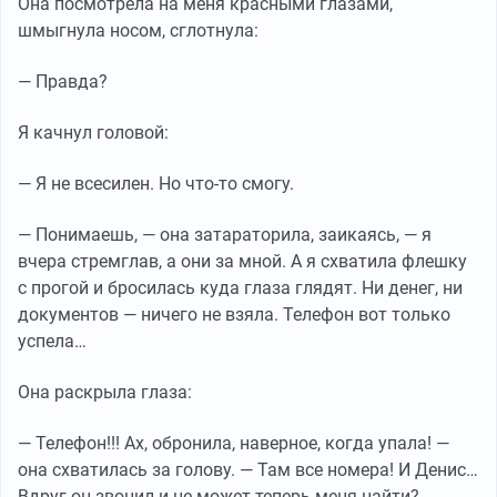
Она посмотрела на меня красными глазами,
шмыгнула носом, сглотнула:
— Правда?
Я качнул головой:
— Я не всесилен. Но что-то смогу.
— Понимаешь, — она затараторила, заикаясь, — я
вчера стремглав, а они за мной. А я схватила флешку
с прогой и бросилась куда глаза глядят. Ни денег, ни
документов — ничего не взяла. Телефон вот только
успела…
Она раскрыла глаза:
— Телефон!!! Ах, обронила, наверное, когда упала! —
она схватилась за голову. — Там все номера! И Денис…
Вдруг он звонил и не может теперь меня найти?