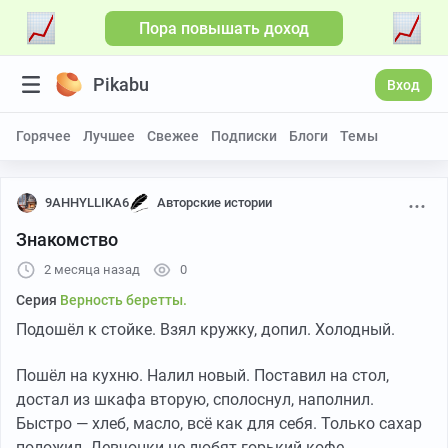
Пора повышать доход
Pikabu
Вход
Горячее
Лучшее
Свежее
Подписки
Блоги
Темы
9AHHYLLIKA6
Авторские истории
Знакомство
2 месяца назад
0
Серия
Верность беретты.
Подошёл к стойке. Взял кружку, допил. Холодный.
Пошёл на кухню. Налил новый. Поставил на стол,
достал из шкафа вторую, сполоснул, наполнил.
Быстро — хлеб, масло, всё как для себя. Только сахар
положил. Девчонки не любят горький кофе.