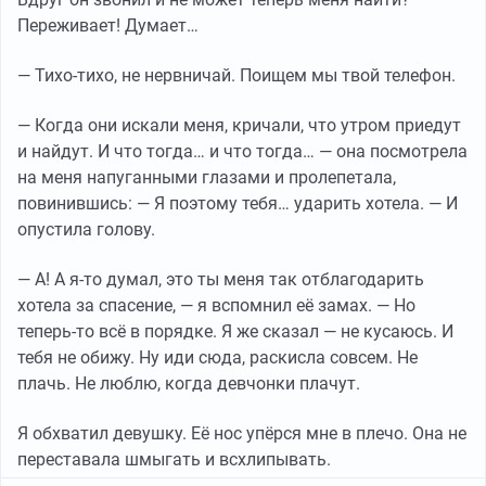
Переживает! Думает…
— Тихо-тихо, не нервничай. Поищем мы твой телефон.
— Когда они искали меня, кричали, что утром приедут
и найдут. И что тогда… и что тогда… — она посмотрела
на меня напуганными глазами и пролепетала,
повинившись: — Я поэтому тебя… ударить хотела. — И
опустила голову.
— А! А я-то думал, это ты меня так отблагодарить
хотела за спасение, — я вспомнил её замах. — Но
теперь-то всё в порядке. Я же сказал — не кусаюсь. И
тебя не обижу. Ну иди сюда, раскисла совсем. Не
плачь. Не люблю, когда девчонки плачут.
Я обхватил девушку. Её нос упёрся мне в плечо. Она не
переставала шмыгать и всхлипывать.