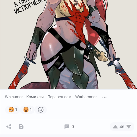
Wh humor
Комиксы
Перевел сам
Warhammer
1
1
0
46