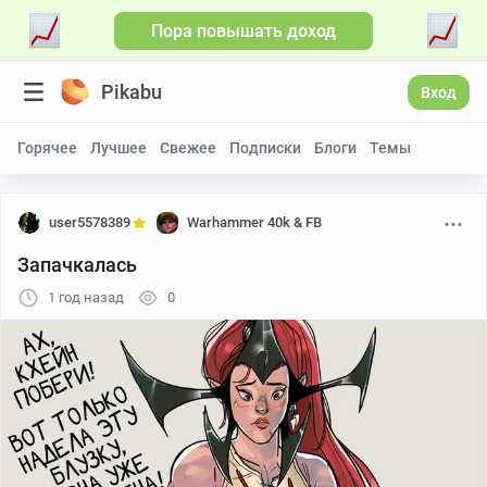
Пора повышать доход
Pikabu
Вход
Горячее
Лучшее
Свежее
Подписки
Блоги
Темы
user5578389
Warhammer 40k & FB
Запачкалась
1 год назад
0