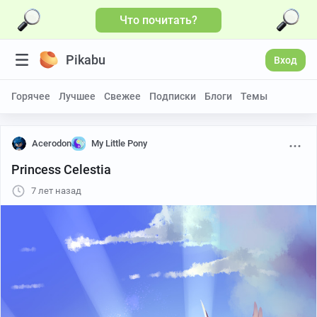
Что почитать?
Pikabu
Вход
Горячее
Лучшее
Свежее
Подписки
Блоги
Темы
Acerodon
My Little Pony
Princess Celestia
7 лет назад