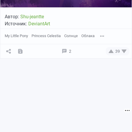
Автор:
Shu-jeantte
Источник:
DeviantArt
My Little Pony
Princess Celestia
Солнце
Облака
2
39