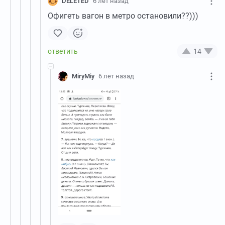
DELETED
6 лет назад
Офигеть вагон в метро остановили??)))
14
MiryMiy
6 лет назад