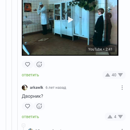
YouTube
2:41
●
40
arkawlk
6 лет назад
Дворник?
4