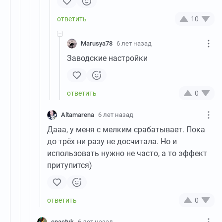
10
Marusya78
6 лет назад
Заводские настройки
0
Altamarena
6 лет назад
Дааа, у меня с мелким срабатывает. Пока
до трёх ни разу не досчитала. Но и
использовать нужно не часто, а то эффект
притупится)
0
cnactuk
6 лет назад