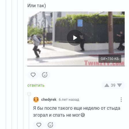
Или так)
GIF
750 КБ
●
39
chedyrek
6 лет назад
Я бы после такого еще неделю от стыда
згорал и спать не мог😅