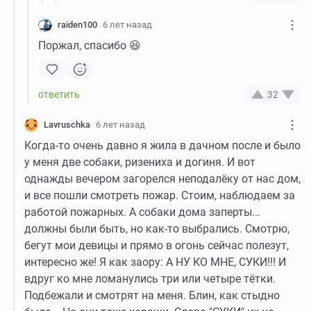
raiden100
6 лет назад
Поржал, спасибо 😆
32
Lavruschka
6 лет назад
Когда-то очень давно я жила в дачном после и было
у меня две собаки, ризениха и догиня. И вот
однажды вечером загорелся неподалëку от нас дом,
и все пошли смотреть пожар. Стоим, наблюдаем за
работой пожарных. А собаки дома заперты...
должны были быть, но как-то выбрались. Смотрю,
бегут мои девицы и прямо в огонь сейчас полезут,
интересно же! Я как заору: А НУ КО МНЕ, СУКИ!!! И
вдруг ко мне ломанулись три или четыре тëтки.
Подбежали и смотрят на меня. Блин, как стыдно