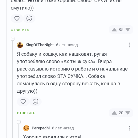
было... Но они тоже хороши. Слово "СУКИ" их не
смутило))
85
KingOfTheNight
6 лет назад
Я собаку и кошку, как нашкодят, ругая
употребляю слово «Ах ты ж сука». Вчера
рассказываю историю о работе и о начальнице
употребил слово ЭТА СУЧКА... Собака
ломанулась в одну сторону бежать, кошка в
другую))
20
Perepechi
6 лет назад
Хорошо зарядили с утра!