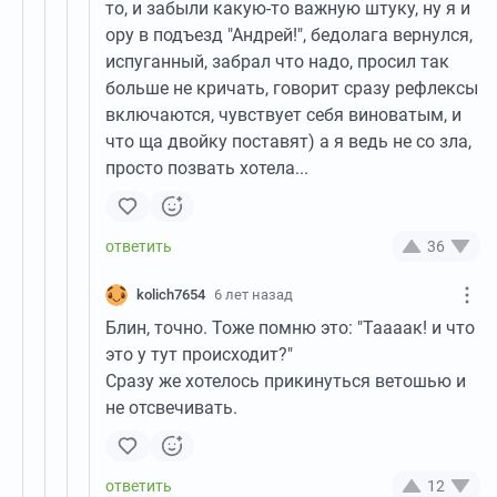
то, и забыли какую-то важную штуку, ну я и
ору в подъезд "Андрей!", бедолага вернулся,
испуганный, забрал что надо, просил так
больше не кричать, говорит сразу рефлексы
включаются, чувствует себя виноватым, и
что ща двойку поставят) а я ведь не со зла,
просто позвать хотела...
36
kolich7654
6 лет назад
Блин, точно. Тоже помню это: "Таааак! и что
это у тут происходит?"
Сразу же хотелось прикинуться ветошью и
не отсвечивать.
12