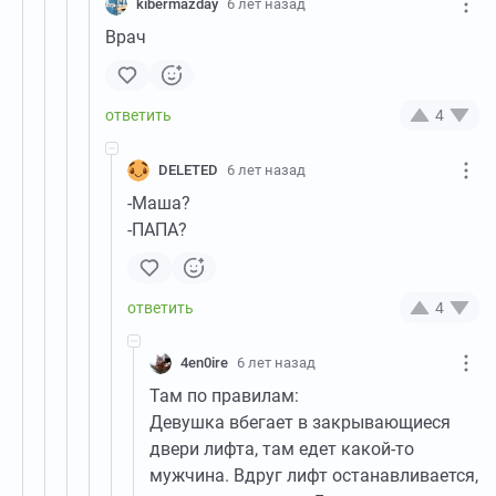
kibermazday
6 лет назад
Врач
4
DELETED
6 лет назад
-Маша?
-ПАПА?
4
4en0ire
6 лет назад
Там по правилам:
Девушка вбегает в закрывающиеся
двери лифта, там едет какой-то
мужчина. Вдруг лифт останавливается,