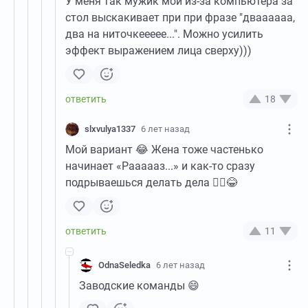
У меня так мужик мой из-за компьютера за
стол выскакивает при при фразе "дваааааа,
два на ниточкеееее...". Можно усилить
эффект выражением лица сверху)))
18
slxvulya1337
6 лет назад
Мой вариант 😂 Жена тоже частенько
начинает «Раааааз...» и как-то сразу
подрываешься делать дела 🤦‍♂️😂
11
OdnaSeledka
6 лет назад
Заводские команды 😄