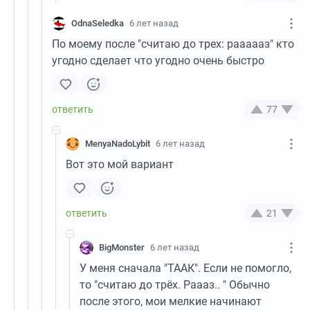
OdnaSeledka
6 лет назад
По моему после "считаю до трех: раааааз" кто
угодно сделает что угодно очень быстро
77
MenyaNadoLybit
6 лет назад
Вот это мой вариант
21
BigMonster
6 лет назад
У меня сначала "ТААК". Если не помогло,
то "считаю до трёх. Раааз.. " Обычно
после этого, мои мелкие начинают