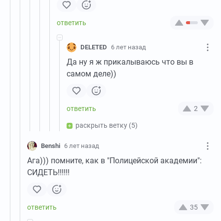
DELETED
6 лет назад
Да ну я ж прикалываюсь что вы в
самом деле))
2
раскрыть ветку
(5)
Benshi
6 лет назад
Ага))) помните, как в "Полицейской академии":
СИДЕТЬ!!!!!!
35