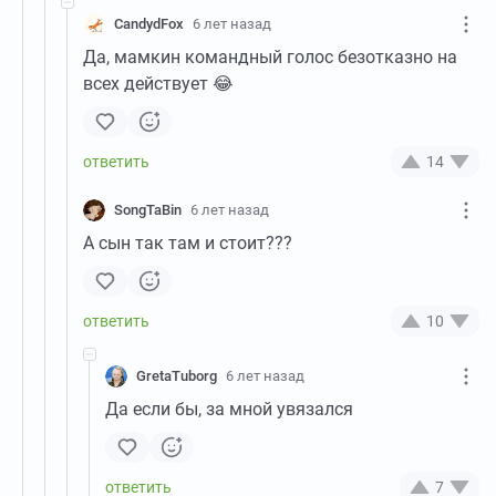
CandydFox
6 лет назад
Да, мамкин командный голос безотказно на
всех действует 😂
14
SongTaBin
6 лет назад
А сын так там и стоит???
10
GretaTuborg
6 лет назад
Да если бы, за мной увязался
7