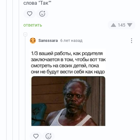
слова "Так""
145
Sansssara
6 лет назад