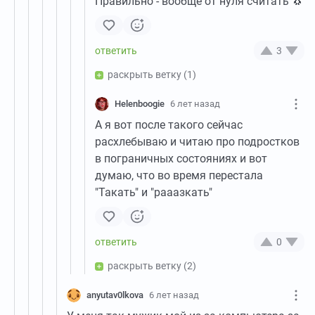
Правильно - вообще от нуля считать 🐧
3
раскрыть ветку
(1)
Helenboogie
6 лет назад
А я вот после такого сейчас
расхлебываю и читаю про подростков
в пограничных состояниях и вот
думаю, что во время перестала
"Такать" и "рааазкать"
0
раскрыть ветку
(2)
anyutav0lkova
6 лет назад