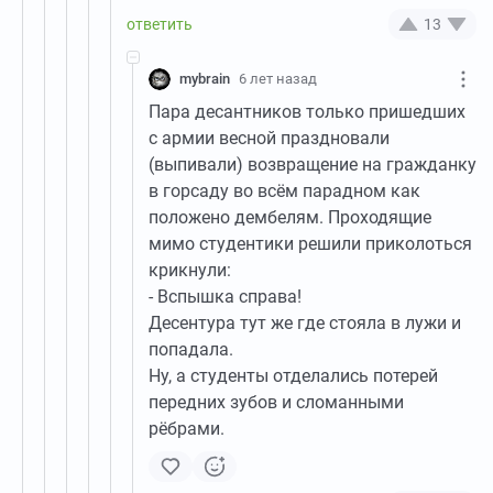
13
mybrain
6 лет назад
Пара десантников только пришедших
с армии весной праздновали
(выпивали) возвращение на гражданку
в горсаду во всём парадном как
положено дембелям. Проходящие
мимо студентики решили приколоться
крикнули:
- Вспышка справа!
Десентура тут же где стояла в лужи и
попадала.
Ну, а студенты отделались потерей
передних зубов и сломанными
рёбрами.