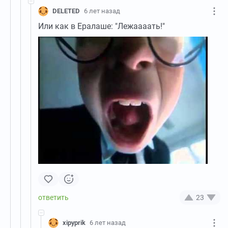
DELETED
6 лет назад
Или как в Ералаше: "Лежаааать!"
23
xipyprik
6 лет назад