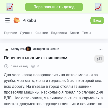
Пора повышать доход
Pikabu
Вход
Горячее
Лучшее
Свежее
Подписки
Блоги
Темы
Kenny1913
Истории из жизни
Перешептывание с гаишником
1
6 лет назад
0
Два часа назад возвращались на авто с моря - я за
рулём, моя мать, жена и годовалый сын, который спал
всю дорогу. На въезде в город стояли гаишники
проверяли машины, насколько я понял по случаю дня
ВДВ. Нас остановили, я начинаю рыться в карманах в
поисках документов подходит гаишник и начинает по