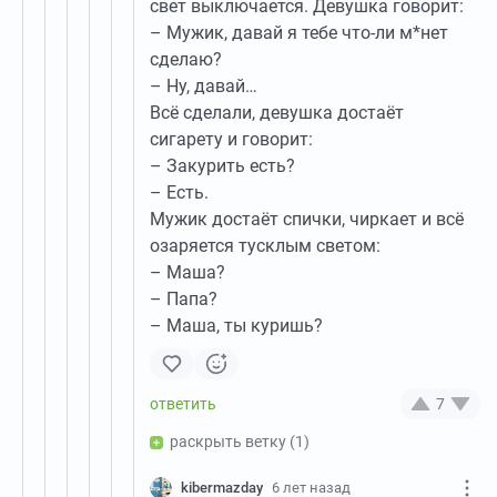
свет выключается. Девушка говорит:
– Мужик, давай я тебе что-ли м*нет
сделаю?
– Ну, давай…
Всё сделали, девушка достаёт
сигарету и говорит:
– Закурить есть?
– Есть.
Мужик достаёт спички, чиркает и всё
озаряется тусклым светом:
– Маша?
– Папа?
– Маша, ты куришь?
7
раскрыть ветку
(1)
kibermazday
6 лет назад