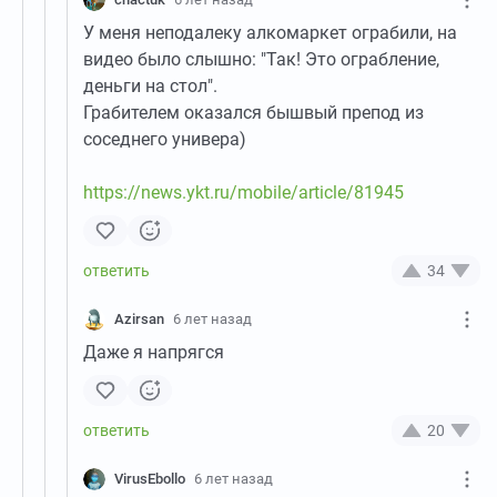
У меня неподалеку алкомаркет ограбили, на
видео было слышно: "Так! Это ограбление,
деньги на стол".
Грабителем оказался бышвый препод из
соседнего универа)
https://news.ykt.ru/mobile/article/81945
34
Azirsan
6 лет назад
Даже я напрягся
20
VirusEbollo
6 лет назад