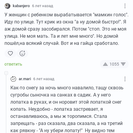
kabanjero
6 лет назад
У женщин с ребенком вырабатывается "мамкин голос".
Иду по улице. Тут крик из окна "а ну домой быстро!". Я
аж домой сразу засобирался. Потом "стоп. Это не моя
улица. Не моя мать. Та и лет мне много". Но домой
пошёл,на всякий случай. Вот и на гайца сработало.
1055
ar.mari
6 лет назад
Как-то снегу за ночь много навалило, тащу сквозь
сугробы сыночка на санках в садик. А у него
лопатка в руках, и он норовит этой лопаткой снег
копать. Неудобно - лопатка застревает, я
останавливаюсь, а мы ж торопимся. Стала
запрещать - раз сказала, два сказала, а на третий
как рявкну - "А ну убери лопату!" Ну видно тем