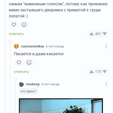
самым "мамкиным голосом", потому как проезжаю
мимо застывшего дворника с прижатой к груди
лопатой :)
487
cosmosmonkey
6 лет назад
Писается и даже какается
175
moobzeg
6 лет назад
кто здесь?