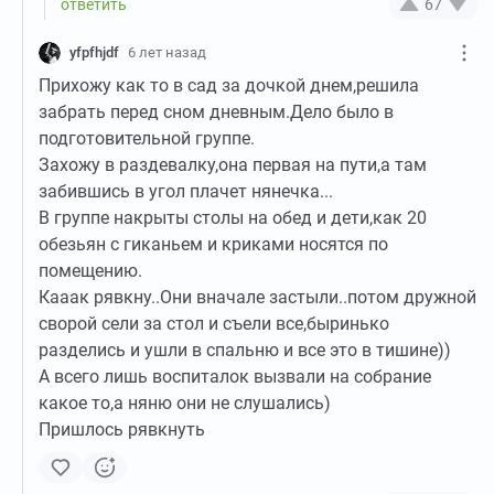
67
yfpfhjdf
6 лет назад
Прихожу как то в сад за дочкой днем,решила
забрать перед сном дневным.Дело было в
подготовительной группе.
Захожу в раздевалку,она первая на пути,а там
забившись в угол плачет нянечка...
В группе накрыты столы на обед и дети,как 20
обезьян с гиканьем и криками носятся по
помещению.
Кааак рявкну..Они вначале застыли..потом дружной
сворой сели за стол и съели все,быринько
разделись и ушли в спальню и все это в тишине))
А всего лишь воспиталок вызвали на собрание
какое то,а няню они не слушались)
Пришлось рявкнуть