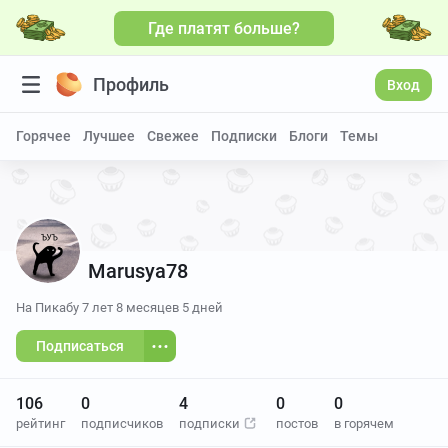
Где платят больше?
Профиль
Вход
Горячее
Лучшее
Свежее
Подписки
Блоги
Темы
Marusya78
На Пикабу
7 лет 8 месяцев 5 дней
Подписаться
106
0
4
0
0
рейтинг
подписчиков
подписки
постов
в горячем