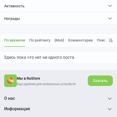
Активность
поставил
85
плюсов и
1
минус
Награды
По времени
По рейтингу
[моё]
Комментарии
Поиск
Здесь пока что нет ни одного поста
Мы в RuStore
Скачать
Еще удобнее для мобильных устройств
О нас
Информация